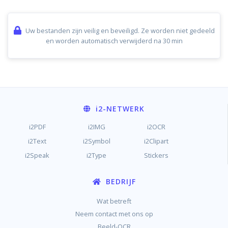
Uw bestanden zijn veilig en beveiligd. Ze worden niet gedeeld
en worden automatisch verwijderd na 30 min
i2
-NETWERK
i2PDF
i2IMG
i2OCR
i2Text
i2Symbol
i2Clipart
i2Speak
i2Type
Stickers
BEDRIJF
Wat betreft
Neem contact met ons op
Beeld-OCR