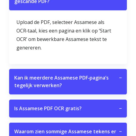
gescande PDF?
Upload de PDF, selecteer Assamese als
OCR‑taal, kies een pagina en klik op ‘Start
OCR’ om bewerkbare Assamese tekst te
genereren.
Kan ik meerdere Assamese PDF‑pagina’s
−
tegelijk verwerken?
Is Assamese PDF OCR gratis?
−
Waarom zien sommige Assamese tekens er
−