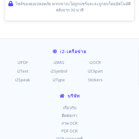
ไฟล์ของคุณปลอดภัย พวกเขาจะไม่ถูกแชร์และจะถูกลบโดยอัตโนมัติ
หลังจาก 30 นาที
i2
-เครือข่าย
i2PDF
i2IMG
i2OCR
i2Text
i2Symbol
i2Clipart
i2Speak
i2Type
Stickers
บริษัท
เกี่ยวกับ
ติดต่อเรา
ภาพ OCR
PDF OCR
OCR แบบแบตช์