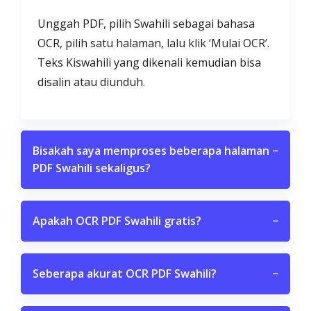
Unggah PDF, pilih Swahili sebagai bahasa
OCR, pilih satu halaman, lalu klik ‘Mulai OCR’.
Teks Kiswahili yang dikenali kemudian bisa
disalin atau diunduh.
Bisakah saya memproses beberapa halaman
−
PDF Swahili sekaligus?
Apakah OCR PDF Swahili gratis?
−
Seberapa akurat OCR PDF Swahili?
−