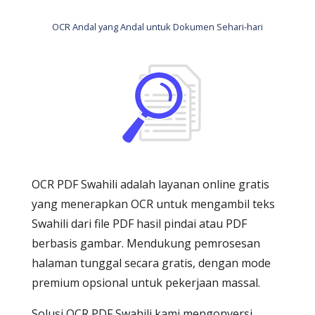
OCR Andal yang Andal untuk Dokumen Sehari-hari
OCR PDF Swahili adalah layanan online gratis
yang menerapkan OCR untuk mengambil teks
Swahili dari file PDF hasil pindai atau PDF
berbasis gambar. Mendukung pemrosesan
halaman tunggal secara gratis, dengan mode
premium opsional untuk pekerjaan massal.
Solusi OCR PDF Swahili kami mengonversi