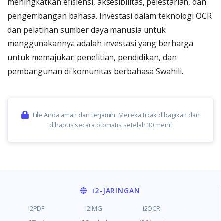
meningkatkan efisiensi, aksesibilitas, pelestarian, dan
pengembangan bahasa. Investasi dalam teknologi OCR
dan pelatihan sumber daya manusia untuk
menggunakannya adalah investasi yang berharga
untuk memajukan penelitian, pendidikan, dan
pembangunan di komunitas berbahasa Swahili.
File Anda aman dan terjamin. Mereka tidak dibagikan dan
dihapus secara otomatis setelah 30 menit
i2
-JARINGAN
i2PDF
i2IMG
i2OCR