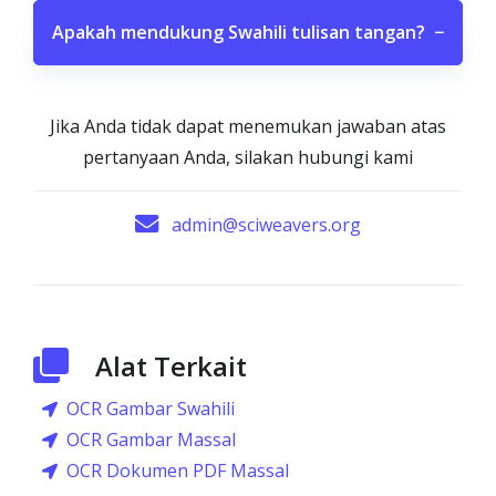
Apakah mendukung Swahili tulisan tangan?
−
Jika Anda tidak dapat menemukan jawaban atas
pertanyaan Anda, silakan hubungi kami
admin@sciweavers.org
Alat Terkait
OCR Gambar Swahili
OCR Gambar Massal
OCR Dokumen PDF Massal