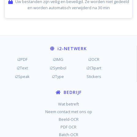
Uw bestanden zijn veilig en beveiligd. Ze worden niet gedeeld
en worden automatisch verwijderd na 30 min
i2
-NETWERK
i2PDF
i2IMG
i2OCR
i2Text
i2Symbol
i2Clipart
i2Speak
i2Type
Stickers
BEDRIJF
Wat betreft
Neem contact met ons op
Beeld-OCR
PDF OCR
Batch-OCR