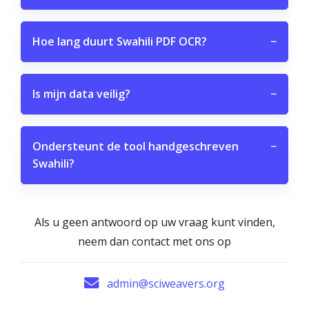
Hoe lang duurt Swahili PDF OCR?
−
Is mijn data veilig?
−
Ondersteunt de tool handgeschreven
−
Swahili?
Als u geen antwoord op uw vraag kunt vinden,
neem dan contact met ons op
admin@sciweavers.org