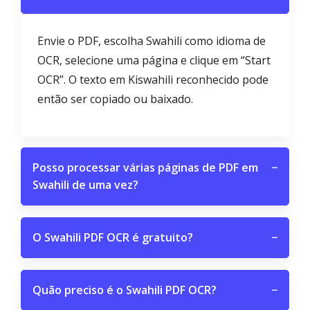
Envie o PDF, escolha Swahili como idioma de
OCR, selecione uma página e clique em “Start
OCR”. O texto em Kiswahili reconhecido pode
então ser copiado ou baixado.
Posso processar várias páginas de PDF em
−
Swahili de uma vez?
O Swahili PDF OCR é gratuito?
−
Quão preciso é o Swahili PDF OCR?
−