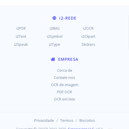
i2
-REDE
i2PDF
i2IMG
i2OCR
i2Text
i2Symbol
i2Clipart
i2Speak
i2Type
Stickers
EMPRESA
Cerca de
Contate-nos
OCR de imagem
PDF OCR
OCR em lote
/
/
Privacidade
Termos
Biscoitos