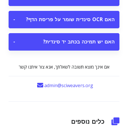
האם OCR סינדית שומר על פריסת הדף?
−
האם יש תמיכה בכתב יד סינדית?
−
אם אינך מוצא תשובה לשאלתך, אנא צור איתנו קשר
admin@sciweavers.org
כלים נוספים