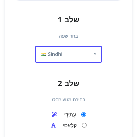
שלב 1
בחר שפה
Sindhi
שלב 2
בחירת מנוע OCR
עָתִידִי
קלַאסִי