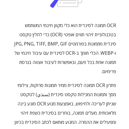
OCR תמונה לסינדית הוא כלי מקוון חינמי המשתמש
בטכנולוגיית זיהוי תווים אופטי (OCR) כדי לחלץ טקסט
סינדית מתמונות בפורמטים ‎JPG, PNG, TIFF, BMP, GIF
ו‑WEBP. הכלי תומך ב‑OCR לסינדית עם עיבוד חינמי של
תמונה אחת בכל פעם, ובאפשרות לעיבוד אצווה בגרסת
פרימיום.
פתרון OCR תמונה לסינדית ממיר תמונות סרוקות, צילומי
מסך ותמונות המכילות טקסט סינדית (سنڌي) לטקסט
שניתן לעריכה ולחיפוש, באמצעות מנוע OCR מונע בינה
מלאכותית. מעלים תמונה, בוחרים בסינדית כשפת זיהוי
ומפעילים את ההמרה. המנוע מותאם לכתב הסינדית בכיוון