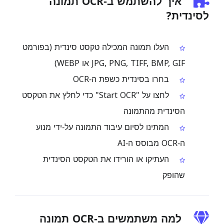
איך להשתמש ב‑OCR תמונה
לסינדית?
העלו תמונה המכילה טקסט סינדית (בפורמט
JPG, PNG, TIFF, BMP, GIF או WEBP)
בחרו בסינדית כשפת ה‑OCR
לחצו על "Start OCR" כדי לחלץ את הטקסט
הסינדית מהתמונה
המתינו לסיום עיבוד התמונה על‑ידי מנוע
ה‑OCR מבוסס ה‑AI
העתיקו או הורידו את הטקסט הסינדית
שהופק
למה משתמשים ב‑OCR תמונה