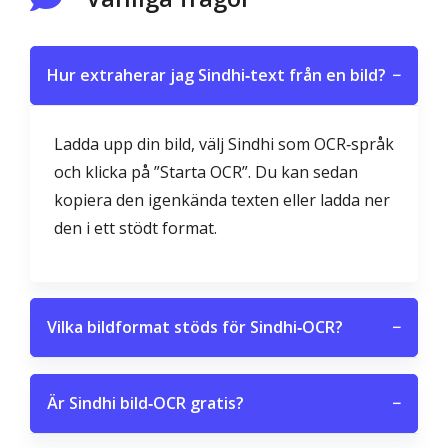
Hur extraherar jag Sindhi‑text från en bild?
−
Ladda upp din bild, välj Sindhi som OCR‑språk
och klicka på ”Starta OCR”. Du kan sedan
kopiera den igenkända texten eller ladda ner
den i ett stödt format.
Vilka bildformat stöds för Sindhi‑OCR?
−
Är Sindhi bild‑OCR gratis?
−