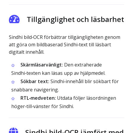
Tillgänglighet och läsbarhet
Sindhi bild‑OCR förbättrar tillgängligheten genom
att göra om bildbaserad Sindhi‑text till läsbart
digitalt innehåll.
Skärmläsarvänligt:
Den extraherade
Sindhi‑texten kan läsas upp av hjälpmedel.
Sökbar text:
Sindhi‑innehåll blir sökbart för
snabbare navigering.
RTL‑medveten:
Utdata följer läsordningen
höger‑till‑vänster för Sindhi.
Sindhi bild‑OCR jämfört med