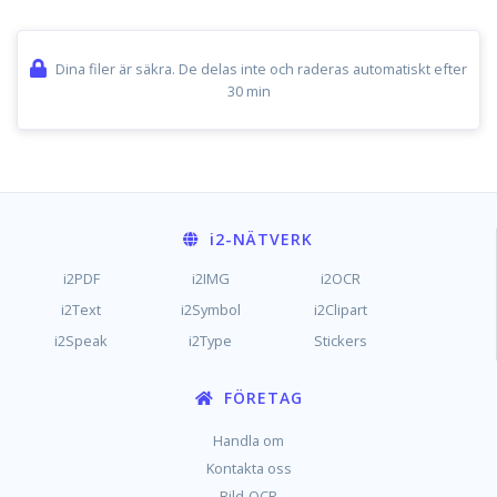
Dina filer är säkra. De delas inte och raderas automatiskt efter
30 min
i2
-NÄTVERK
i2PDF
i2IMG
i2OCR
i2Text
i2Symbol
i2Clipart
i2Speak
i2Type
Stickers
FÖRETAG
Handla om
Kontakta oss
Bild-OCR