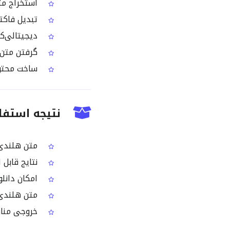
استخراج متن
تبدیل فاکتو
دیجیتالی‌کر
گرفتن متن ه
ساخت محتوا
نتیجه استفاده از OCR ت
متن هلندی 
نتایج قابل 
امکان دانلود خروجی ب
متن هلندی آ
خروجی مناس