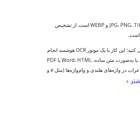
ابزار Dutch Image OCR یک سرویس OCR آنلاین و رایگان برای استخراج متن هلندی از تصاویری مانند ‎JPG، PNG، TIFF، BMP، GIF و WEBP است. از تشخیص
 است.
با استفاده از ابزار Dutch Image OCR می‌توانید متن هلندی را از اسکن‌ها، اسکرین‌شات‌ها و عکس‌های موبایل دیجیتالی کنید؛ این کار با یک موتور OCR هوشمند انجام
می‌شود. تصویر را آپلود کنید، زبان OCR را روی هلندی قرار دهید و محتوا را به متنی تبدیل کنید که بتوانید آن را کپی کنید یا به‌صورت متن ساده، Word، HTML یا PDF
قابل جستجو خروجی بگیرید. این ابزار برای متن چاپی هلندی و ترکیب‌های رایج حروف مانند ij و همچنین حروف دارای اَعراب در واژه‌های هلندی و وام‌واژه‌ها (مثل ë و
شتر