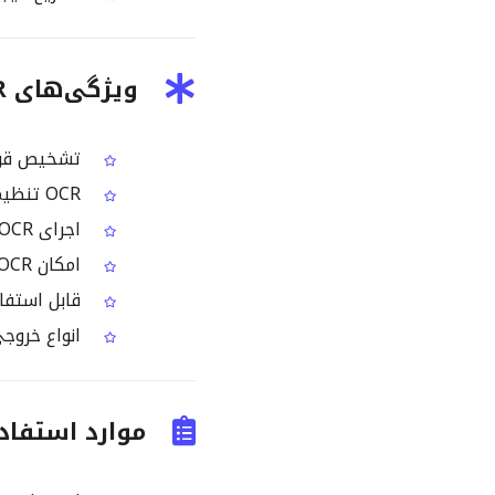
ویژگی‌های OCR تصویر هلندی
تشخیص قوی
OCR تنظیم‌شده بر اساس الگوهای زبانی و فاصله‌گذاری در هلندی
اجرای OCR روی یک تصویر در نسخه رایگان
امکان OCR گروهی در نسخه پریمیوم برای مجموعه‌های بزرگ تصویر هلندی
قابل استفاد
انواع خروجی: فایل T، Word، HTML
موارد استفاده رایج از 