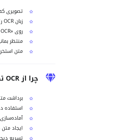
تصویری که شامل متن
زبان OCR را روی هلندی تنظیم کنید
روی «Start OCR» کلیک کنید تا تصویر به متن هلندی تبدیل شود
منتظر بمانید تا موتور R
متن استخراج
چرا از OCR تصویر هلندی استفاده می‌شود؟
برداشت متن 
استفاده دو
آماده‌سازی 
ایجاد متن ه
تسریع دیجیت