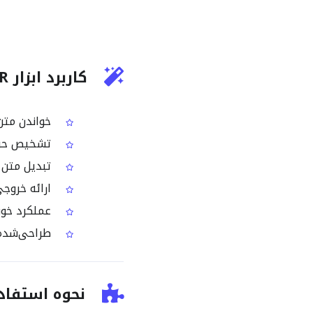
کاربرد ابزار OCR تصویر هلندی
خواندن متن 
تشخیص حروف و عل
تبدیل متن 
ارائه خروجی
عملکرد خوب 
طراحی‌شده ب
نحوه استفاده از OCR تصو