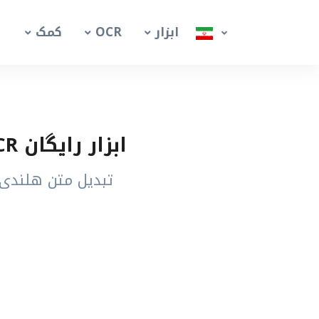
ابزار
OCR
کمک
ابزار رایگان OCR تصویر هلندی – استخراج متن هلندی از عکس
تبدیل متن هلندی 