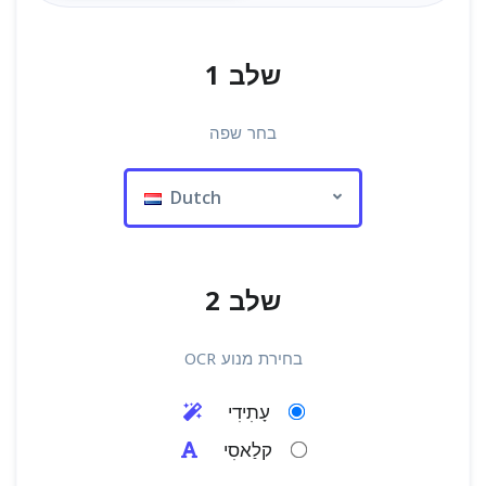
שלב 1
בחר שפה
Dutch
שלב 2
בחירת מנוע OCR
עָתִידִי
קלַאסִי