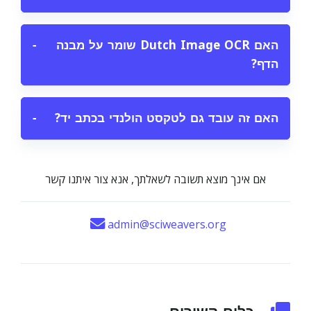
האם Dutch Image OCR שומר על מבנה
−
הדף?
האם זה עובד גם לטקסט הולנדי בכתב יד?
−
אם אינך מוצא תשובה לשאלתך, אנא צור איתנו קשר
admin@sciweavers.org