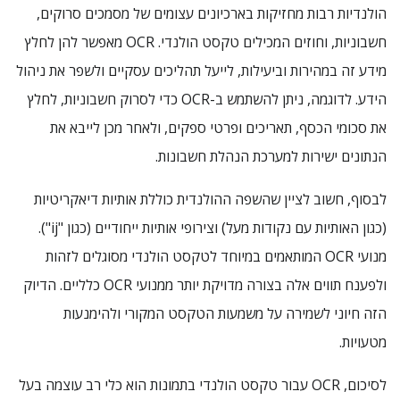
הולנדיות רבות מחזיקות בארכיונים עצומים של מסמכים סרוקים,
חשבוניות, וחוזים המכילים טקסט הולנדי. OCR מאפשר להן לחלץ
מידע זה במהירות וביעילות, לייעל תהליכים עסקיים ולשפר את ניהול
הידע. לדוגמה, ניתן להשתמש ב-OCR כדי לסרוק חשבוניות, לחלץ
את סכומי הכסף, תאריכים ופרטי ספקים, ולאחר מכן לייבא את
הנתונים ישירות למערכת הנהלת חשבונות.
לבסוף, חשוב לציין שהשפה ההולנדית כוללת אותיות דיאקריטיות
(כגון האותיות עם נקודות מעל) וצירופי אותיות ייחודיים (כגון "ij").
מנועי OCR המותאמים במיוחד לטקסט הולנדי מסוגלים לזהות
ולפענח תווים אלה בצורה מדויקת יותר ממנועי OCR כלליים. הדיוק
הזה חיוני לשמירה על משמעות הטקסט המקורי ולהימנעות
מטעויות.
לסיכום, OCR עבור טקסט הולנדי בתמונות הוא כלי רב עוצמה בעל