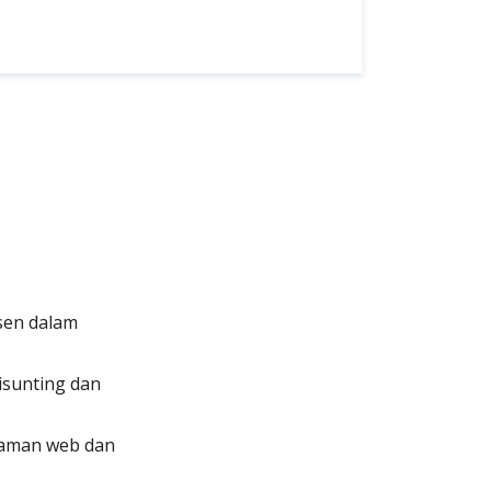
sen dalam
isunting dan
laman web dan