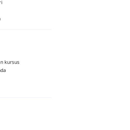
i
n
an kursus
nda