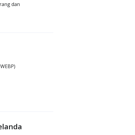
orang dan
, WEBP)
elanda