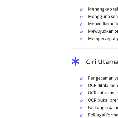
Menangkap teks
Mengguna semu
Menyediakan te
Mewujudkan tek
Mempercepat pe
Ciri Utam
Pengecaman ya
OCR ditala men
OCR satu imej b
OCR pukal prem
Berfungsi dala
Pelbagai forma