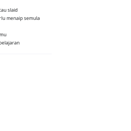
au slaid
rlu menaip semula
lmu
belajaran