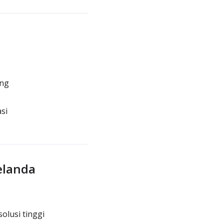
ing
si
elanda
olusi tinggi