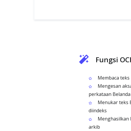
Fungsi OC
Membaca teks B
Mengesan aksar
perkataan Belanda
Menukar teks B
diindeks
Menghasilkan 
arkib