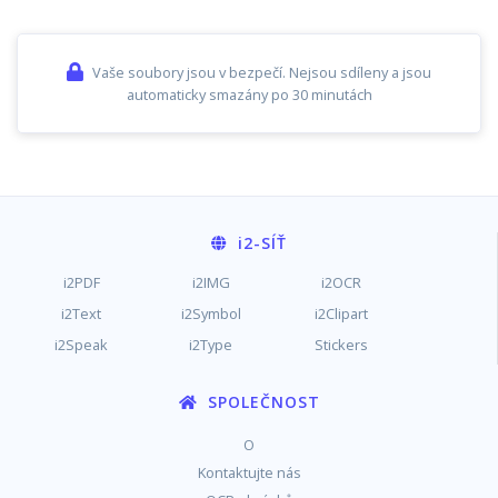
Vaše soubory jsou v bezpečí. Nejsou sdíleny a jsou
automaticky smazány po 30 minutách
i2
-SÍŤ
i2PDF
i2IMG
i2OCR
i2Text
i2Symbol
i2Clipart
i2Speak
i2Type
Stickers
SPOLEČNOST
O
Kontaktujte nás