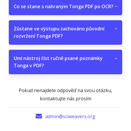
Co se stane s nahraným Tonga PDF po OCR?
−
Zůstane ve výstupu zachováno původní
−
rozvržení Tonga PDF?
Umí nástroj číst ručně psané poznámky
−
Tonga v PDF?
Pokud nenajdete odpověď na svou otázku,
kontaktujte nás prosím
admin@sciweavers.org