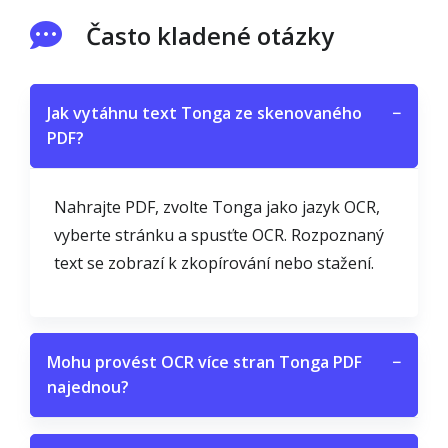
Často kladené otázky
Jak vytáhnu text Tonga ze skenovaného
−
PDF?
Nahrajte PDF, zvolte Tonga jako jazyk OCR,
vyberte stránku a spusťte OCR. Rozpoznaný
text se zobrazí k zkopírování nebo stažení.
Mohu provést OCR více stran Tonga PDF
−
najednou?