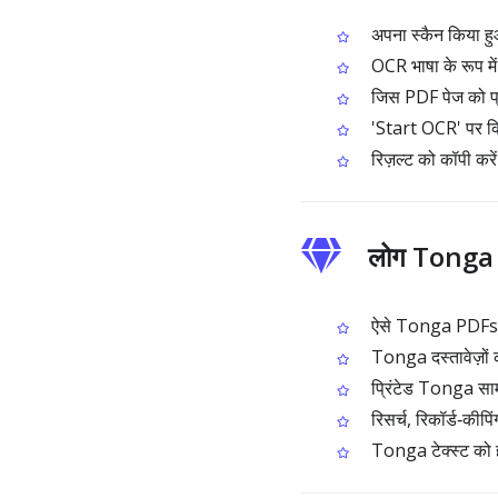
अपना स्कैन किया ह
OCR भाषा के रूप मे
जिस PDF पेज को प्र
'Start OCR' पर क्ल
रिज़ल्ट को कॉपी करें
लोग Tonga PD
ऐसे Tonga PDFs से क
Tonga दस्तावेज़ों क
प्रिंटेड Tonga सामग
रिसर्च, रिकॉर्ड‑कीपिं
Tonga टेक्स्ट को ह