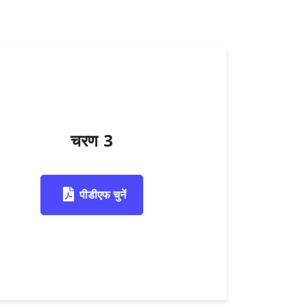
चरण 3
पीडीएफ चुनें