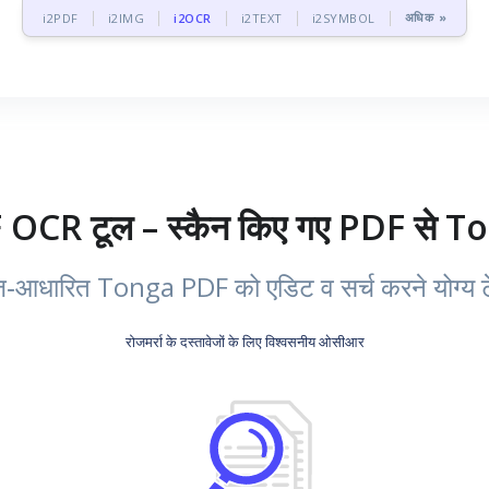
अधिक »
i2PDF
i2IMG
i2OCR
i2TEXT
i2SYMBOL
CR टूल – स्कैन किए गए PDF से Tong
ज‑आधारित Tonga PDF को एडिट व सर्च करने योग्य टेक्
रोजमर्रा के दस्तावेजों के लिए विश्वसनीय ओसीआर