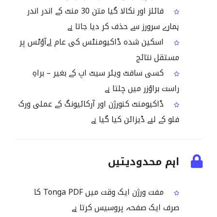
فائلز اور نکالا گیا متن 30 منٹ کے اندر اندر
ہمارے سرورز سے حذف کر دیا جاتا ہے
اسکین شدہ ڈاکیومنٹس کی عام لےآؤٹس پر
مستقل نتائج
کسی سافٹ ویئر سیٹ اپ کے بغیر – براہِ
راست براؤزر میں چلتا ہے
ڈاکیومنٹ کنورژن اور آرکائیونگ کے عملی ورک
فلو کے لیے ڈیزائن کیا گیا ہے
اہم محدودیتیں
مفت ورژن ایک وقت میں Tonga PDF کا
صرف ایک صفحہ پروسیس کرتا ہے