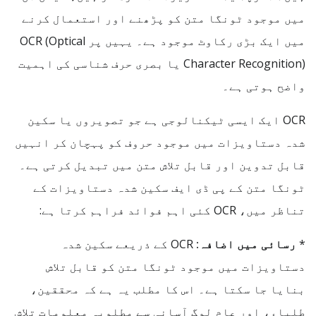
میں موجود ٹونگا متن کو پڑھنے اور استعمال کرنے
میں ایک بڑی رکاوٹ موجود ہے۔ یہیں پر OCR (Optical
Character Recognition) یا بصری حرف شناسی کی اہمیت
واضح ہوتی ہے۔
OCR ایک ایسی ٹیکنالوجی ہے جو تصویروں یا سکین
شدہ دستاویزات میں موجود حروف کو پہچان کر انہیں
قابل تدوین اور قابل تلاش متن میں تبدیل کرتی ہے۔
ٹونگا متن کے پی ڈی ایف سکین شدہ دستاویزات کے
تناظر میں، OCR کئی اہم فوائد فراہم کرتا ہے:
*
رسائی میں اضافہ:
OCR کے ذریعے سکین شدہ
دستاویزات میں موجود ٹونگا متن کو قابل تلاش
بنایا جا سکتا ہے۔ اس کا مطلب یہ ہے کہ محققین،
طلباء، اور عام لوگ آسانی سے مطلوبہ معلومات تلاش