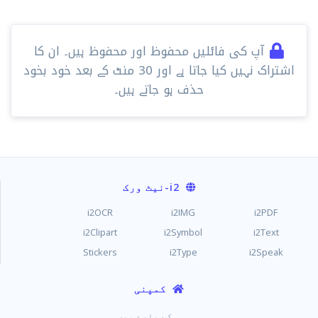
آپ کی فائلیں محفوظ اور محفوظ ہیں۔ ان کا
اشتراک نہیں کیا جاتا ہے اور 30 ​​منٹ کے بعد خود بخود
حذف ہو جاتے ہیں۔
i2
-نیٹ ورک
i2OCR
i2IMG
i2PDF
i2Clipart
i2Symbol
i2Text
Stickers
i2Type
i2Speak
کمپنی
کے بارے میں