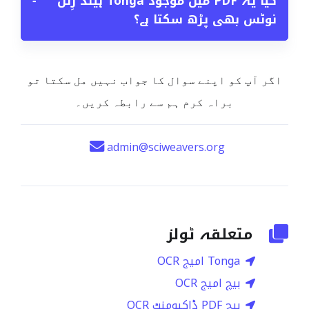
کیا یہ PDF میں موجود Tonga ہینڈ رِٹن
−
نوٹس بھی پڑھ سکتا ہے؟
اگر آپ کو اپنے سوال کا جواب نہیں مل سکتا تو
براہ کرم ہم سے رابطہ کریں۔
admin@sciweavers.org
متعلقہ ٹولز
Tonga امیج OCR
بیچ امیج OCR
بیچ PDF ڈاکیومنٹ OCR