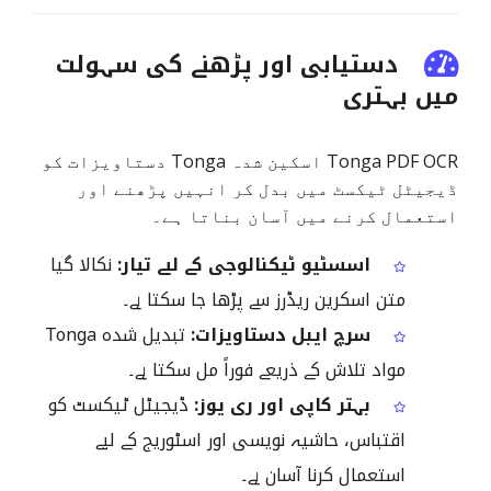
دستیابی اور پڑھنے کی سہولت
میں بہتری
Tonga PDF OCR اسکین شدہ Tonga دستاویزات کو
ڈیجیٹل ٹیکسٹ میں بدل کر انہیں پڑھنے اور
استعمال کرنے میں آسان بناتا ہے۔
اسسٹیو ٹیکنالوجی کے لیے تیار:
نکالا گیا
متن اسکرین ریڈرز سے پڑھا جا سکتا ہے۔
سرچ ایبل دستاویزات:
تبدیل شدہ Tonga
مواد تلاش کے ذریعے فوراً مل سکتا ہے۔
بہتر کاپی اور ری یوز:
ڈیجیٹل ٹیکسٹ کو
اقتباس، حاشیہ نویسی اور اسٹوریج کے لیے
استعمال کرنا آسان ہے۔