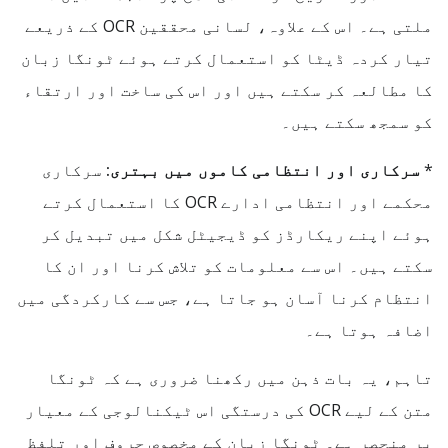
ملتی ہے۔ اس کے علاوہ، لسانی محققین OCR کے ذریعے
تیار کردہ ڈیٹا کو استعمال کرتے ہوئے ٹونگا زبان
کا مطالعہ کر سکتے ہیں اور اس کی ساخت اور ارتقاء
کو سمجھ سکتے ہیں۔
*
سرکاری اور انتظامی کاموں میں بہتری:
سرکاری
محکمے اور انتظامی ادارے OCR کا استعمال کرتے
ہوئے اپنے ریکارڈز کو ڈیجیٹل شکل میں تبدیل کر
سکتے ہیں۔ اس سے معلومات کو تلاش کرنا اور ان کا
انتظام کرنا آسان ہو جاتا ہے، جس سے کارکردگی میں
اضافہ ہوتا ہے۔
تاہم، یہ بات ذہن میں رکھنا ضروری ہے کہ ٹونگا
متن کے لیے OCR کی درستگی اس ٹیکنالوجی کے معیار
پر منحصر ہے۔ ٹونگا زبان کے مخصوص حروف اور تلفظ