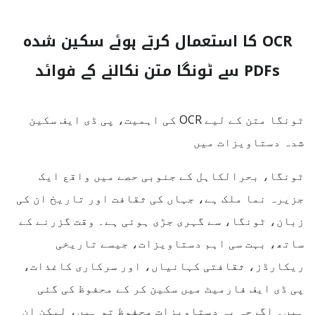
OCR کا استعمال کرتے ہوئے سکین شدہ
PDFs سے ٹونگا متن نکالنے کے فوائد
ٹونگا متن کے لیے OCR کی اہمیت، پی ڈی ایف سکین
شدہ دستاویزات میں
ٹونگا، بحرالکاہل کے جنوبی حصے میں واقع ایک
جزیرہ نما ملک ہے، جہاں کی ثقافت اور تاریخ ان کی
زبان، ٹونگا، سے گہری جڑی ہوئی ہے۔ وقت گزرنے کے
ساتھ، بہت سی اہم دستاویزات، جیسے تاریخی
ریکارڈز، ثقافتی کہانیاں، اور سرکاری کاغذات،
پی ڈی ایف فارمیٹ میں سکین کر کے محفوظ کی گئی
ہیں۔ اگرچہ یہ دستاویزات محفوظ تو ہیں، لیکن ان