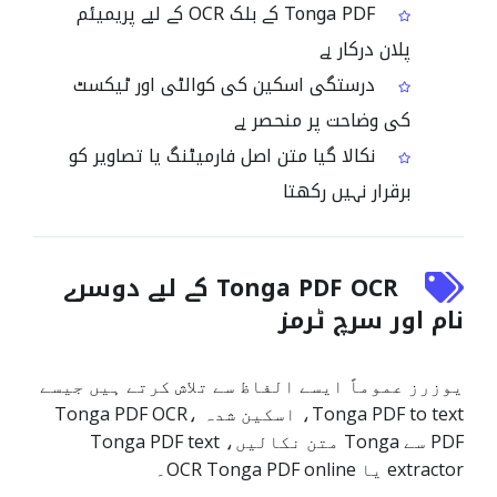
Tonga PDF کے بلک OCR کے لیے پریمیئم
پلان درکار ہے
درستگی اسکین کی کوالٹی اور ٹیکسٹ
کی وضاحت پر منحصر ہے
نکالا گیا متن اصل فارمیٹنگ یا تصاویر کو
برقرار نہیں رکھتا
Tonga PDF OCR کے لیے دوسرے
نام اور سرچ ٹرمز
یوزرز عموماً ایسے الفاظ سے تلاش کرتے ہیں جیسے
Tonga PDF to text، اسکین شدہ Tonga PDF OCR،
PDF سے Tonga متن نکالیں، Tonga PDF text
extractor یا OCR Tonga PDF online۔