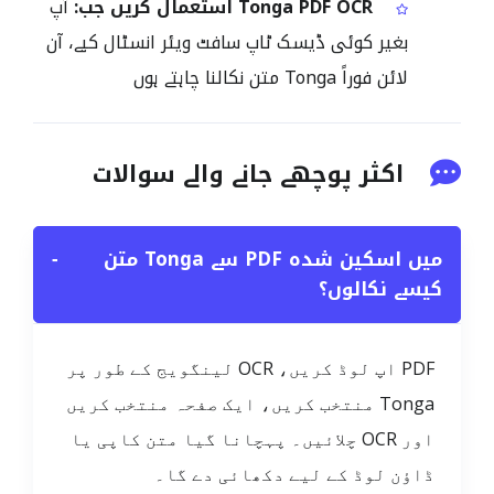
Tonga PDF OCR استعمال کریں جب:
آپ
بغیر کوئی ڈیسک ٹاپ سافٹ ویئر انسٹال کیے، آن
لائن فوراً Tonga متن نکالنا چاہتے ہوں
اکثر پوچھے جانے والے سوالات
میں اسکین شدہ PDF سے Tonga متن
−
کیسے نکالوں؟
PDF اپ لوڈ کریں، OCR لینگویج کے طور پر
Tonga منتخب کریں، ایک صفحہ منتخب کریں
اور OCR چلائیں۔ پہچانا گیا متن کاپی یا
ڈاؤن لوڈ کے لیے دکھائی دے گا۔