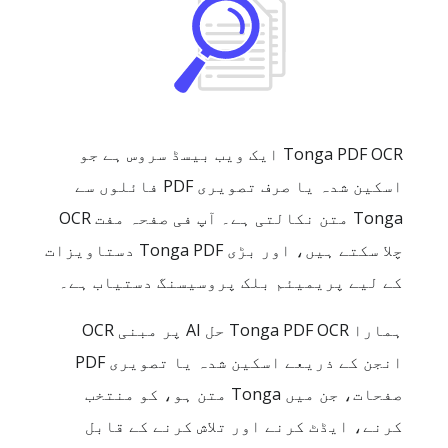
Tonga PDF OCR ایک ویب بیسڈ سروس ہے جو
اسکین شدہ یا صرف تصویری PDF فائلوں سے
Tonga متن نکالتی ہے۔ آپ فی صفحہ مفت OCR
چلا سکتے ہیں، اور بڑی Tonga PDF دستاویزات
کے لیے پریمیئم بلک پروسیسنگ دستیاب ہے۔
ہمارا Tonga PDF OCR حل AI پر مبنی OCR
انجن کے ذریعے اسکین شدہ یا تصویری PDF
صفحات، جن میں Tonga متن ہو، کو منتخب
کرنے، ایڈٹ کرنے اور تلاش کرنے کے قابل