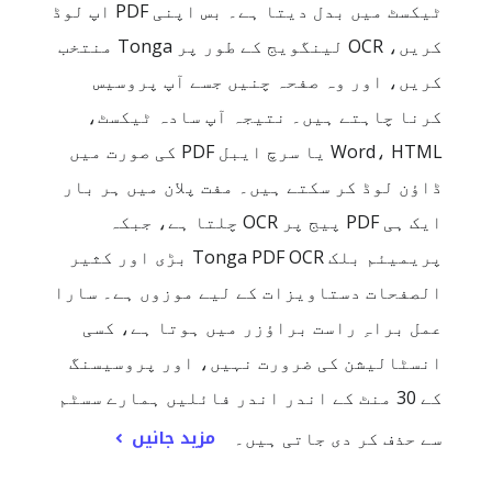
ٹیکسٹ میں بدل دیتا ہے۔ بس اپنی PDF اپ لوڈ
کریں، OCR لینگویج کے طور پر Tonga منتخب
کریں، اور وہ صفحہ چنیں جسے آپ پروسیس
کرنا چاہتے ہیں۔ نتیجہ آپ سادہ ٹیکسٹ،
Word، HTML یا سرچ ایبل PDF کی صورت میں
ڈاؤن لوڈ کر سکتے ہیں۔ مفت پلان میں ہر بار
ایک ہی PDF پیج پر OCR چلتا ہے، جبکہ
پریمیئم بلک Tonga PDF OCR بڑی اور کثیر
الصفحات دستاویزات کے لیے موزوں ہے۔ سارا
عمل براہِ راست براؤزر میں ہوتا ہے، کسی
انسٹالیشن کی ضرورت نہیں، اور پروسیسنگ
کے 30 منٹ کے اندر اندر فائلیں ہمارے سسٹم
مزید جانیں
سے حذف کر دی جاتی ہیں۔