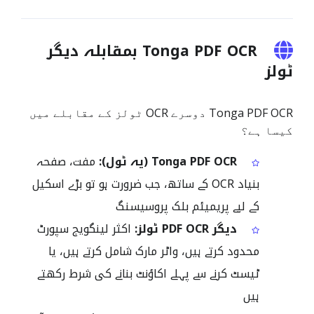
Tonga PDF OCR بمقابلہ دیگر
ٹولز
Tonga PDF OCR دوسرے OCR ٹولز کے مقابلے میں
کیسا ہے؟
Tonga PDF OCR (یہ ٹول):
مفت، صفحہ
بنیاد OCR کے ساتھ، جب ضرورت ہو تو بڑے اسکیل
کے لیے پریمیئم بلک پروسیسنگ
دیگر PDF OCR ٹولز:
اکثر لینگویج سپورٹ
محدود کرتے ہیں، واٹر مارک شامل کرتے ہیں، یا
ٹیسٹ کرنے سے پہلے اکاؤنٹ بنانے کی شرط رکھتے
ہیں