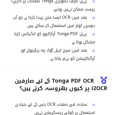
پہلے: صرف تصویری Tonga صفحات پر کاپی/
پیست ممکن نہیں ہوتی
بعد میں: OCR ایسا متن پیدا کرتا ہے جو آپ
دوسرے ٹولز میں استعمال کر سکتے ہیں
پہلے: Tonga PDF آرکائیوز کو انڈیکس کرنا
مشکل ہوتا ہے
بعد میں: سرچ ایبل آؤٹ پٹ ریٹریول اور
آرگنائزیشن کو بہتر بناتا ہے
Tonga PDF OCR کے لیے صارفین
i2OCR پر کیوں بھروسہ کرتے ہیں؟
سادہ، فی صفحہ OCR جس کے لیے بنیادی
استعمال پر کوئی رجسٹریشن نہیں