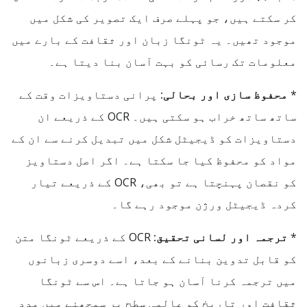
کر سکتے ہیں، جو پہلے صرف ایک تصویر کی شکل میں
موجود تھیں۔ یہ ٹونگا زبان اور ثقافت کے بارے میں
معلومات تک رسائی کو بہت آسان بنا دیتا ہے۔
*
محفوظ سازی اور بحالی:
پرانی دستاویزات وقت کے
ساتھ ساتھ خراب ہو سکتی ہیں۔ OCR کے ذریعے ان
دستاویزات کو ڈیجیٹل شکل میں تبدیل کرنے سے ان کے
مواد کو محفوظ کیا جا سکتا ہے۔ اگر اصل دستاویز
کو نقصان پہنچتا ہے تو بھی، OCR کے ذریعے تیار
کردہ ڈیجیٹل ورژن موجود رہے گا۔
*
ترجمہ اور لسانی تحقیق:
OCR کے ذریعے ٹونگا متن
کو قابل تدوین بنانے کے بعد، اسے دوسری زبانوں
میں ترجمہ کرنا آسان ہو جاتا ہے۔ اس سے ٹونگا
ثقافت اور تاریخ کو عالمی سطح پر سمجھنے میں مدد