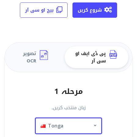
شروع کریں
بیچ او سی آر
پی ڈی ایف او
تصویر
سی آر
OCR
مرحلہ 1
زبان منتخب کریں۔
Tonga