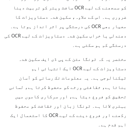
کو سمجھنے کے لیے OCR سافٹ ویئر کو تربیت دینا
ضروری ہے۔ اس کے علاوہ، سکین شدہ دستاویزات کا
معیار بھی OCR کی درستگی پر اثر انداز ہوتا ہے۔
دھندلی یا خراب سکین شدہ دستاویزات کے لیے OCR کی
درستگی کم ہو سکتی ہے۔
مختصر یہ کہ ٹونگا متن کے پی ڈی ایف سکین شدہ
دستاویزات کے لیے OCR ایک انتہائی اہم
ٹیکنالوجی ہے۔ یہ معلومات تک رسائی کو آسان
بناتا ہے، ثقافتی ورثے کو محفوظ کرتا ہے، لسانی
تحقیق کو فروغ دیتا ہے، اور سرکاری کاموں میں
بہتری لاتا ہے۔ ٹونگا زبان اور ثقافت کو محفوظ
رکھنے اور فروغ دینے کے لیے OCR کا استعمال ایک
اہم قدم ہے۔