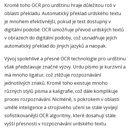
Kromě toho OCR pro urdštinu hraje důležitou roli v
oblasti překladu. Automatický překlad urdského textu
je mnohem efektivnější, pokud je text dostupný v
digitální podobě. OCR umožňuje převod urdských textů
v obrazech do digitální podoby, což usnadňuje jejich
automatický překlad do jiných jazyků a naopak.
Vývoj spolehlivé a přesné OCR technologie pro urdštinu
však představuje značné výzvy. Urdu písmo je kurzivní a
má mnoho ligatur, což ztěžuje rozpoznávání
jednotlivých znaků. Kromě toho existuje mnoho
různých stylů písma a kaligrafie, což dále komplikuje
proces rozpoznávání. Nicméně, s pokrokem v oblasti
umělé inteligence a strojového učení se stále vyvíjejí
sofistikovanější OCR algoritmy, které dosahují stále
vyšší přesnosti v rozpoznávání urdského textu.