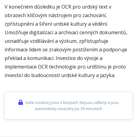
V konečném důsledku je OCR pro urdský text v
obrazech klíčovým nástrojem pro zachování,
zpřístupnění a šíření urdské kultury a vědění.
Umožňuje digitalizaci a archivaci cenných dokumentů,
usnadňuje vzdělávání a výzkum, zpřístupňuje
informace lidem se zrakovým postižením a podporuje
překlad a komunikaci. Investice do vývoje a
implementace OCR technologie pro urdštinu je proto
investicí do budoucnosti urdské kultury a jazyka.
Vaše soubory jsou v bezpečí. Nejsou sdíleny a jsou
automaticky smazány po 30 minutách