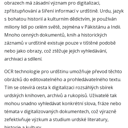
obrazech má zásadní význam pro digitalizaci,
zpřístupňování a šíření informací v urdštině. Urdu, jazyk
s bohatou historií a kulturním dědictvím, je používán
miliony lidí po celém světě, zejména v Pákistánu a Indii.
Mnoho cenných dokumentů, knih a historických
záznamů v urdštině existuje pouze v tištěné podobě
nebo jako obrazy, což ztěžuje jejich vyhledávání,
archivaci a sdílení.
OCR technologie pro urdštinu umožňuje převod těchto
obrázků do editovatelného a prohledávatelného textu.
Tím se otevírá cesta k digitalizaci rozsáhlých sbírek
urdských knihoven, archivů a rukopisů. Uživatelé tak
mohou snadno vyhledávat konkrétní slova, fráze nebo
témata v digitalizovaných dokumentech, což výrazně
zefektivňuje výzkum a studium urdské literatury,
historie a kultury.