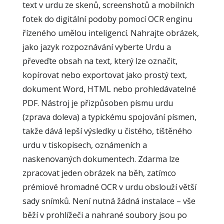
text v urdu ze skenů, screenshotů a mobilních
fotek do digitální podoby pomocí OCR enginu
řízeného umělou inteligencí. Nahrajte obrázek,
jako jazyk rozpoznávání vyberte Urdu a
převeďte obsah na text, který lze označit,
kopírovat nebo exportovat jako prostý text,
dokument Word, HTML nebo prohledávatelné
PDF. Nástroj je přizpůsoben písmu urdu
(zprava doleva) a typickému spojování písmen,
takže dává lepší výsledky u čistého, tištěného
urdu v tiskopisech, oznámeních a
naskenovaných dokumentech. Zdarma lze
zpracovat jeden obrázek na běh, zatímco
prémiové hromadné OCR v urdu obslouží větší
sady snímků. Není nutná žádná instalace – vše
běží v prohlížeči a nahrané soubory jsou po