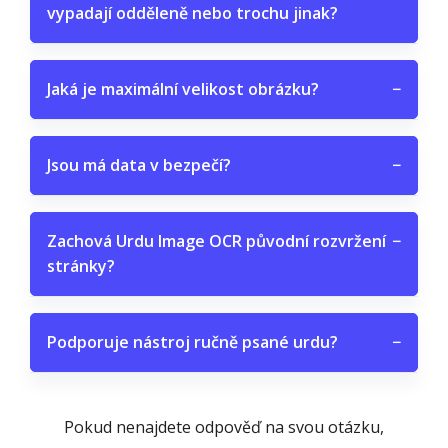
vypadají odděleně nebo trochu jinak?
Jaká je maximální velikost obrázku?
−
Jsou má data v bezpečí?
−
Zachová Urdu Image OCR původní rozvržení
−
stránky?
Podporuje nástroj ručně psané urdu?
−
Pokud nenajdete odpověď na svou otázku,