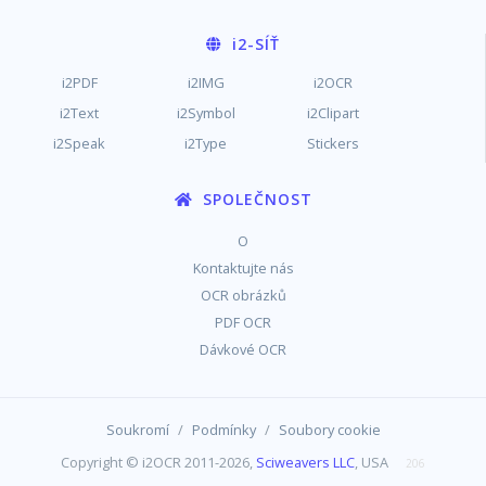
i2
-SÍŤ
i2PDF
i2IMG
i2OCR
i2Text
i2Symbol
i2Clipart
i2Speak
i2Type
Stickers
SPOLEČNOST
O
Kontaktujte nás
OCR obrázků
PDF OCR
Dávkové OCR
/
/
Soukromí
Podmínky
Soubory cookie
Copyright © i2OCR 2011-2026,
Sciweavers LLC
, USA
206