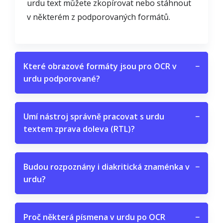
urdu text můžete zkopírovat nebo stáhnout
v některém z podporovaných formátů.
Které obrazové formáty jsou pro OCR v
−
urdu podporované?
Umí nástroj správně pracovat s urdu
−
textem zprava doleva (RTL)?
Budou rozpoznány i diakritická znaménka v
−
urdu?
Proč některá písmena v urdu po OCR
−