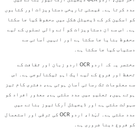
مدد کرتا ہے۔ قیمتی تاریخی دستاویزات اور کتابوں
کو اسکین کر کے ڈیجیٹل شکل میں محفوظ کیا جا سکتا
ہے۔ اس سے ان دستاویزات کو آنے والی نسلوں کے لیے
محفوظ بنایا جا سکتا ہے اور انہیں آسانی سے
دستیاب کیا جا سکتا ہے۔
مختصر یہ کہ اردو OCR اردو زبان اور ثقافت کے
تحفظ اور فروغ کے لیے ایک اہم ٹیکنالوجی ہے۔ اس
سے معلومات تک رسائی آسان ہوتی ہے، دفتری کام تیز
ہوتے ہیں، تعلیم میں مدد ملتی ہے، معذور افراد کو
سہولت ملتی ہے اور ڈیجیٹل آرکائیوز بنانے میں
مدد ملتی ہے۔ لہٰذا، اردو OCR کی ترقی اور استعمال
کو فروغ دینا ضروری ہے۔