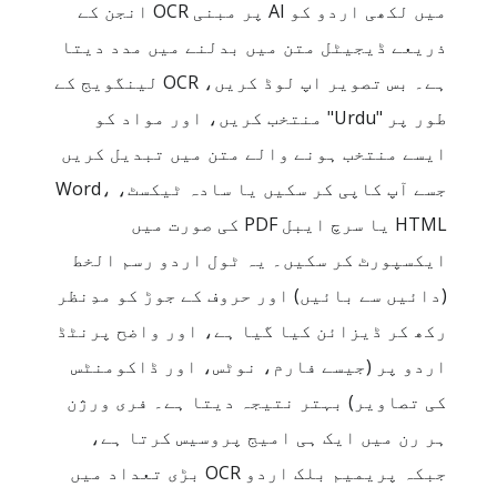
میں لکھی اردو کو AI پر مبنی OCR انجن کے
ذریعے ڈیجیٹل متن میں بدلنے میں مدد دیتا
ہے۔ بس تصویر اپ لوڈ کریں، OCR لینگویج کے
طور پر "Urdu" منتخب کریں، اور مواد کو
ایسے منتخب ہونے والے متن میں تبدیل کریں
جسے آپ کاپی کر سکیں یا سادہ ٹیکسٹ، Word،
HTML یا سرچ ایبل PDF کی صورت میں
ایکسپورٹ کر سکیں۔ یہ ٹول اردو رسم الخط
(دائیں سے بائیں) اور حروف کے جوڑ کو مدِنظر
رکھ کر ڈیزائن کیا گیا ہے، اور واضح پرنٹڈ
اردو پر (جیسے فارم، نوٹس، اور ڈاکومنٹس
کی تصاویر) بہتر نتیجہ دیتا ہے۔ فری ورژن
ہر رن میں ایک ہی امیج پروسیس کرتا ہے،
جبکہ پریمیم بلک اردو OCR بڑی تعداد میں