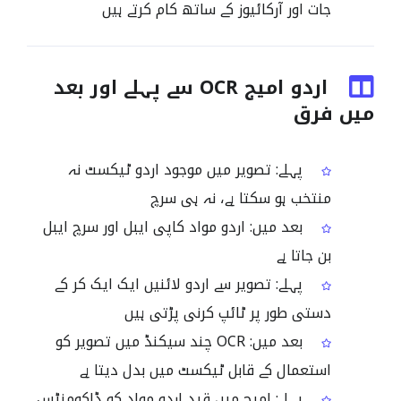
جات اور آرکائیوز کے ساتھ کام کرتے ہیں
اردو امیج OCR سے پہلے اور بعد
میں فرق
پہلے: تصویر میں موجود اردو ٹیکسٹ نہ
منتخب ہو سکتا ہے، نہ ہی سرچ
بعد میں: اردو مواد کاپی ایبل اور سرچ ایبل
بن جاتا ہے
پہلے: تصویر سے اردو لائنیں ایک ایک کر کے
دستی طور پر ٹائپ کرنی پڑتی ہیں
بعد میں: OCR چند سیکنڈ میں تصویر کو
استعمال کے قابل ٹیکسٹ میں بدل دیتا ہے
پہلے: امیج میں قید اردو مواد کو ڈاکومنٹس