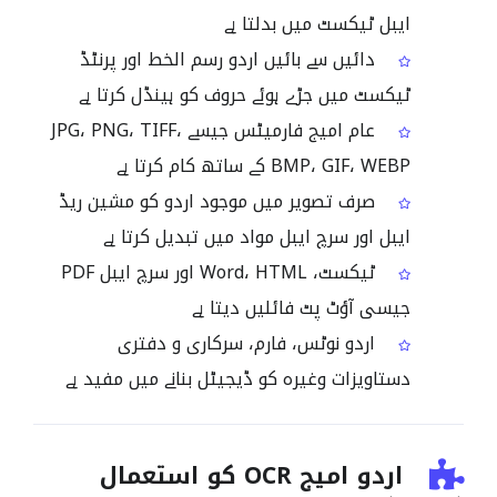
ایبل ٹیکسٹ میں بدلتا ہے
دائیں سے بائیں اردو رسم الخط اور پرنٹڈ
ٹیکسٹ میں جڑے ہوئے حروف کو ہینڈل کرتا ہے
عام امیج فارمیٹس جیسے JPG، PNG، TIFF،
BMP، GIF، WEBP کے ساتھ کام کرتا ہے
صرف تصویر میں موجود اردو کو مشین ریڈ
ایبل اور سرچ ایبل مواد میں تبدیل کرتا ہے
ٹیکسٹ، Word، HTML اور سرچ ایبل PDF
جیسی آؤٹ پٹ فائلیں دیتا ہے
اردو نوٹس، فارم، سرکاری و دفتری
دستاویزات وغیرہ کو ڈیجیٹل بنانے میں مفید ہے
اردو امیج OCR کو استعمال