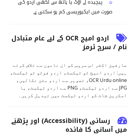
پیچیدہ لے آؤٹ یا ہاتھ سے لکھی اردو کی
صورت میں ایکیوریسی کم ہو سکتی ہے
اردو امیج OCR کے لیے عام متبادل
نام / سرچ ٹرمز
صارفین اکثر اس سروس کو ان ناموں سے تلاش کرتے
ہیں: اردو امیج ٹو ٹیکسٹ، اردو فوٹو ٹو ٹیکسٹ،
OCR Urdu online، تصویر سے اردو متن نکالیں،
JPG سے اردو ٹیکسٹ، PNG سے اردو ٹیکسٹ، یا
اسکرین شاٹ کو اردو ٹیکسٹ میں تبدیل کریں۔
رسائی (Accessibility) اور پڑھنے
میں آسانی کا فائدہ