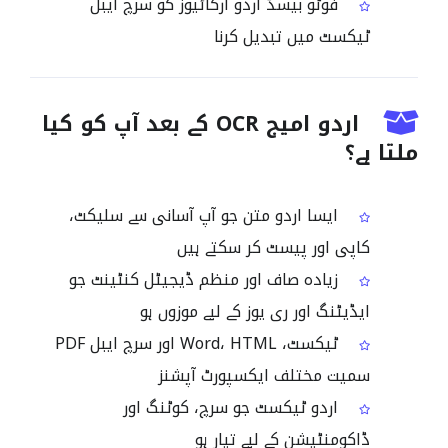
فوٹو بیسڈ اردو آرکائیوز کو سرچ ایبل
ٹیکسٹ میں تبدیل کرنا
اردو امیج OCR کے بعد آپ کو کیا
ملتا ہے؟
ایسا اردو متن جو آپ آسانی سے سلیکٹ،
کاپی اور پیسٹ کر سکتے ہیں
زیادہ صاف اور منظم ڈیجیٹل کنٹینٹ جو
ایڈیٹنگ اور ری یوز کے لیے موزوں ہو
ٹیکسٹ، Word، HTML اور سرچ ایبل PDF
سمیت مختلف ایکسپورٹ آپشنز
اردو ٹیکسٹ جو سرچ، کوٹنگ اور
ڈاکومنٹیشن کے لیے تیار ہو