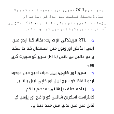
اردو امیج OCR تصویر میں موجود اردو کو ریڈ
ایبل ڈیجیٹل ٹیکسٹ میں بدل کر رسائی اور
پڑھنے کے تجربے کو بہتر بناتا ہے، تاکہ متن پر
آسانی سے نیویگیٹ اور سرچ کیا جا سکے۔
RTL فرینڈلی آؤٹ پٹ:
نکالا گیا اردو متن
ایسے ایڈیٹرز اور ویوَرز میں استعمال کیا جا سکتا
ہے جو دائیں سے بائیں (RTL) تحریر کو سپورٹ کرتے
ہوں۔
سرچ اور کاپی:
پہلے صرف امیج میں موجود
اردو الفاظ کو سرچ ایبل اور کاپی ایبل بناتا ہے۔
زیادہ صاف پڑھائی:
مدھم یا کم
کانٹراسٹ اسکرین شاٹس کو واضح اور پڑھنے کے
قابل متن میں بدلنے میں مدد دیتا ہے۔