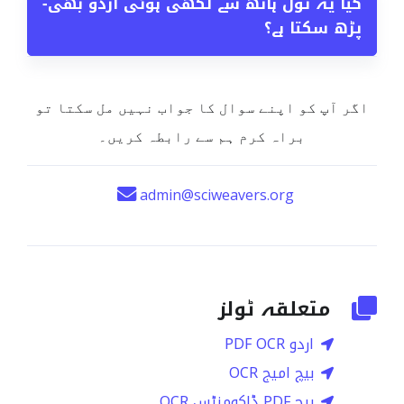
کیا یہ ٹول ہاتھ سے لکھی ہوئی اردو بھی
−
پڑھ سکتا ہے؟
اگر آپ کو اپنے سوال کا جواب نہیں مل سکتا تو
براہ کرم ہم سے رابطہ کریں۔
admin@sciweavers.org
متعلقہ ٹولز
اردو PDF OCR
بیچ امیج OCR
بیچ PDF ڈاکومنٹس OCR