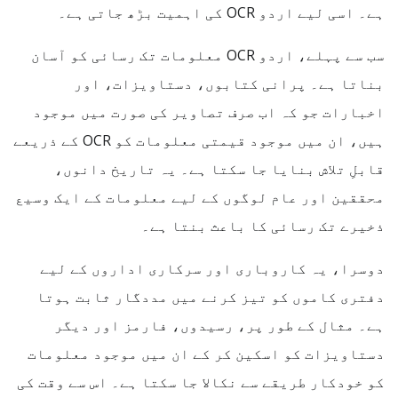
ہے۔ اسی لیے اردو OCR کی اہمیت بڑھ جاتی ہے۔
سب سے پہلے، اردو OCR معلومات تک رسائی کو آسان
بناتا ہے۔ پرانی کتابوں، دستاویزات، اور
اخبارات جو کہ اب صرف تصاویر کی صورت میں موجود
ہیں، ان میں موجود قیمتی معلومات کو OCR کے ذریعے
قابلِ تلاش بنایا جا سکتا ہے۔ یہ تاریخ دانوں،
محققین اور عام لوگوں کے لیے معلومات کے ایک وسیع
ذخیرے تک رسائی کا باعث بنتا ہے۔
دوسرا، یہ کاروباری اور سرکاری اداروں کے لیے
دفتری کاموں کو تیز کرنے میں مددگار ثابت ہوتا
ہے۔ مثال کے طور پر، رسیدوں، فارمز اور دیگر
دستاویزات کو اسکین کر کے ان میں موجود معلومات
کو خودکار طریقے سے نکالا جا سکتا ہے۔ اس سے وقت کی