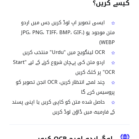
کیسے کریں؟
ایسی تصویر اپ لوڈ کریں جس میں اردو
متن موجود ہو (JPG، PNG، TIFF، BMP، GIF،
WEBP)
OCR لینگویج میں "Urdu" منتخب کریں
اردو متن کی پہچان شروع کرنے کے لیے "Start
OCR" پر کلک کریں
چند لمحے انتظار کریں، OCR انجن تصویر کو
پروسیس کرے گا
حاصل شدہ متن کو کاپی کریں یا اپنی پسند
کے فارمیٹ میں ڈاؤن لوڈ کریں