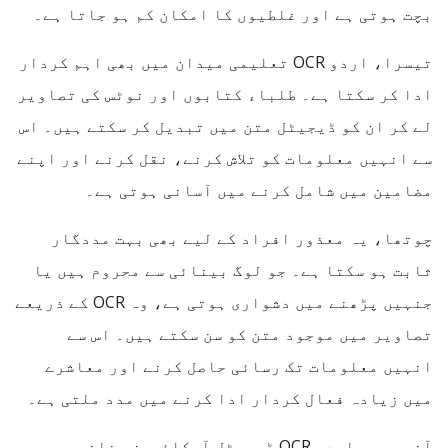
بچت ہوتی ہے اور غلطیوں کا امکان کم ہو جاتا ہے۔
تیسرا، اردو OCR تعلیمی میدان میں بھی اہم کردار
ادا کر سکتا ہے۔ طلباء کتابوں اور نوٹس کی تصاویر
لے کر ان کو ڈیجیٹل متن میں تبدیل کر سکتے ہیں۔ اس
سے انہیں معلومات کو تلاش کرنے، نقل کرنے اور اپنے
مضامین میں شامل کرنے میں آسانی ہوتی ہے۔
چوتھا، یہ معذور افراد کے لیے بھی بہت مددگار
ثابت ہو سکتا ہے۔ جو لوگ بینائی سے محروم ہیں یا
جنہیں پڑھنے میں دشواری ہوتی ہے، وہ OCR کے ذریعے
تصاویر میں موجود متن کو سن سکتے ہیں۔ اس سے
انہیں معلومات تک رسائی حاصل کرنے اور معاشرے
میں زیادہ فعال کردار ادا کرنے میں مدد ملتی ہے۔
آخر میں، اردو OCR ڈیجیٹل آرکائیوز بنانے میں