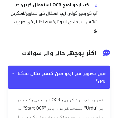
کب اردو امیج OCR استعمال کریں:
جب
آپ کو بغیر کوئی ایپ انسٹال کیے تصاویر/اسکرین
شاٹس سے جلدی اردو ٹیکسٹ نکالنے کی ضرورت
ہو
اکثر پوچھے جانے والے سوالات
میں تصویر سے اردو متن کیسے نکال سکتا
−
ہوں؟
تصویر اپ لوڈ کریں، OCR لینگویج کے طور
پر "Urdu" منتخب کریں، پھر "Start OCR" پر
کلک کریں۔ پروسیسنگ مکمل ہونے کے بعد آپ