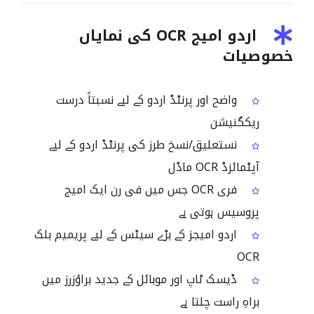
اردو امیج OCR کی نمایاں
خصوصیات
واضح اور پرنٹڈ اردو کے لیے نسبتاً درست
ریکگنیشن
نستعلیق/نسخ طرز کی پرنٹڈ اردو کے لیے
آپٹمائزڈ OCR ماڈل
فری OCR جس میں فی رن ایک امیج
پروسیس ہوتی ہے
اردو امیجز کے بڑے سیٹس کے لیے پریمیم بلک
OCR
ڈیسک ٹاپ اور موبائل کے جدید براؤزرز میں
براہِ راست چلتا ہے