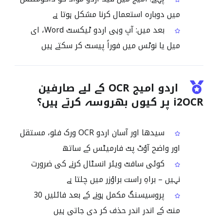
میں دوبارہ استعمال کرنا مشکل ہوتا ہے
بعد میں: آپ وہی اردو ٹیکسٹ Word، ای
میل یا نوٹس میں فوراً پیسٹ کر سکتے ہیں
اردو امیج OCR کے لیے صارفین
i2OCR پر کیوں بھروسہ کرتے ہیں؟
سیدھا اور آسان اردو OCR ورک فلو، مستقل
اور واضح آؤٹ پٹ فارمیٹس کے ساتھ
کوئی سافٹ ویئر انسٹال کرنے کی ضرورت
نہیں – براہِ راست براؤزر میں چلتا ہے
پروسیسنگ مکمل ہونے کے بعد فائلیں 30
منٹ کے اندر اندر حذف کر دی جاتی ہیں