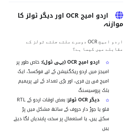
اردو امیج OCR اور دیگر ٹولز کا
موازنہ
اردو امیج OCR دوسرے ملتے جلتے ٹولز کے
مقابلے میں کیسا ہے؟
اردو امیج OCR (یہی ٹول):
خاص طور پر
امیجز میں اردو ریکگنیشن کے لیے فوکسڈ، ایک
امیج فی رن فری، اور بڑی تعداد کے لیے پریمیم
بلک پروسیسنگ
دیگر OCR ٹولز:
بعض اوقات اردو کے RTL
فلو یا جوڑ دار حروف کے ساتھ مشکل میں پڑ
سکتے ہیں، یا استعمال پر سخت پابندیاں لگا دیتے
ہیں