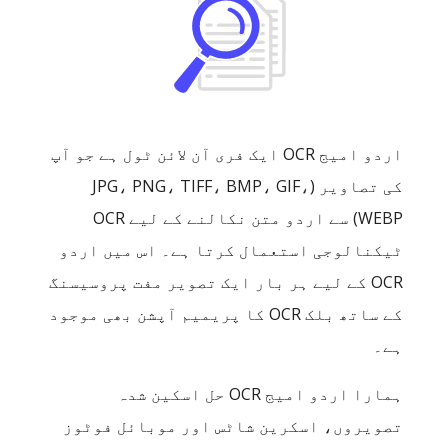
اردو امیج OCR ایک فری آن لائن ٹول ہے جو آپ
کی تصاویر (JPG، PNG، TIFF، BMP، GIF،
WEBP) سے اردو متن نکالنے کے لیے OCR
ٹیکنالوجی استعمال کرتا ہے۔ اس میں اردو
OCR کے لیے ہر بار ایک تصویر مفت پروسیسنگ
کے ساتھ بلک OCR کا پریمیم آپشن بھی موجود
ہے۔
ہمارا اردو امیج OCR حل اسکین شدہ
تصویروں، اسکرین شاٹس اور موبائل فوٹوز