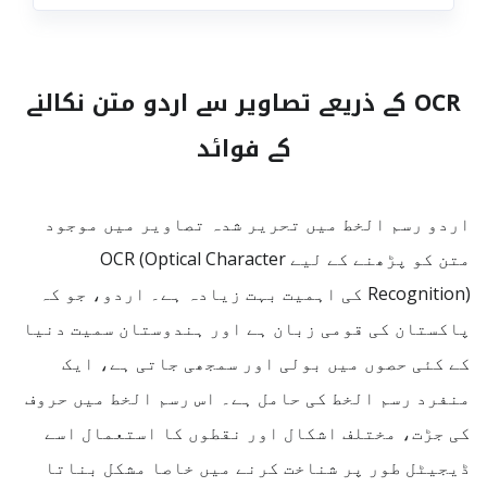
OCR کے ذریعے تصاویر سے اردو متن نکالنے
کے فوائد
اردو رسم الخط میں تحریر شدہ تصاویر میں موجود
متن کو پڑھنے کے لیے OCR (Optical Character
Recognition) کی اہمیت بہت زیادہ ہے۔ اردو، جو کہ
پاکستان کی قومی زبان ہے اور ہندوستان سمیت دنیا
کے کئی حصوں میں بولی اور سمجھی جاتی ہے، ایک
منفرد رسم الخط کی حامل ہے۔ اس رسم الخط میں حروف
کی جڑت، مختلف اشکال اور نقطوں کا استعمال اسے
ڈیجیٹل طور پر شناخت کرنے میں خاصا مشکل بناتا