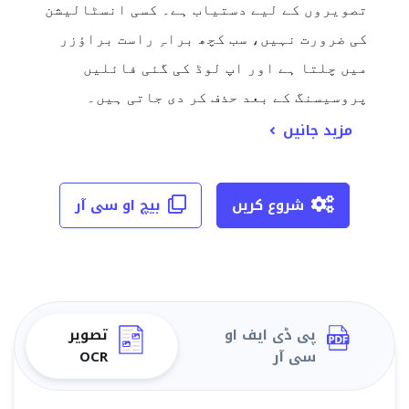
تصویروں کے لیے دستیاب ہے۔ کسی انسٹالیشن
کی ضرورت نہیں، سب کچھ براہِ راست براؤزر
میں چلتا ہے اور اپ لوڈ کی گئی فائلیں
پروسیسنگ کے بعد حذف کر دی جاتی ہیں۔
مزید جانیں
شروع کریں
بیچ او سی آر
پی ڈی ایف او
تصویر
سی آر
OCR