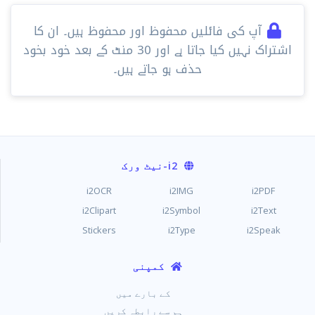
آپ کی فائلیں محفوظ اور محفوظ ہیں۔ ان کا
اشتراک نہیں کیا جاتا ہے اور 30 ​​منٹ کے بعد خود بخود
حذف ہو جاتے ہیں۔
i2
-نیٹ ورک
i2OCR
i2IMG
i2PDF
i2Clipart
i2Symbol
i2Text
Stickers
i2Type
i2Speak
کمپنی
کے بارے میں
ہم سے رابطہ کریں