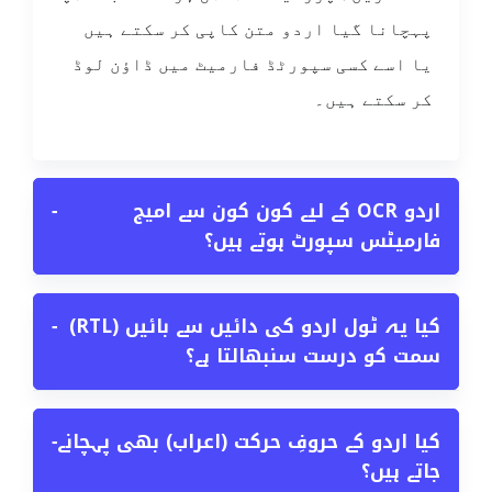
پہچانا گیا اردو متن کاپی کر سکتے ہیں
یا اسے کسی سپورٹڈ فارمیٹ میں ڈاؤن لوڈ
کر سکتے ہیں۔
اردو OCR کے لیے کون کون سے امیج
−
فارمیٹس سپورٹ ہوتے ہیں؟
کیا یہ ٹول اردو کی دائیں سے بائیں (RTL)
−
سمت کو درست سنبھالتا ہے؟
کیا اردو کے حروفِ حرکت (اعراب) بھی پہچانے
−
جاتے ہیں؟