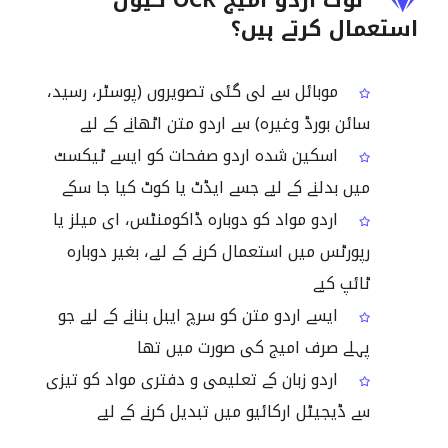
لوگ اردو امیج OCR کیوں
استعمال کرتے ہیں؟
موبائل سے لی گئی تصویروں (پوسٹر، رسید،
سائن بورڈ وغیرہ) سے اردو متن اٹھانے کے لیے
اسکین شدہ اردو صفحات کو ایسے ٹیکسٹ
میں بدلنے کے لیے جسے ایڈٹ یا کوٹ کیا جا سکے
اردو مواد کو دوبارہ ڈاکومنٹس، ای میلز یا
رپورٹس میں استعمال کرنے کے لیے، بغیر دوبارہ
ٹائپ کیے
ایسے اردو متن کو سرچ ایبل بنانے کے لیے جو
پہلے صرف امیج کی صورت میں تھا
اردو زبان کے تعلیمی و دفتری مواد کو تیزی
سے ڈیجیٹل ارکائیو میں تبدیل کرنے کے لیے