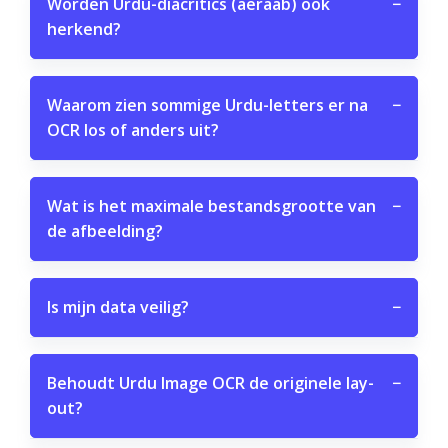
Worden Urdu-diacritics (aeraab) ook
−
herkend?
Waarom zien sommige Urdu-letters er na
−
OCR los of anders uit?
Wat is het maximale bestandsgrootte van
−
de afbeelding?
Is mijn data veilig?
−
Behoudt Urdu Image OCR de originele lay-
−
out?