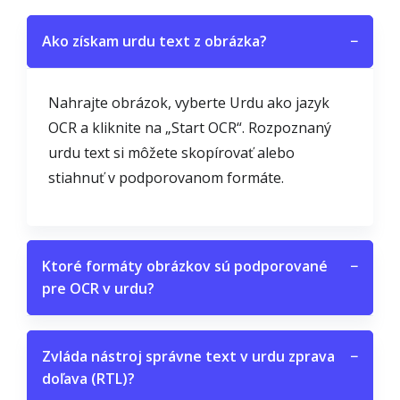
Ako získam urdu text z obrázka?
−
Nahrajte obrázok, vyberte Urdu ako jazyk
OCR a kliknite na „Start OCR“. Rozpoznaný
urdu text si môžete skopírovať alebo
stiahnuť v podporovanom formáte.
Ktoré formáty obrázkov sú podporované
−
pre OCR v urdu?
Zvláda nástroj správne text v urdu zprava
−
doľava (RTL)?