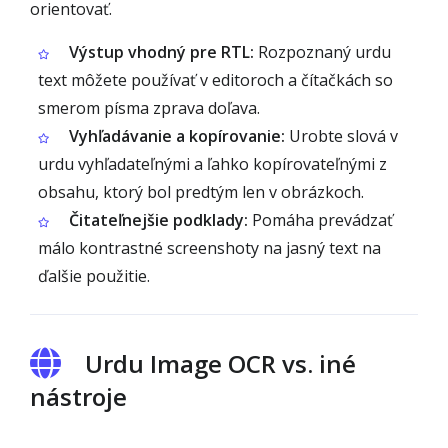
orientovať.
Výstup vhodný pre RTL:
Rozpoznaný urdu
text môžete používať v editoroch a čítačkách so
smerom písma zprava doľava.
Vyhľadávanie a kopírovanie:
Urobte slová v
urdu vyhľadateľnými a ľahko kopírovateľnými z
obsahu, ktorý bol predtým len v obrázkoch.
Čitateľnejšie podklady:
Pomáha prevádzať
málo kontrastné screenshoty na jasný text na
ďalšie použitie.
Urdu Image OCR vs. iné
nástroje