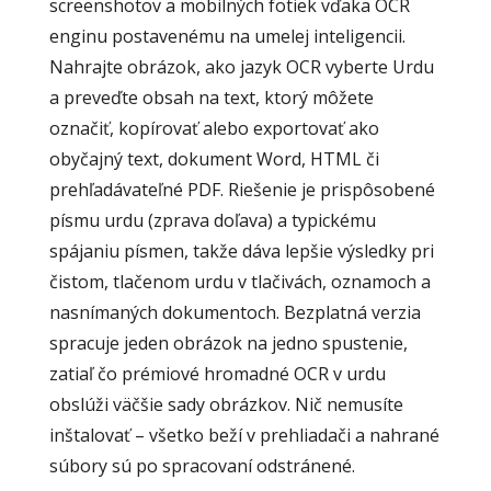
screenshotov a mobilných fotiek vďaka OCR
enginu postavenému na umelej inteligencii.
Nahrajte obrázok, ako jazyk OCR vyberte Urdu
a preveďte obsah na text, ktorý môžete
označiť, kopírovať alebo exportovať ako
obyčajný text, dokument Word, HTML či
prehľadávateľné PDF. Riešenie je prispôsobené
písmu urdu (zprava doľava) a typickému
spájaniu písmen, takže dáva lepšie výsledky pri
čistom, tlačenom urdu v tlačivách, oznamoch a
nasnímaných dokumentoch. Bezplatná verzia
spracuje jeden obrázok na jedno spustenie,
zatiaľ čo prémiové hromadné OCR v urdu
obslúži väčšie sady obrázkov. Nič nemusíte
inštalovať – všetko beží v prehliadači a nahrané
súbory sú po spracovaní odstránené.