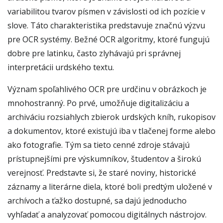
variabilitou tvarov písmen v závislosti od ich pozície v
slove. Táto charakteristika predstavuje značnú výzvu
pre OCR systémy. Bežné OCR algoritmy, ktoré fungujú
dobre pre latinku, často zlyhávajú pri správnej
interpretácii urdského textu.
Význam spoľahlivého OCR pre urdčinu v obrázkoch je
mnohostranný. Po prvé, umožňuje digitalizáciu a
archiváciu rozsiahlych zbierok urdských kníh, rukopisov
a dokumentov, ktoré existujú iba v tlačenej forme alebo
ako fotografie. Tým sa tieto cenné zdroje stávajú
prístupnejšími pre výskumníkov, študentov a širokú
verejnosť. Predstavte si, že staré noviny, historické
záznamy a literárne diela, ktoré boli predtým uložené v
archívoch a ťažko dostupné, sa dajú jednoducho
vyhľadať a analyzovať pomocou digitálnych nástrojov.