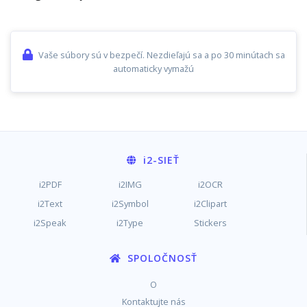
Vaše súbory sú v bezpečí. Nezdieľajú sa a po 30 minútach sa
automaticky vymažú
i2
-SIEŤ
i2PDF
i2IMG
i2OCR
i2Text
i2Symbol
i2Clipart
i2Speak
i2Type
Stickers
SPOLOČNOSŤ
O
Kontaktujte nás