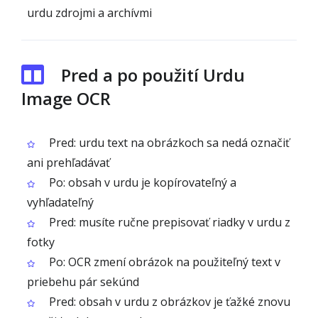
urdu zdrojmi a archívmi
Pred a po použití Urdu
Image OCR
Pred: urdu text na obrázkoch sa nedá označiť
ani prehľadávať
Po: obsah v urdu je kopírovateľný a
vyhľadateľný
Pred: musíte ručne prepisovať riadky v urdu z
fotky
Po: OCR zmení obrázok na použiteľný text v
priebehu pár sekúnd
Pred: obsah v urdu z obrázkov je ťažké znovu