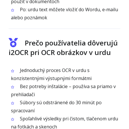
použiť v dokumentoch
Po: urdu text môžete vložiť do Wordu, e‑mailu
alebo poznámok
Prečo používatelia dôverujú
i2OCR pri OCR obrázkov v urdu
Jednoduchý proces OCR v urdu s
konzistentnými výstupnými formátmi
Bez potreby inštalácie – používa sa priamo v
prehliadači
Súbory sú odstránené do 30 minút po
spracovaní
Spoľahlivé výsledky pri čistom, tlačenom urdu
na fotkách a skenoch