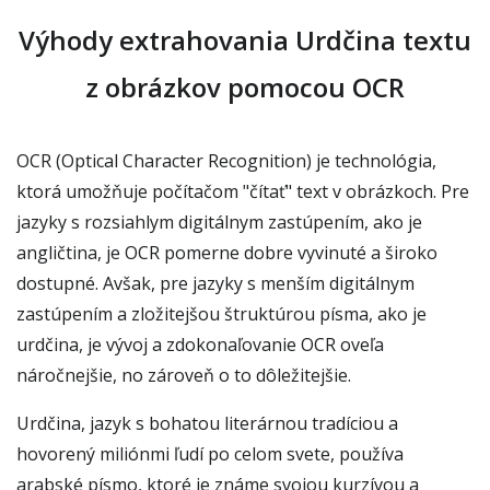
Výhody extrahovania Urdčina textu
z obrázkov pomocou OCR
OCR (Optical Character Recognition) je technológia,
ktorá umožňuje počítačom "čítať" text v obrázkoch. Pre
jazyky s rozsiahlym digitálnym zastúpením, ako je
angličtina, je OCR pomerne dobre vyvinuté a široko
dostupné. Avšak, pre jazyky s menším digitálnym
zastúpením a zložitejšou štruktúrou písma, ako je
urdčina, je vývoj a zdokonaľovanie OCR oveľa
náročnejšie, no zároveň o to dôležitejšie.
Urdčina, jazyk s bohatou literárnou tradíciou a
hovorený miliónmi ľudí po celom svete, používa
arabské písmo, ktoré je známe svojou kurzívou a