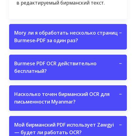
в редактируемый бирманский текст.
Могу ли я обработать несколько страниц
−
Burmese‑PDF за один раз?
Burmese PDF OCR действительно
−
бесплатный?
Насколько точен бирманский OCR для
−
письменности Myanmar?
Мой бирманский PDF использует Zawgyi
−
— будет ли работать OCR?