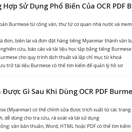
g Hợp Sử Dụng Phổ Biến Của OCR PDF 
 bản Burmese từ công văn, thư từ cơ quan nhà nước và me
 đơn, biên lai và đơn đặt hàng tiếng Myanmar thành văn bả
nghiên cứu, báo cáo và tài liệu học tập bằng tiếng Burmese
rmese cho quy trình dịch thuật và lập chỉ mục từ khoá
u trữ tài liệu Burmese có thể tìm kiếm để quản lý hồ sơ
 Được Gì Sau Khi Dùng OCR PDF Burm
e (Myanmar) có thể chỉnh sửa được trích xuất từ các trang
, dễ dùng cho tra cứu, rà soát và tái sử dụng
uống: văn bản thuần, Word, HTML hoặc PDF có thể tìm kiếm