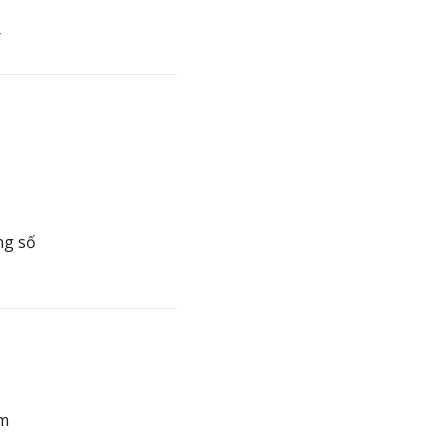
r
ng số
ếm