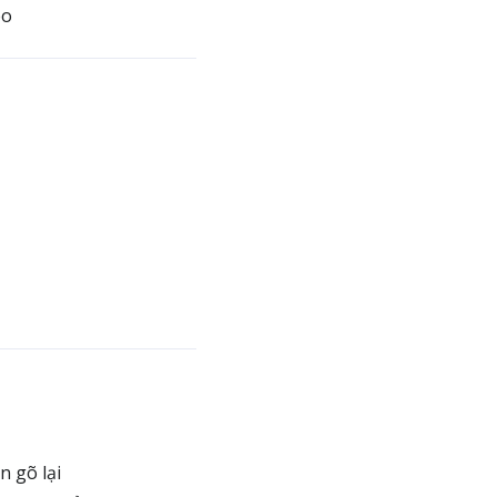
eo
 gõ lại