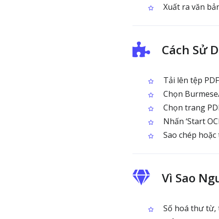
Xuất ra văn bản
Cách Sử 
Tải lên tệp PD
Chọn Burmese
Chọn trang PDF
Nhấn ‘Start OC
Sao chép hoặc 
Vì Sao N
Số hoá thư từ,