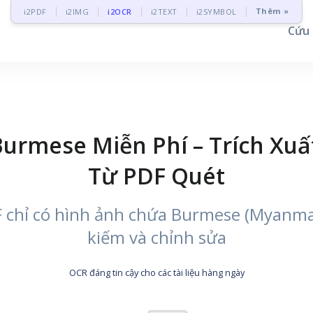
Thêm »
i2PDF
i2IMG
i2OCR
i2TEXT
i2SYMBOL
Cứu
urmese Miễn Phí – Trích Xu
Từ PDF Quét
F chỉ có hình ảnh chứa Burmese (Myanma
kiếm và chỉnh sửa
OCR đáng tin cậy cho các tài liệu hàng ngày