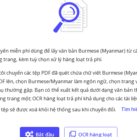
uyến miễn phí dùng để lấy văn bản Burmese (Myanmar) từ c
 trang, kèm tuỳ chọn xử lý hàng loạt trả phí.
ôi chuyển các tệp PDF đã quét chứa chữ viết Burmese (Mya
PDF lên, chọn Burmese/Myanmar làm ngôn ngữ, chọn trang v
 thường gặp. Bạn có thể xuất kết quả dưới dạng văn bản t
ừng trang một; OCR hàng loạt trả phí khả dụng cho các tài li
Tìm hi
tệp sẽ được xoá khỏi hệ thống sau khi chuyển đổi.
Bắt đầu
OCR hàng loạt