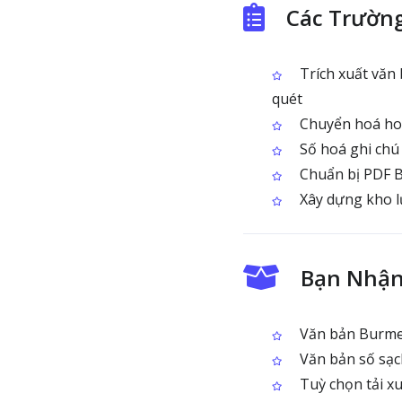
Các Trườn
Trích xuất văn
quét
Chuyển hoá hoá
Số hoá ghi chú 
Chuẩn bị PDF Bu
Xây dựng kho lư
Bạn Nhận
Văn bản Burmes
Văn bản số sạch
Tuỳ chọn tải x