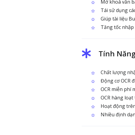
Mở khoá văn bả
Tái sử dụng các
Giúp tài liệu B
Tăng tốc nhập l
Tính Năng
Chất lượng nhậ
Động cơ OCR đư
OCR miễn phí m
OCR hàng loạt 
Hoạt động trên 
Nhiều định dạn