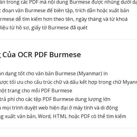
n trong các PDF mà nội dung Burmese được nhúng dưới d
 đoạn văn Burmese để biên tập, trích dẫn hoặc xuất bản
urmese dễ tìm kiếm hơn theo tên, ngày tháng và từ khoá
iệu từ hồ sơ, giấy tờ Burmese đã quét
 Của OCR PDF Burmese
n dạng tốt cho văn bản Burmese (Myanmar) in
ợc tối ưu cho cấu trúc chữ và dấu kết hợp trong chữ Mya
ột trang cho mỗi PDF Burmese
trả phí cho các tệp PDF Burmese dung lượng lớn
mọi trình duyệt web hiện đại ở máy tính và di động
g xuất: văn bản, Word, HTML hoặc PDF có thể tìm kiếm