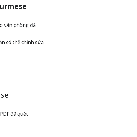
Burmese
mo văn phòng đã
n có thể chỉnh sửa
ese
 PDF đã quét