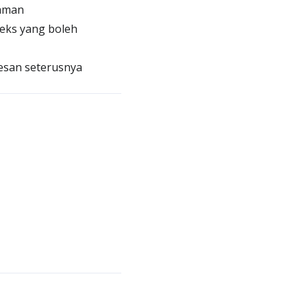
laman
eks yang boleh
esan seterusnya