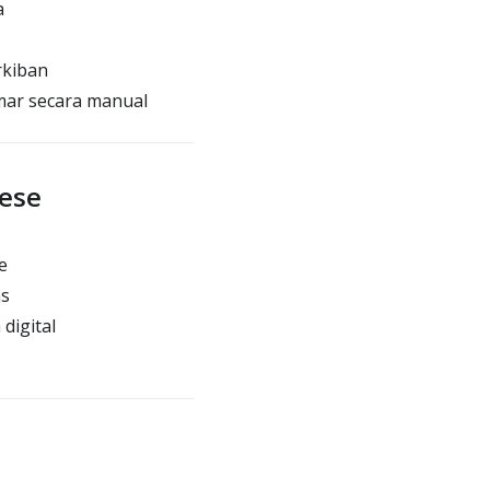
a
rkiban
mar secara manual
ese
e
as
digital