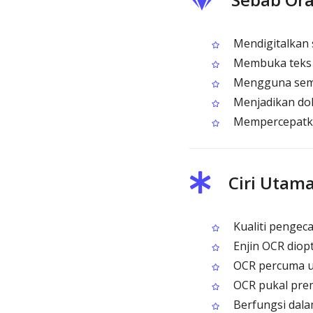
Mendigitalkan 
Membuka teks 
Mengguna semu
Menjadikan dok
Mempercepatka
Ciri Utam
Kualiti pengec
Enjin OCR diop
OCR percuma un
OCR pukal prem
Berfungsi dala