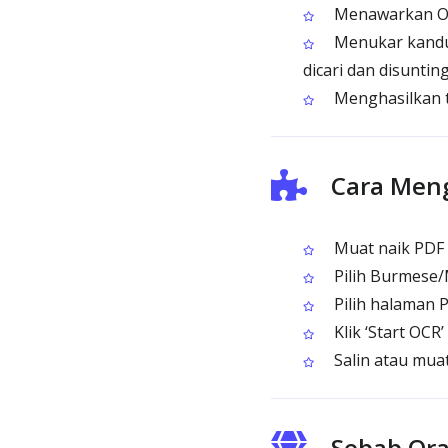
Menawarkan OC
Menukar kandun
dicari dan disuntin
Menghasilkan t
Cara Men
Muat naik PDF 
Pilih Burmese
Pilih halaman P
Klik ‘Start OCR
Salin atau mua
Sebab Or