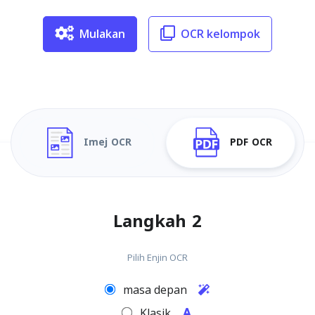
Mulakan
OCR kelompok
Imej OCR
PDF OCR
Langkah 2
Pilih Enjin OCR
masa depan
Klasik