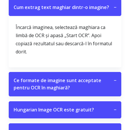
Cum extrag text maghiar dintr-o imagine?
−
Încarcă imaginea, selectează maghiara ca
limbă de OCR și apasă „Start OCR”. Apoi
copiază rezultatul sau descarcă-l în formatul
dorit.
Ce formate de imagine sunt acceptate
−
pentru OCR în maghiară?
Hungarian Image OCR este gratuit?
−