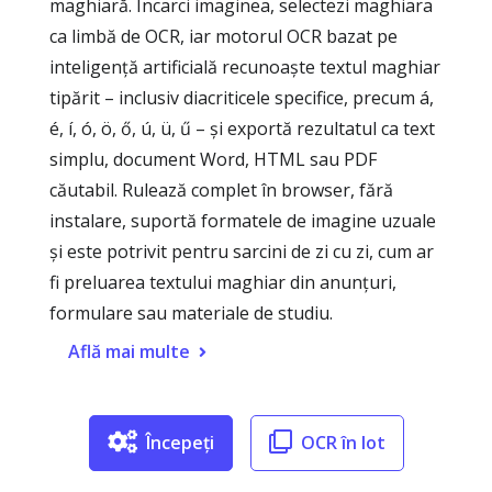
maghiară. Încarci imaginea, selectezi maghiara
ca limbă de OCR, iar motorul OCR bazat pe
inteligență artificială recunoaște textul maghiar
tipărit – inclusiv diacriticele specifice, precum á,
é, í, ó, ö, ő, ú, ü, ű – și exportă rezultatul ca text
simplu, document Word, HTML sau PDF
căutabil. Rulează complet în browser, fără
instalare, suportă formatele de imagine uzuale
și este potrivit pentru sarcini de zi cu zi, cum ar
fi preluarea textului maghiar din anunțuri,
formulare sau materiale de studiu.
Află mai multe
Începeți
OCR în lot