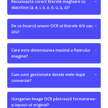
Recunoaște corect literele maghiare cu
−
diacritice (á, é, í, ó, ö, ő, ú, ü, ű)?
De ce încurcă uneori OCR-ul literele ő/ö sau
−
ű/ü?
Care este dimensiunea maximă a fișierului
−
imagine?
Cum sunt gestionate datele mele după
−
conversie?
Hungarian Image OCR păstrează formatarea
−
și layout-ul original?