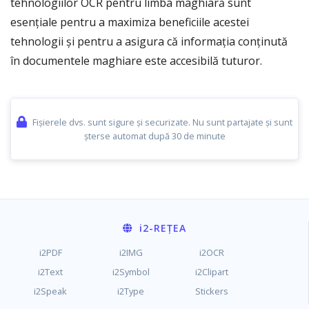
tehnologiilor OCR pentru limba maghiară sunt
esențiale pentru a maximiza beneficiile acestei
tehnologii și pentru a asigura că informația conținută
în documentele maghiare este accesibilă tuturor.
Fișierele dvs. sunt sigure și securizate. Nu sunt partajate și sunt
șterse automat după 30 de minute
i2
-REȚEA
i2PDF
i2IMG
i2OCR
i2Text
i2Symbol
i2Clipart
i2Speak
i2Type
Stickers