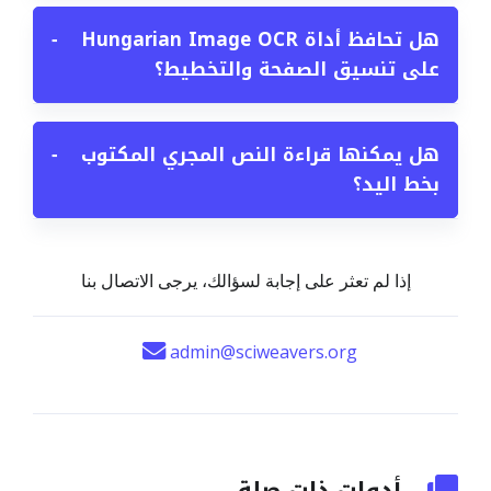
هل تحافظ أداة Hungarian Image OCR
−
على تنسيق الصفحة والتخطيط؟
هل يمكنها قراءة النص المجري المكتوب
−
بخط اليد؟
إذا لم تعثر على إجابة لسؤالك، يرجى الاتصال بنا
admin@sciweavers.org