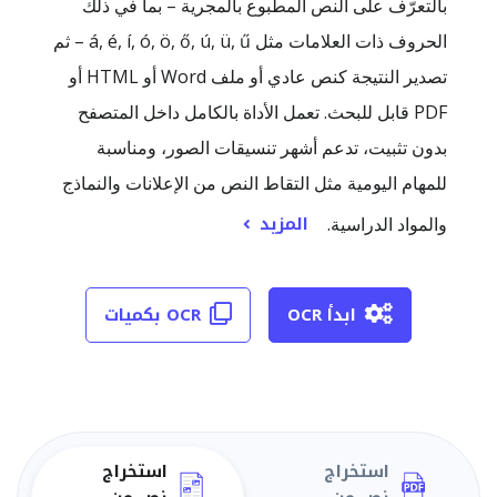
بالتعرّف على النص المطبوع بالمجرية – بما في ذلك
الحروف ذات العلامات مثل á, é, í, ó, ö, ő, ú, ü, ű – ثم
تصدير النتيجة كنص عادي أو ملف Word أو HTML أو
PDF قابل للبحث. تعمل الأداة بالكامل داخل المتصفح
بدون تثبيت، تدعم أشهر تنسيقات الصور، ومناسبة
للمهام اليومية مثل التقاط النص من الإعلانات والنماذج
المزيد
والمواد الدراسية.
ابدأ OCR
OCR بكميات
استخراج
استخراج