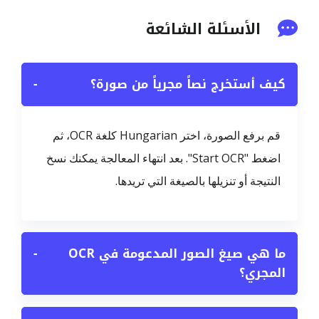
الأسئلة الشائعة
كيف أستخرج نصاً مجرياً من صورة؟
−
قم برفع الصورة، اختر Hungarian كلغة OCR، ثم
اضغط "Start OCR". بعد انتهاء المعالجة يمكنك نسخ
النتيجة أو تنزيلها بالصيغة التي تريدها.
ما هي صيغ الصور المدعومة في OCR
−
المجري؟