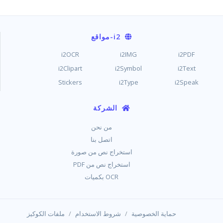
i2
-مواقع
i2OCR
i2IMG
i2PDF
i2Clipart
i2Symbol
i2Text
Stickers
i2Type
i2Speak
الشركة
من نحن
اتصل بنا
استخراج نص من صورة
استخراج نص من PDF
OCR بكميات
/
/
حماية الخصوصية
شروط الاستخدام
ملفات الكوكيز