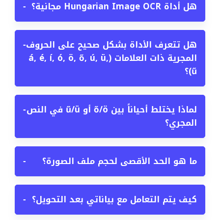
هل أداة Hungarian Image OCR مجانية؟
−
هل تتعرف الأداة بشكل صحيح على الحروف
−
المجرية ذات العلامات (á, é, í, ó, ö, ő, ú, ü,
ű)؟
لماذا يختلط أحياناً بين ő/ö أو ű/ü في النص
−
المجري؟
ما هو الحد الأقصى لحجم ملف الصورة؟
−
كيف يتم التعامل مع بياناتي بعد التحويل؟
−