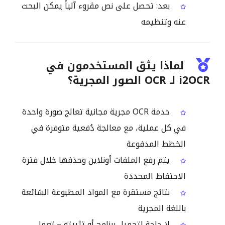
بعد: تحصل على نص مقروء آلياً يمكن البحث
عنه وتنظيمه
لماذا يثق المستخدمون في
i2OCR لـ OCR الصور المجرية؟
خدمة OCR مجرية مجانية تعالج صورة واحدة
في كل عملية، مع معالجة دُفعية متوفرة في
الخطط المدفوعة
يتم رفع الملفات أونلاين وحذفها خلال فترة
الاحتفاظ المحددة
نتائج مستقرة مع المواد المطبوعة الشائعة
باللغة المجرية
لا حاجة لتحميل برنامج أو تثبيته – تعمل