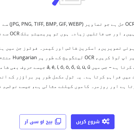
arian Image OCR
ائلیں زیادہ ہوں تو پریمیئم بلک OCR سے فائدہ اٹھا سکتے ہیں۔
H آپ کو اسکین کی ہوئی تصویریں، اسکرین شاٹس اور کیمرہ فوٹوز جن
واضح پرنٹ شدہ ہنگیرین متن کو شناخت کرتا ہے – جس 
 یا سرچ ایبل PDF کی صورت میں فراہم کرتا ہے۔ یہ ٹول مکمل طور پر برا
تا ہے اور روزمرہ کاموں کیلئے مثالی ہے، جیسے نوٹس، ف
شروع کریں
بیچ او سی آر