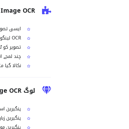
Hungarian Image OCR
ایسی تصویر اپ لوڈ
OCR لینگویج کے طور پر Hungarian سلیکٹ کریں
تصویر کو ٹیکسٹ میں
چند لمحے انتظار کریں جب 
نکالا گیا م
لوگ Hungarian Image OCR کیوں استعمال کرتے ہیں؟
ہنگیرین اسک
ہنگیرین زبان
ہنگیرین موا