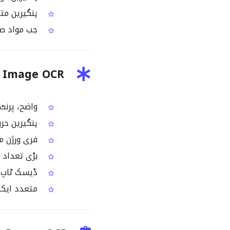
ہنگیرین متن
جب مواد صرف
garian Image OCR
واضح، پرنٹ
ہنگیرین حروف کی
فری ورژن م
بڑی تعداد می
ڈیسک ٹاپ اور
متعدد ایکسپورٹ آپشنز: ML