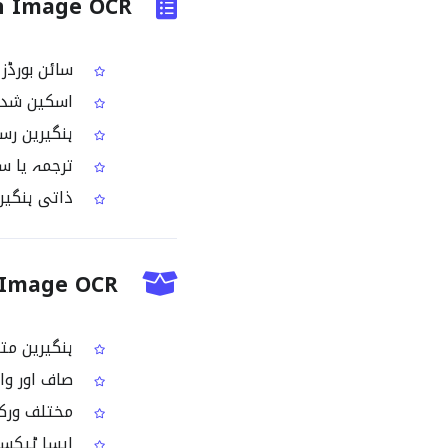
Hungarian Image OCR 
سائن بورڈز 
اسکین شدہ 
ہنگیرین رسید
ترجمہ یا سم
ذاتی ہنگیری
Hungarian Image OCR کے
ہنگیرین متن
صاف اور واض
مختلف ورک فلو کی
ایسا ٹیکسٹ 