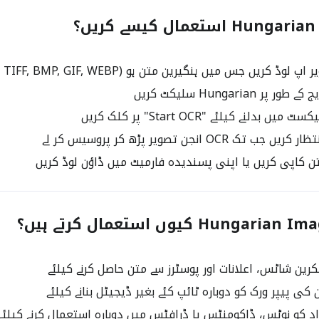
 استعمال کیسے کریں؟
 کریں جس میں ہنگیرین متن ہو (JPG, PNG, TIFF, BMP, GIF, WEBP)
 بدلنے کیلئے "Start OCR" پر کلک کریں
تک OCR انجن تصویر پڑھ کر پروسیس کر لے
تن کاپی کریں یا اپنی پسندیدہ فارمیٹ میں ڈاؤن لوڈ کریں
رین شاٹس، اعلانات اور پوسٹرز سے متن حاصل کرنے کیلئے
 کی پیپر ورک کو دوبارہ ٹائپ کئے بغیر ڈیجیٹل بنانے کیلئے
د کو نوٹس، ڈاکومنٹس یا ڈرافٹس میں دوبارہ استعمال کرنے کیلئے