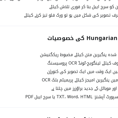
 کو سرچ ایبل بنا کر فوری تلاش کیلئے
 تصویر کی شکل میں ہو تو ورک فلو تیز کرنے کیلئے
Hun کی خصوصیات
 شدہ ہنگیرین متن کیلئے مضبوط ریکگنیشن
لئے لینگویج‑ٹونڈ OCR پروسیسنگ
یں ایک وقت میں ایک تصویر کی کنورژن
ں ہنگیرین امیجز کیلئے پریمیئم بلک OCR
 موبائل کے جدید براؤزرز میں چلتا ہے
TXT، Word، HT یا سرچ ایبل PDF