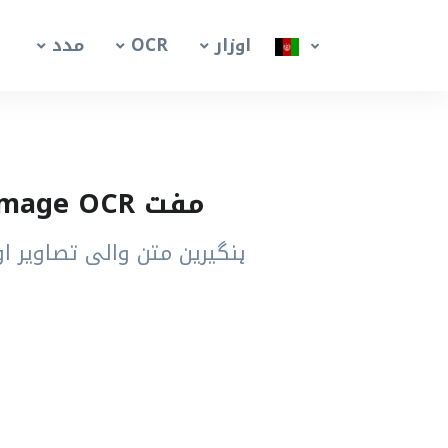
اوزار
OCR
مدد
مفت Hungarian Image OCR ٹول – تصاویر سے ہنگیرین متن نکالیں
ہنگیرین متن والی تصاویر او