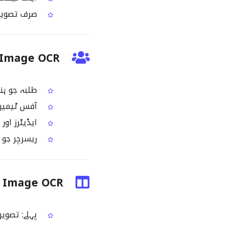
صرف تصویر 
Hungarian Image OCR
طلبہ جو ہنگ
آفس ٹیمیں ج
ایڈیٹرز اور 
ریسرچر جو ا
ungarian Image OCR
پہلے: تصویر