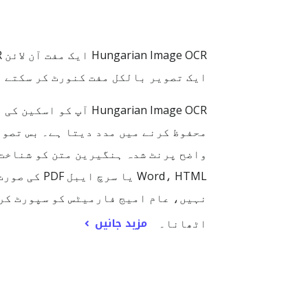
ایک تصویر بالکل مفت کنورٹ کر سکتے ہیں، اور جب ف
ungarian Image OCR
Word، HTML
نہیں، عام امیج فارمیٹس کو سپورٹ کر
مزید جانیں
اٹھانا۔