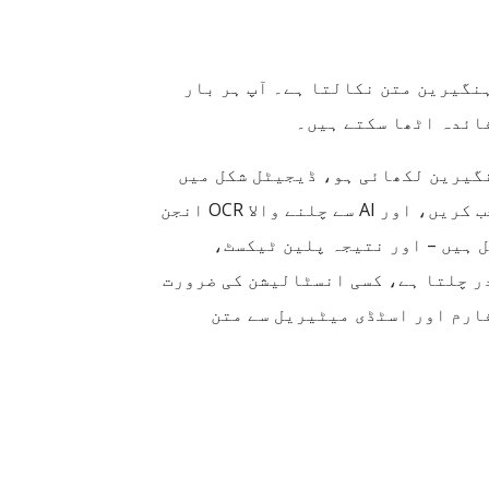
Hung ایک مفت آن لائن OCR حل ہے جو تصاویر (JPG, PNG, TIFF, BMP, GIF, WEBP) سے ہنگیرین متن نکالتا ہے۔ آپ ہر بار
 میں ہنگیرین لکھائی ہو، ڈیجیٹل شکل میں
محفوظ کرنے میں مدد دیتا ہے۔ بس تصویر اپ لوڈ کریں، OCR لینگویج کے طور پر Hungarian منتخب کریں، اور AI سے چلنے والا OCR انجن
میں á, é, í, ó, ö, ő, ú, ü, ű جیسے حروف بھی شامل ہیں – اور نتیجہ پلین ٹیکسٹ،
ؤزر کے اندر چلتا ہے، کسی انسٹالیشن کی ضرورت
ارم اور اسٹڈی میٹیریل سے متن