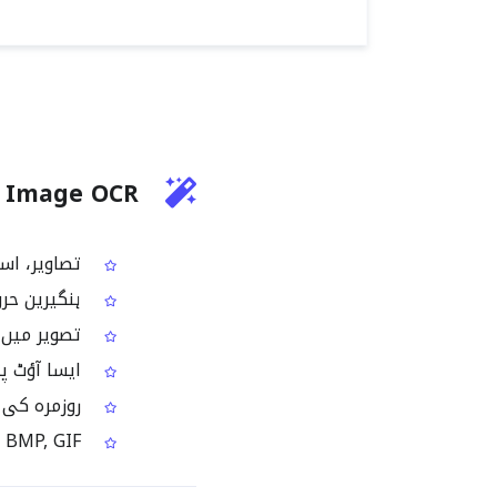
ngarian Image OCR
تصاویر، اسک
ہنگیرین حرو
تصویر میں م
ایسا آؤٹ پٹ
روزمرہ کی ف
JPG, PNG, TIFF, BMP, GIF اور WEBP فارمیٹس کو سپورٹ کرتا ہے