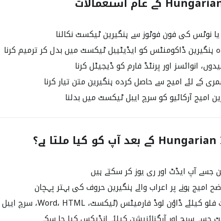
کے عام استعمالات
یا نوٹس کی فون فوٹوز سے ہنگیرین ٹیکسٹ نکالنا
ہنگیرین ڈاکومنٹس کو ایڈیٹیبل ٹیکسٹ میں بدل کر ترمیم کرنا
وں، انوائسز اور پرنٹڈ فارم کو ڈیجیٹل کرنا
ری کے لئے امیج سے حاصل کردہ ہنگیرین متن تیار کرنا
ن امیج آرکائیو کو سرچ ایبل ٹیکسٹ میں بدلنا
 بعد آپ کو کیا ملتا ہے؟
 جسے آپ ایڈٹ اور ری یوز کر سکتے ہیں
ح امیج ہونے پر اعراب والے ہنگیرین حروف کی بہتر پہچان
لئے ڈاؤن لوڈ فارمیٹس (ٹیکسٹ، Word، HTML، سرچ ایبل PDF)
جسے سرچ اور آرگنائزیشن کیلئے انڈیکس کیا جا سکے