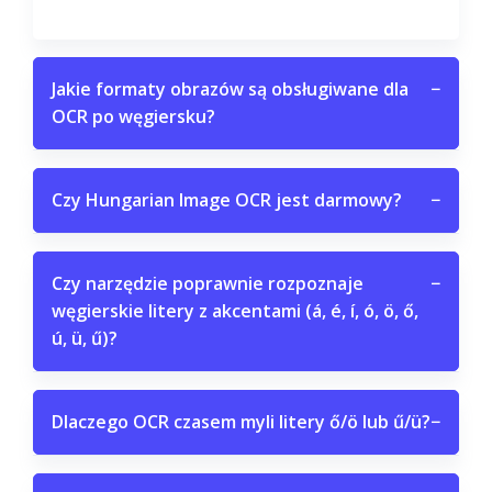
Jakie formaty obrazów są obsługiwane dla
−
OCR po węgiersku?
Czy Hungarian Image OCR jest darmowy?
−
Czy narzędzie poprawnie rozpoznaje
−
węgierskie litery z akcentami (á, é, í, ó, ö, ő,
ú, ü, ű)?
Dlaczego OCR czasem myli litery ő/ö lub ű/ü?
−