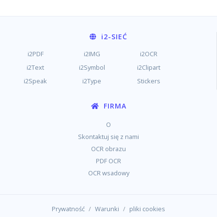
i2
-SIEĆ
i2PDF
i2IMG
i2OCR
i2Text
i2Symbol
i2Clipart
i2Speak
i2Type
Stickers
FIRMA
O
Skontaktuj się z nami
OCR obrazu
PDF OCR
OCR wsadowy
/
/
Prywatność
Warunki
pliki cookies