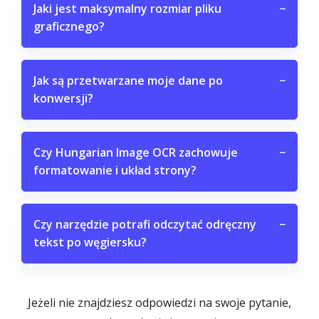
Jaki jest maksymalny rozmiar pliku
−
graficznego?
Jak są przetwarzane moje dane po
−
konwersji?
Czy Hungarian Image OCR zachowuje
−
formatowanie i układ strony?
Czy narzędzie potrafi odczytać odręczny
−
tekst po węgiersku?
Jeżeli nie znajdziesz odpowiedzi na swoje pytanie,