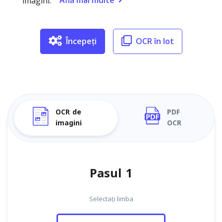
Află mai multe
imagini.
Începeți
OCR în lot
OCR de
PDF
imagini
OCR
Pasul 1
Selectați limba