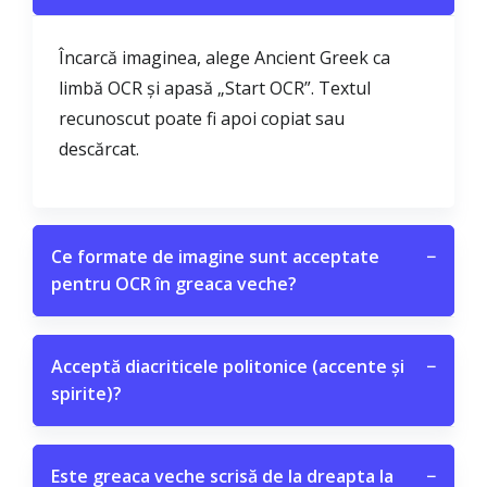
Încarcă imaginea, alege Ancient Greek ca
limbă OCR și apasă „Start OCR”. Textul
recunoscut poate fi apoi copiat sau
descărcat.
Ce formate de imagine sunt acceptate
−
pentru OCR în greaca veche?
Acceptă diacriticele politonice (accente și
−
spirite)?
Este greaca veche scrisă de la dreapta la
−