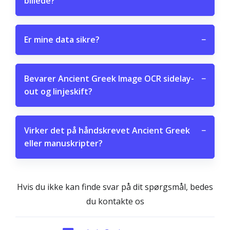
billede?
Er mine data sikre?
−
Bevarer Ancient Greek Image OCR sidelay­
−
out og linjeskift?
Virker det på håndskrevet Ancient Greek
−
eller manuskripter?
Hvis du ikke kan finde svar på dit spørgsmål, bedes
du kontakte os