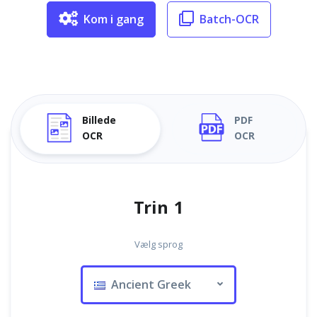
Kom i gang
Batch-OCR
Billede
PDF
OCR
OCR
Trin 1
Vælg sprog
Ancient Greek