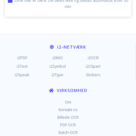
Dine filer er sikre. De deles ikke og slettes automatisk efter 30
min
i2
-NETVÆRK
i2PDF
i2IMG
i2OCR
i2Text
i2Symbol
i2Clipart
i2Speak
i2Type
Stickers
VIRKSOMHED
Om
Kontakt os
Billede OCR
PDF OCR
Batch-OCR