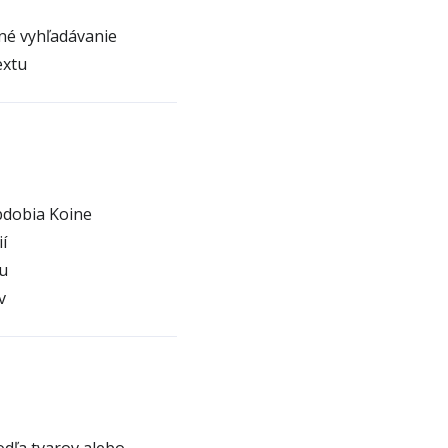
né vyhľadávanie
extu
bdobia Koine
í
u
v