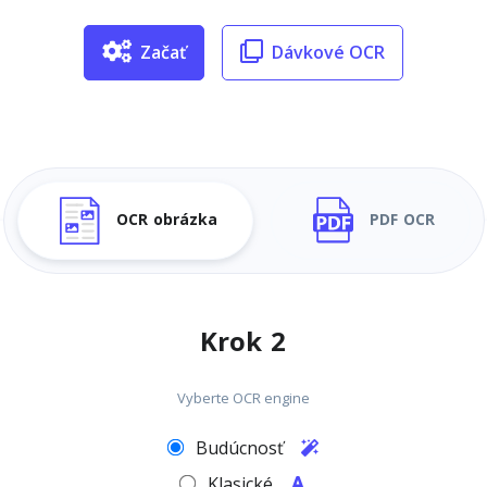
Začať
Dávkové OCR
OCR obrázka
PDF OCR
Krok 2
Vyberte OCR engine
Budúcnosť
Klasické