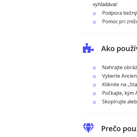
vyhľadávať
Podpora bežnýc
Pomoc pri zniž
Ako použí
Nahrajte obrázo
Vyberte Ancien
Kliknite na „St
Počkajte, kým 
Skopírujte aleb
Prečo pou