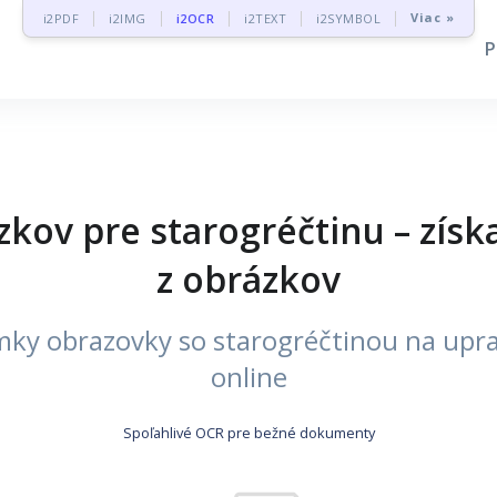
Viac »
i2PDF
i2IMG
i2OCR
i2TEXT
i2SYMBOL
kov pre starogréčtinu – získa
z obrázkov
mky obrazovky so starogréčtinou na uprav
online
Spoľahlivé OCR pre bežné dokumenty