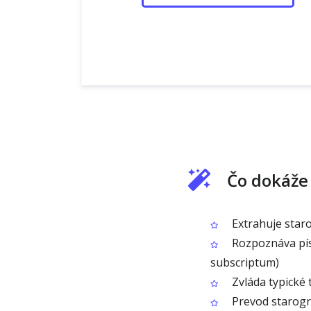
Čo dokáže
Extrahuje staro
Rozpoznáva písm
subscriptum)
Zvláda typické 
Prevod starogré