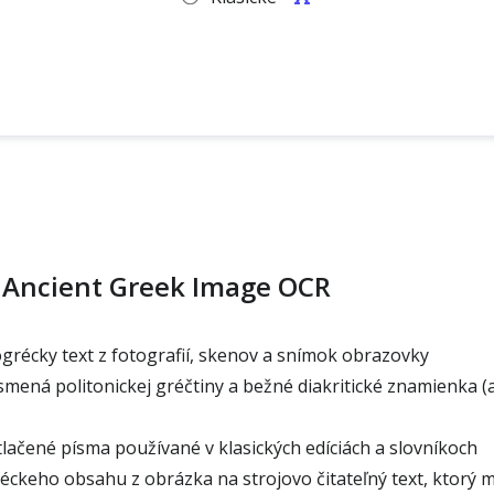
 Ancient Greek Image OCR
grécky text z fotografií, skenov a snímok obrazovky
ená politonickej gréčtiny a bežné diakritické znamienka (a
tlačené písma používané v klasických edíciách a slovníkoch
ckeho obsahu z obrázka na strojovo čitateľný text, ktorý 