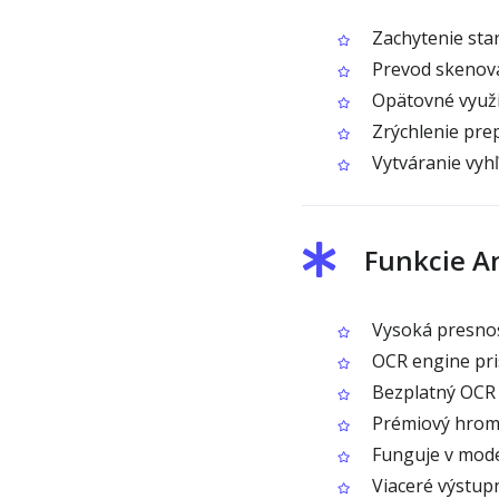
Zachytenie star
Prevod skenovan
Opätovné využi
Zrýchlenie prep
Vytváranie vyhľ
Funkcie A
Vysoká presnos
OCR engine pris
Bezplatný OCR 
Prémiový hroma
Funguje v moder
Viaceré výstup