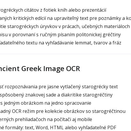
ogréckych citátov z fotiek kníh alebo prezentácií
ých kritických edícií na upraviteľný text pre poznámky a 
tie starogréckych úryvkov v prácach, učebných materiáloch
isu v porovnaní s ručným písaním politonickej gréčtiny
adateľného textu na vyhľadávanie lemmat, tvarov a fráz
ncient Greek Image OCR
ť rozpoznávania pre jasne vytlačený starogrécky text
pôsobený znakovej sade a diakritike starogréčtiny
s jedným obrázkom na jedno spracovanie
dný OCR režim pre kolekcie obrázkov so starogréčtinou
ných prehliadačoch na počítači aj mobile
né formáty: text, Word, HTML alebo vyhľadateľné PDF