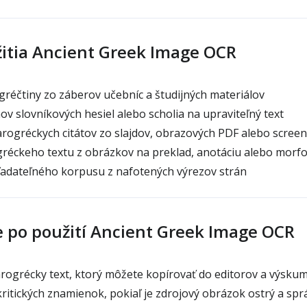
itia Ancient Greek Image OCR
gréčtiny zo záberov učebníc a študijných materiálov
v slovníkových hesiel alebo scholia na upraviteľný text
tarogréckych citátov zo slajdov, obrazových PDF alebo scree
réckeho textu z obrázkov na preklad, anotáciu alebo morfo
adateľného korpusu z nafotených výrezov strán
e po použití Ancient Greek Image OCR
rogrécky text, ktorý môžete kopírovať do editorov a výsku
ritických znamienok, pokiaľ je zdrojový obrázok ostrý a sp