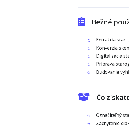
Bežné použ
Extrakcia staro
Konverzia skeno
Digitalizácia s
Príprava starog
Budovanie vyhľ
Čo získat
Označiteľný sta
Zachytenie diak