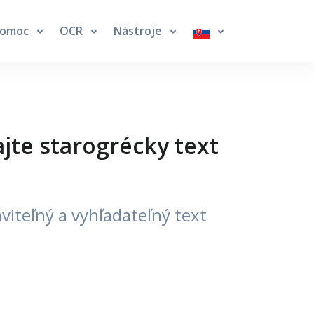
Pomoc
OCR
Nástroje
jte starogrécky text
iteľný a vyhľadateľný text