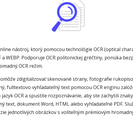
line nástroj, ktorý pomocou technológie OCR (optical chara
IF a WEBP. Podporuje OCR politonickej gréčtiny, ponúka bez
hromadný OCR režim.
omôže zdigitalizovať skenované strany, fotografie rukopis
ľný, fulltextovo vyhľadateľný text pomocou OCR enginu založ
jazyk OCR a spustite rozpoznávanie, aby ste zachytili znaky p
ý text, dokument Word, HTML alebo vyhľadateľné PDF. Služb
erzie jednotlivých obrázkov s voliteľným prémiovým hromad