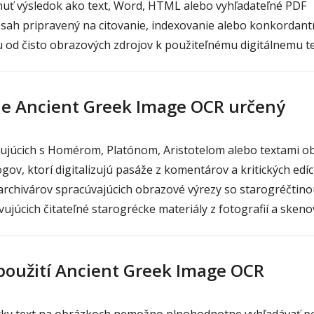
uť výsledok ako text, Word, HTML alebo vyhľadateľné PDF
sah pripravený na citovanie, indexovanie alebo konkordant
u od čisto obrazových zdrojov k použiteľnému digitálnemu t
je Ancient Greek Image OCR určený
ujúcich s Homérom, Platónom, Aristotelom alebo textami o
ógov, ktorí digitalizujú pasáže z komentárov a kritických edíci
rchivárov spracúvajúcich obrazové výrezy so starogréčtino
vujúcich čitateľné starogrécke materiály z fotografií a skeno
 použití Ancient Greek Image OCR