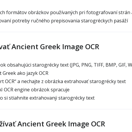
h formátov obrázkov používaných pri fotografovaní strán 
ovaní potreby ručného prepisovania starogréckych pasáží
vať Ancient Greek Image OCR
k obsahujúci starogrécky text (JPG, PNG, TIFF, BMP, GIF, 
t Greek ako jazyk OCR
art OCR“ a nechajte z obrázka extrahovať starogrécky text
AI OCR engine obrázok spracuje
o si stiahnite extrahovaný starogrécky text
žívať Ancient Greek Image OCR