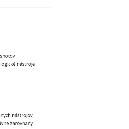
nshotov
logické nástroje
mných nástrojov
rávne zarovnaný