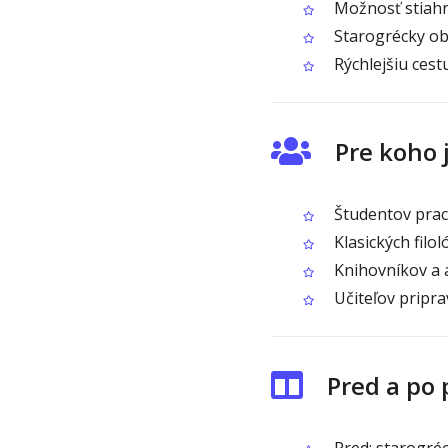
Možnosť stiahn
Starogrécky ob
Rýchlejšiu cest
Pre koho 
Študentov prac
Klasických filol
Knihovníkov a a
Učiteľov pripra
Pred a po