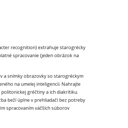
cter recognition) extrahuje starogrécky
platné spracovanie (jeden obrázok na
ov a snímky obrazovky so starogréckym
eného na umelej inteligencii. Nahrajte
olitonickej gréčtiny a ich diakritiku.
a beží úplne v prehliadači bez potreby
ným spracovaním väčších súborov