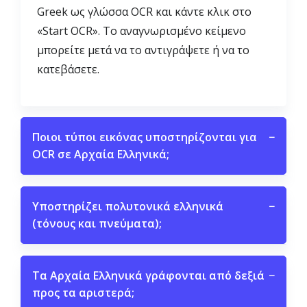
Greek ως γλώσσα OCR και κάντε κλικ στο
«Start OCR». Το αναγνωρισμένο κείμενο
μπορείτε μετά να το αντιγράψετε ή να το
κατεβάσετε.
Ποιοι τύποι εικόνας υποστηρίζονται για
−
OCR σε Αρχαία Ελληνικά;
Υποστηρίζει πολυτονικά ελληνικά
−
(τόνους και πνεύματα);
Τα Αρχαία Ελληνικά γράφονται από δεξιά
−
προς τα αριστερά;