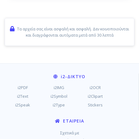
Τα αρχεία σας είναι ασφαλή και ασφαλή. Δεν κοινοποιούνται
και διαγράφονται αυτόματα μετά από 30 λεπτά
i2
-ΔΊΚΤΥΟ
i2PDF
i2IMG
i2OCR
i2Text
i2Symbol
i2Clipart
i2Speak
i2Type
Stickers
ΕΤΑΙΡΕΊΑ
Σχετικά με