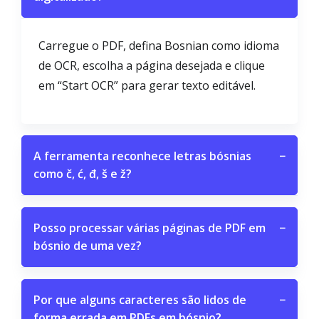
Carregue o PDF, defina Bosnian como idioma
de OCR, escolha a página desejada e clique
em “Start OCR” para gerar texto editável.
A ferramenta reconhece letras bósnias
−
como č, ć, đ, š e ž?
Posso processar várias páginas de PDF em
−
bósnio de uma vez?
Por que alguns caracteres são lidos de
−
forma errada em PDFs em bósnio?