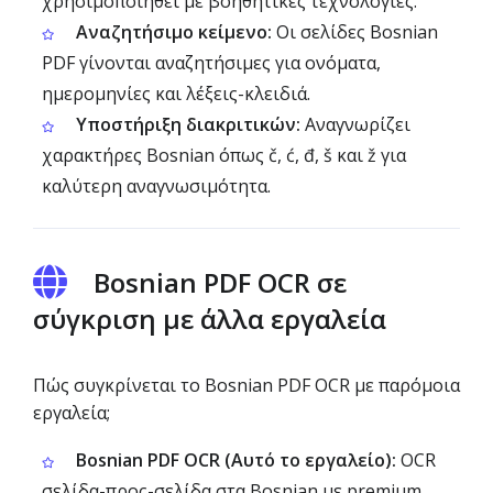
χρησιμοποιηθεί με βοηθητικές τεχνολογίες.
Αναζητήσιμο κείμενο:
Οι σελίδες Bosnian
PDF γίνονται αναζητήσιμες για ονόματα,
ημερομηνίες και λέξεις-κλειδιά.
Υποστήριξη διακριτικών:
Αναγνωρίζει
χαρακτήρες Bosnian όπως č, ć, đ, š και ž για
καλύτερη αναγνωσιμότητα.
Bosnian PDF OCR σε
σύγκριση με άλλα εργαλεία
Πώς συγκρίνεται το Bosnian PDF OCR με παρόμοια
εργαλεία;
Bosnian PDF OCR (Αυτό το εργαλείο):
OCR
σελίδα-προς-σελίδα στα Bosnian με premium