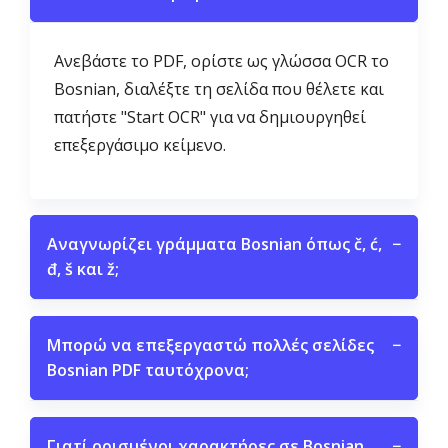
Ανεβάστε το PDF, ορίστε ως γλώσσα OCR το
Bosnian, διαλέξτε τη σελίδα που θέλετε και
πατήστε "Start OCR" για να δημιουργηθεί
επεξεργάσιμο κείμενο.
Αναγνωρίζει γράμματα Bosnian όπως č, ć,
−
đ, š και ž;
Μπορώ να επεξεργαστώ πολλές σελίδες
−
Bosnian PDF ταυτόχρονα;
Γιατί ορισμένοι χαρακτήρες σε Bosnian
−