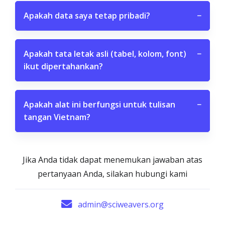
Apakah data saya tetap pribadi?
−
Apakah tata letak asli (tabel, kolom, font)
−
ikut dipertahankan?
Apakah alat ini berfungsi untuk tulisan
−
tangan Vietnam?
Jika Anda tidak dapat menemukan jawaban atas
pertanyaan Anda, silakan hubungi kami
admin@sciweavers.org