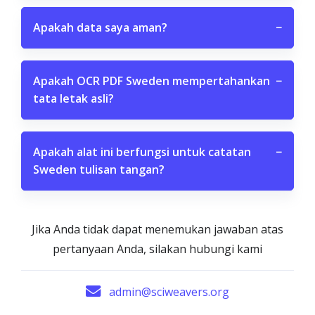
Apakah data saya aman?
−
Apakah OCR PDF Sweden mempertahankan
−
tata letak asli?
Apakah alat ini berfungsi untuk catatan
−
Sweden tulisan tangan?
Jika Anda tidak dapat menemukan jawaban atas
pertanyaan Anda, silakan hubungi kami
admin@sciweavers.org