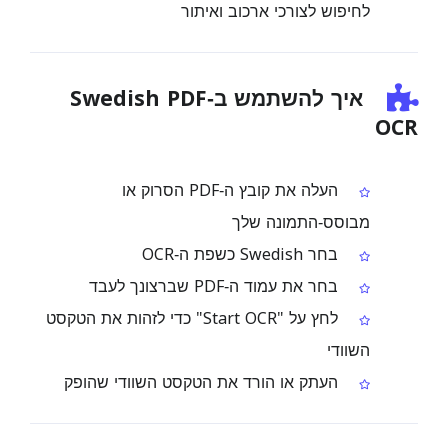
לחיפוש לצורכי ארכוב ואיתור
איך להשתמש ב‑Swedish PDF
OCR
העלה את קובץ ה‑PDF הסרוק או
מבוסס‑התמונה שלך
בחר Swedish כשפת ה‑OCR
בחר את עמוד ה‑PDF שברצונך לעבד
לחץ על "Start OCR" כדי לזהות את הטקסט
השוודי
העתק או הורד את הטקסט השוודי שהופק