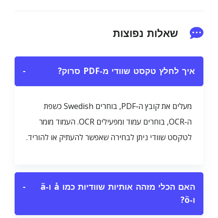
שאלות נפוצות
איך לחלץ טקסט שוודי מ‑PDF סרוק?
−
מעלים את קובץ ה‑PDF, בוחרים Swedish כשפת
ה‑OCR, בוחרים עמוד ומפעילים OCR. העמוד מומר
לטקסט שוודי ניתן לבחירה שאפשר להעתיק או להוריד.
האם הכלי מזהה אותיות שוודיות כמו å ו‑ä
−
ו‑ö?