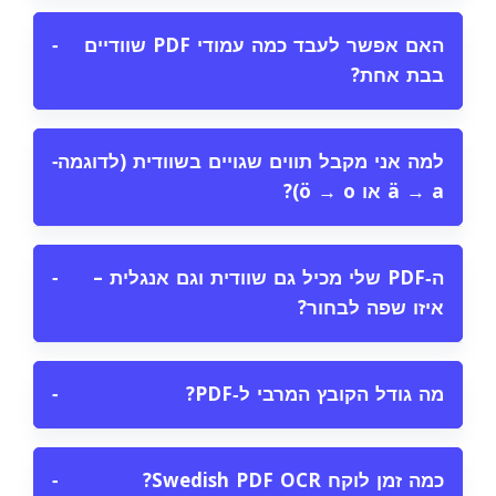
האם אפשר לעבד כמה עמודי PDF שוודיים
−
בבת אחת?
למה אני מקבל תווים שגויים בשוודית (לדוגמה
−
ä → a או ö → o)?
ה‑PDF שלי מכיל גם שוודית וגם אנגלית –
−
איזו שפה לבחור?
מה גודל הקובץ המרבי ל‑PDF?
−
כמה זמן לוקח Swedish PDF OCR?
−