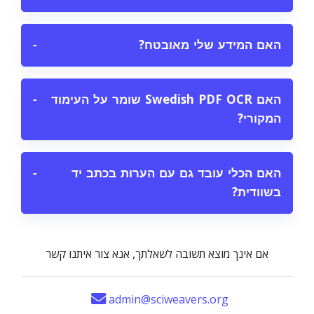
האם המידע שלי מאובטח?
−
האם Swedish PDF OCR שומר על העימוד
−
המקורי?
האם הכלי עובד גם עם הערות בכתב יד
−
בשוודית?
אם אינך מוצא תשובה לשאלתך, אנא צור איתנו קשר
admin@sciweavers.org