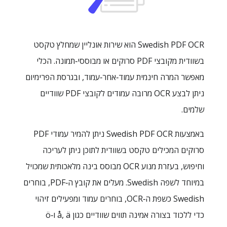
Swedish PDF OCR הוא שירות אונליין שמחלץ טקסט
בשוודית מקובצי PDF סרוקים או מבוססי‑תמונה. הכלי
מאפשר המרה חינמית עמוד‑אחר‑עמוד, ובגרסת הפרימיום
ניתן לבצע OCR מרובה עמודים לקובצי PDF שוודיים
שלמים.
באמצעות Swedish PDF OCR ניתן להמיר עמודי PDF
סרוקים המכילים טקסט בשוודית לתוכן ניתן לעריכה
וחיפוש, בעזרת מנוע OCR מבוסס בינה מלאכותית שמכויל
במיוחד לשפה Swedish. מעלים את קובץ ה‑PDF, בוחרים
Swedish כשפת ה‑OCR, בוחרים עמוד ומפעילים זיהוי
כדי ללכוד בצורה אמינה תווים שוודיים כגון å, ä ו‑ö