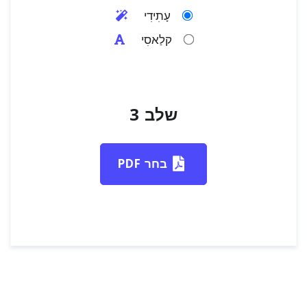
עָתִידִי
קלַאסִי
שלב 3
בחר PDF