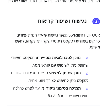
מ‑PDF, מחלץ טקסט שוודי מ‑PDF או OCR PDF שוודי אונליין.
נגישות ושיפור קריאות
Swedish PDF OCR משפר נגישות על‑ידי המרת עמודים
סרוקים בשוודית לטקסט דיגיטלי שקל יותר לקרוא, לחפש
ולשתף.
מוכן לטכנולוגיות מסייעות:
הטקסט השוודי
שהופק ניתן לשימוש עם קוראי מסך.
תוכן שניתן למצוא:
הפיכת סריקות בשוודית
לטקסט ניתן לחיפוש לצורך ניווט מהיר.
תמיכה בסימני ניקוד:
מיועד לפרש כהלכה
תווים שוודיים כמו å, ‏ä ו‑ö.