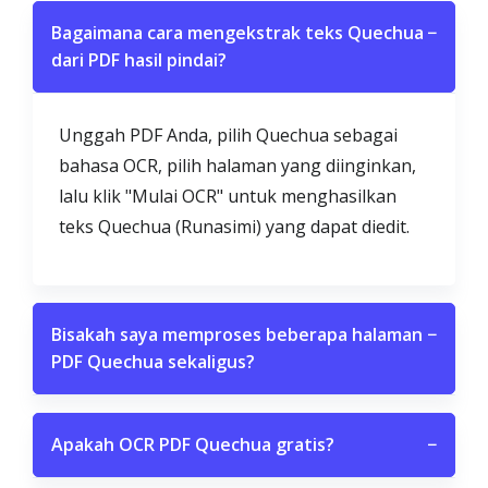
Bagaimana cara mengekstrak teks Quechua
−
dari PDF hasil pindai?
Unggah PDF Anda, pilih Quechua sebagai
bahasa OCR, pilih halaman yang diinginkan,
lalu klik "Mulai OCR" untuk menghasilkan
teks Quechua (Runasimi) yang dapat diedit.
Bisakah saya memproses beberapa halaman
−
PDF Quechua sekaligus?
Apakah OCR PDF Quechua gratis?
−