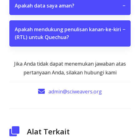
Apakah data saya aman?
−
Apakah mendukung penulisan kanan-ke-kiri
−
(RTL) untuk Quechua?
Jika Anda tidak dapat menemukan jawaban atas
pertanyaan Anda, silakan hubungi kami
admin@sciweavers.org
Alat Terkait