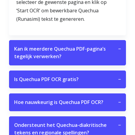
selecteer de gewenste pagina en klik op
‘Start OCR’ om bewerkbare Quechua
(Runasimi) tekst te genereren.
Kan ik meerdere Quechua PDF-pagina’s
−
tegelijk verwerken?
Is Quechua PDF OCR gratis?
−
Hoe nauwkeurig is Quechua PDF OCR?
−
Ondersteunt het Quechua-diakritische
−
tekens en regionale spellingen?