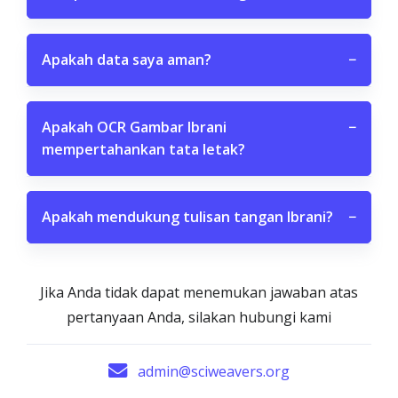
Apakah data saya aman?
−
Apakah OCR Gambar Ibrani
−
mempertahankan tata letak?
Apakah mendukung tulisan tangan Ibrani?
−
Jika Anda tidak dapat menemukan jawaban atas
pertanyaan Anda, silakan hubungi kami
admin@sciweavers.org