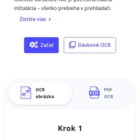
inštalácia – všetko prebieha v prehliadači.
Zistite viac
Začať
Dávkové OCR
OCR
PDF
obrázka
OCR
Krok 1