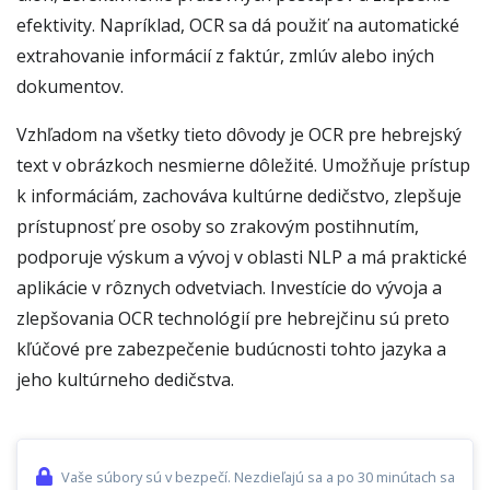
efektivity. Napríklad, OCR sa dá použiť na automatické
extrahovanie informácií z faktúr, zmlúv alebo iných
dokumentov.
Vzhľadom na všetky tieto dôvody je OCR pre hebrejský
text v obrázkoch nesmierne dôležité. Umožňuje prístup
k informáciám, zachováva kultúrne dedičstvo, zlepšuje
prístupnosť pre osoby so zrakovým postihnutím,
podporuje výskum a vývoj v oblasti NLP a má praktické
aplikácie v rôznych odvetviach. Investície do vývoja a
zlepšovania OCR technológií pre hebrejčinu sú preto
kľúčové pre zabezpečenie budúcnosti tohto jazyka a
jeho kultúrneho dedičstva.
Vaše súbory sú v bezpečí. Nezdieľajú sa a po 30 minútach sa