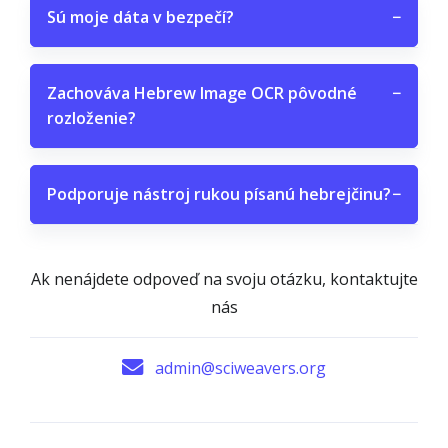
Sú moje dáta v bezpečí?
−
Zachováva Hebrew Image OCR pôvodné
−
rozloženie?
Podporuje nástroj rukou písanú hebrejčinu?
−
Ak nenájdete odpoveď na svoju otázku, kontaktujte
nás
admin@sciweavers.org