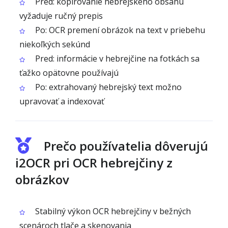
Pred: kopírovanie hebrejského obsahu
vyžaduje ručný prepis
Po: OCR premení obrázok na text v priebehu
niekoľkých sekúnd
Pred: informácie v hebrejčine na fotkách sa
ťažko opätovne používajú
Po: extrahovaný hebrejský text možno
upravovať a indexovať
Prečo používatelia dôverujú
i2OCR pri OCR hebrejčiny z
obrázkov
Stabilný výkon OCR hebrejčiny v bežných
scenároch tlače a skenovania