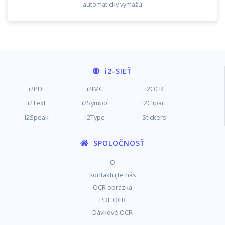
automaticky vymažú
i2
-SIEŤ
i2PDF
i2IMG
i2OCR
i2Text
i2Symbol
i2Clipart
i2Speak
i2Type
Stickers
SPOLOČNOSŤ
O
Kontaktujte nás
OCR obrázka
PDF OCR
Dávkové OCR