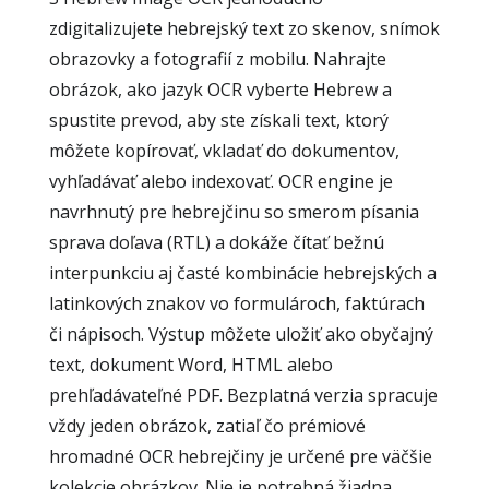
zdigitalizujete hebrejský text zo skenov, snímok
obrazovky a fotografií z mobilu. Nahrajte
obrázok, ako jazyk OCR vyberte Hebrew a
spustite prevod, aby ste získali text, ktorý
môžete kopírovať, vkladať do dokumentov,
vyhľadávať alebo indexovať. OCR engine je
navrhnutý pre hebrejčinu so smerom písania
sprava doľava (RTL) a dokáže čítať bežnú
interpunkciu aj časté kombinácie hebrejských a
latinkových znakov vo formulároch, faktúrach
či nápisoch. Výstup môžete uložiť ako obyčajný
text, dokument Word, HTML alebo
prehľadávateľné PDF. Bezplatná verzia spracuje
vždy jeden obrázok, zatiaľ čo prémiové
hromadné OCR hebrejčiny je určené pre väčšie
kolekcie obrázkov. Nie je potrebná žiadna