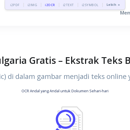
Lebih »
i2PDF
i2IMG
i2OCR
i2TEXT
i2SYMBOL
Mem
garia Gratis – Ekstrak Teks 
lic) di dalam gambar menjadi teks online y
OCR Andal yang Andal untuk Dokumen Sehari-hari