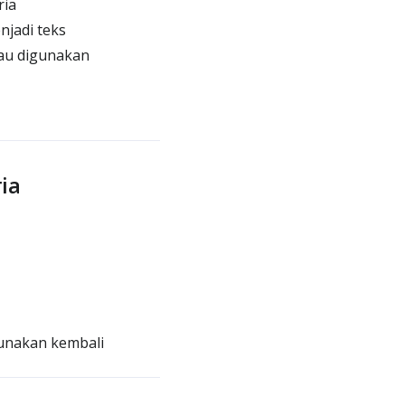
ria
jadi teks
tau digunakan
ia
gunakan kembali