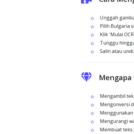
Unggah gambar 
Pilih Bulgaria
Klik 'Mulai OC
Tunggu hingga
Salin atau undu
Mengapa 
Mengambil teks 
Mengonversi do
Menggunakan ke
Mengurangi wak
Membuat teks ya