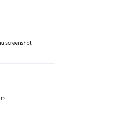
au screenshot
ste