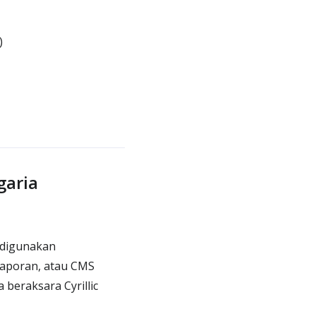
)
aria
 digunakan
laporan, atau CMS
beraksara Cyrillic