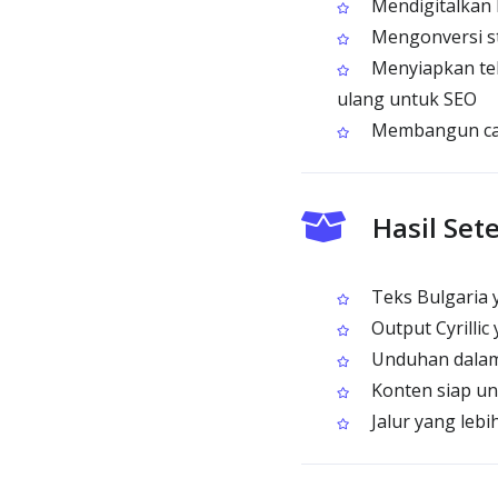
Mendigitalkan 
Mengonversi st
Menyiapkan tek
ulang untuk SEO
Membangun catat
Hasil Se
Teks Bulgaria y
Output Cyrillic
Unduhan dalam 
Konten siap unt
Jalur yang lebi