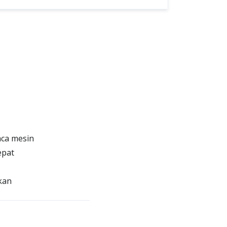
aca mesin
epat
kan