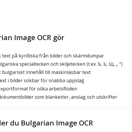
rian Image OCR gör
 text på kyrilliska från bilder och skärmdumpar
ariska specialtecken och skiljetecken (t.ex. Ъ, Ь, Щ, „ “)
bulgariskt innehåll till maskinläsbar text
ext i bilder sökbar för snabba uppslag
exportformat för olika arbetsflöden
dokumentbilder som blanketter, anslag och utskrifter
er du Bulgarian Image OCR