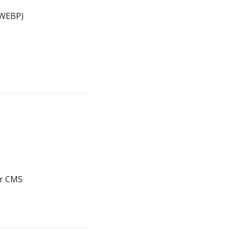
 WEBP)
er CMS