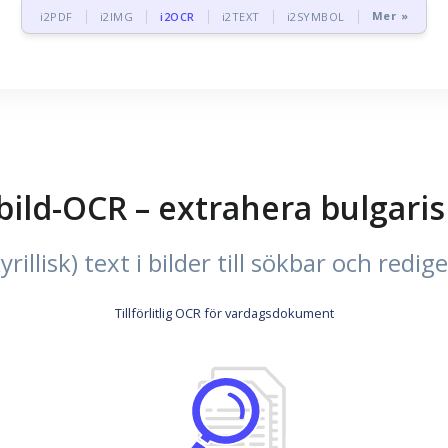
Mer »
i2PDF
i2IMG
i2OCR
i2TEXT
i2SYMBOL
bild-OCR – extrahera bulgaris
rillisk) text i bilder till sökbar och redi
Tillförlitlig OCR för vardagsdokument