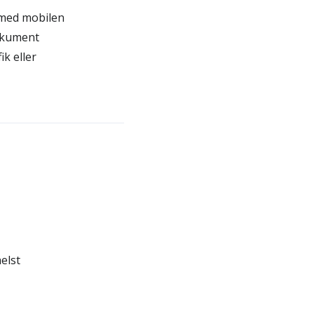
 med mobilen
okument
k eller
elst