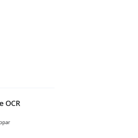
ge OCR
appar