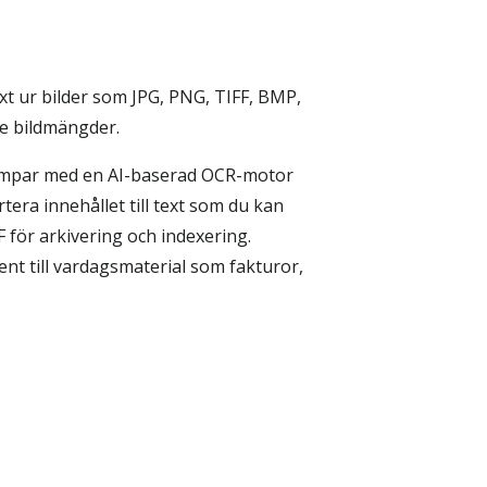
ext ur bilder som JPG, PNG, TIFF, BMP,
re bildmängder.
mdumpar med en AI-baserad OCR-motor
era innehållet till text som du kan
 för arkivering och indexering.
nt till vardagsmaterial som fakturor,