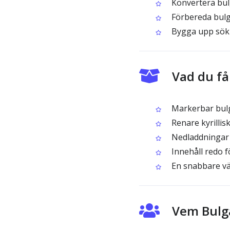
Konvertera bulga
Förbereda bulga
Bygga upp sökb
Vad du få
Markerbar bulga
Renare kyrillis
Nedladdningar 
Innehåll redo f
En snabbare väg
Vem Bulga