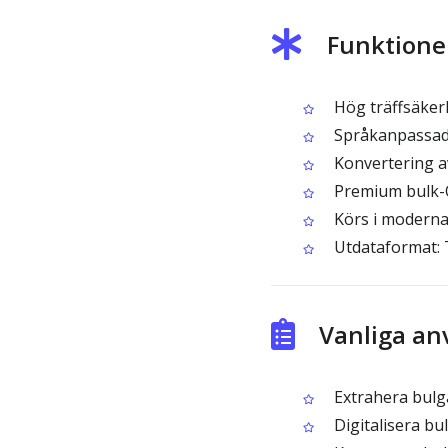
Funktione
Hög träffsäkerhe
Språkanpassad 
Konvertering av
Premium bulk-OC
Körs i moderna
Utdataformat: 
Vanliga an
Extrahera bulga
Digitalisera bu