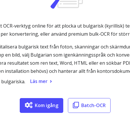
 OCR-verktyg online för att plocka ut bulgarisk (kyrillisk) t
d per konvertering, eller använd premium bulk-OCR för stör
italisera bulgarisk text från foton, skanningar och skär
pp en bild, välj Bulgarian som igenkänningsspråk och konvert
era resultatet som ren text, Word, HTML eller en sökbar PDF
en installation behövs) och hanterar allt från kontorsdokume
Läs mer
 bulgariska.
Kom igång
Batch-OCR