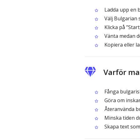
Ladda upp en bi
Välj Bulgarian
Klicka på ”Start
Vänta medan de
Kopiera eller l
Varför ma
Fånga bulgarisk 
Göra om inskann
Återanvända bu
Minska tiden du 
Skapa text som 