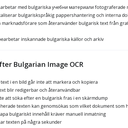
arbetar med bulgariska учебни материали fotograferade
aliserar bulgariskspråkig pappershantering och interna d
marknadsförare som återanvänder bulgarisk text från grafi
earbetar inskannade bulgariska källor och arkiv
efter Bulgarian Image OCR
text i en bild går inte att markera och kopiera
 text blir redigerbar och återanvändbar
nte att söka efter en bulgarisk fras i en skärmdump
raherade texten kan genomsökas som vilket dokument som h
kapa bulgariskt innehåll kräver manuell inmatning
gar texten på några sekunder