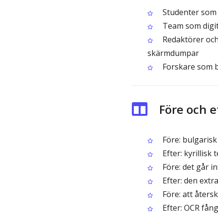
Studenter som 
Team som digit
Redaktörer och 
skärmdumpar
Forskare som b
Före och 
Före: bulgarisk 
Efter: kyrillisk
Före: det går i
Efter: den ext
Före: att åters
Efter: OCR fån