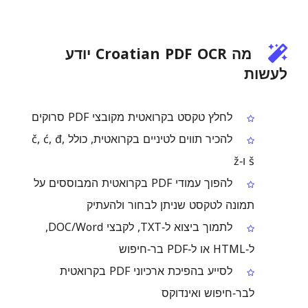
מה Croatian PDF OCR יודע
לעשות
לחלץ טקסט בקרואטית מקובצי PDF סרוקים
להכיר תווים לטיניים בקרואטית, כולל č, ć, đ,
š ו‑ž
להפוך עמודי PDF בקרואטית המבוססים על
תמונה לטקסט שניתן לבחור ולהעתיק
לתמוך ביצוא ל‑TXT, לקבצי DOC/Word,
ל‑HTML או ל‑PDF בר‑חיפוש
לסייע בהפיכת ארכיוני PDF בקרואטית
לבר‑חיפוש ואינדוקס