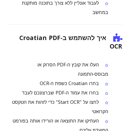
לעבוד אונליין ללא צורך בתוכנה מותקנת
במחשב
איך להשתמש ב‑Croatian PDF
OCR
העלו את קובץ ה‑PDF הסרוק או
מבוסס‑התמונה
בחרו Croatian כשפת ה‑OCR
בחרו את עמוד ה‑PDF שברצונכם לעבד
לחצו על "Start OCR" כדי לזהות את הטקסט
הקרואטי
העתיקו את התוצאה או הורידו אותה בפורמט
המועדף עליכם