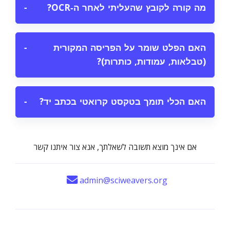
מה קורה לקובץ שהעליתי לאחר ה‑OCR?
−
האם הפלט שומר על הפריסה המקורית
−
(טבלאות, עמודות, כותרות)?
האם הכלי תומך בטקסט קרואטי בכתב יד?
−
אם אינך מוצא תשובה לשאלתך, אנא צור איתנו קשר
admin@sciweavers.org