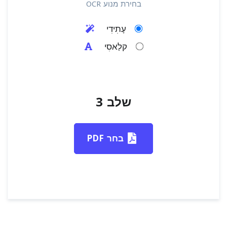
בחירת מנוע OCR
עָתִידִי
קלַאסִי
שלב 3
בחר PDF