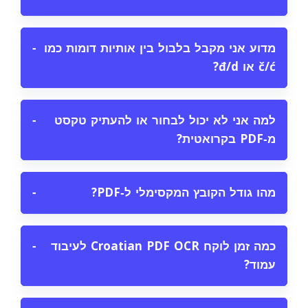
מדוע אני מקבל בלבול בין אותיות דומות כמו
−
č/ć או đ/d?
למה אני לא יכול לבחור או להעתיק טקסט
−
מ‑PDF בקרואטית?
מהו גודל הקובץ המקסימלי ל‑PDF?
−
כמה זמן לוקח Croatian PDF OCR לעיבוד
−
עמוד?