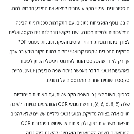
היסטוריונים ואנשי מקצוע אחרים למצוא את המידע הדרוש להם.
היבט נוסף הוא ניתוח נתונים. עם התקדמות טכנולוגיות הבינה
המלאכותית ולמידת מכונה, ישנו ביקוש גובר לנתונים טקסטואליים
לצורך ניתוח מגמות, זיהוי דפוסים והפקת תובנות. מסמכי PDF
סרוקים המכילים טקסט קרואטי יכולים להוות מקור מידע רב ערך,
אך רק לאחר שהטקסט הומר לפורמט דיגיטלי הניתן לעיבוד
באמצעות OCR. הדבר מאפשר ניתוח שפה טבעית (NLP), כריית
טקסט ויישומים אחרים המבוססים על נתונים.
לבסוף, חשוב לציין כי השפה הקרואטית, עם האותיות הייחודיות
שלה (č, ć, đ, š, ž), דורשת מנועי OCR המותאמים במיוחד לעיבוד
תווים אלה בצורה מדויקת. מנועי OCR כלליים עשויים שלא להניב
תוצאות משביעות רצון, ולכן פיתוח או שימוש בפתרונות OCR
המותאמים לשפה הקרואטית הוא חיוני להשגת דיוק גבוה.