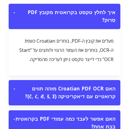
איך לחלץ טקסט בקרואטית מקובץ PDF
−
סרוק?
מעלים את קובץ ה‑PDF, בוחרים Croatian כשפת
ה‑OCR, בוחרים את העמוד הרצוי ולוחצים על "Start
OCR" כדי לייצר טקסט ניתן לעריכה מהסריקה.
האם Croatian PDF OCR מזהה תווים
−
קרואטיים עם דיאקריטיקה (č, ć, đ, š, ž)?
האם אפשר לעבד כמה עמודי PDF בקרואטית
−
בבת אחת?