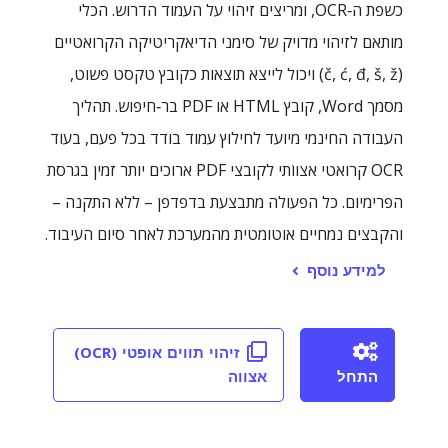
כשפת ה‑OCR, ומריצים זיהוי על העמוד הדרוש. הכלי
מותאם לזיהוי מדויק של סימני הדיאקריטיקה הקרואטיים
(č, ć, đ, š, ž) ויכול לייצא תוצאות כקובץ טקסט פשוט,
מסמך Word, קובץ HTML או PDF בר‑חיפוש. תהליך
העבודה החינמי מיועד לחילוץ עמוד בודד בכל פעם, בעוד
OCR קרואטי אצווֹתי לקובצי PDF ארוכים יותר זמין בגרסת
הפרימיום. כל הפעולה מתבצעת בדפדפן – ללא התקנה –
והקבצים נמחיים אוטומטית מהמערכת לאחר סיום העיבוד.
למידע נוסף
זיהוי תווים אופטי (OCR)
התחל
אצווה