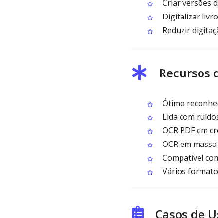
Criar versões d
Digitalizar livr
Reduzir digita
Recursos 
Ótimo reconhec
Lida com ruídos
OCR PDF em cro
OCR em massa 
Compatível co
Vários formatos
Casos de U