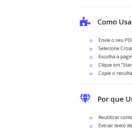
Como Usar
Envie o seu PD
Selecione Croa
Escolha a pági
Clique em “Star
Copie o result
Por que U
Reutilizar cont
Extrair texto d