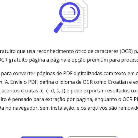
ratuito que usa reconhecimento ótico de caracteres (OCR) p
i OCR gratuito página a página e opção premium para proc
ara converter páginas de PDF digitalizadas com texto em cro
IA. Envie o PDF, defina o idioma de OCR como Croatian e 
 acentos croatas (č, ć, đ, š, ž) e pode exportar resultados 
uito é pensado para extração por página, enquanto o OCR 
a no navegador, sem instalação, e os arquivos são removi