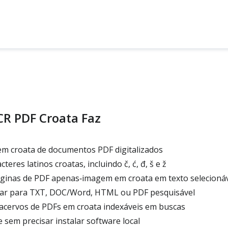
CR PDF Croata Faz
em croata de documentos PDF digitalizados
eres latinos croatas, incluindo č, ć, đ, š e ž
inas de PDF apenas‑imagem em croata em texto selecioná
ar para TXT, DOC/Word, HTML ou PDF pesquisável
 acervos de PDFs em croata indexáveis em buscas
 sem precisar instalar software local