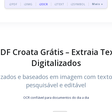
Mais »
i2PDF
i2IMG
i2OCR
i2TEXT
i2SYMBOL
F Croata Grátis – Extraia Te
Digitalizados
lizados e baseados em imagem com text
pesquisável e editável
OCR confiável para documentos do dia a dia