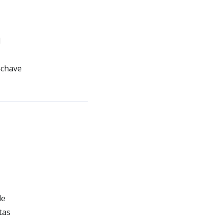
l
‑chave
de
tas