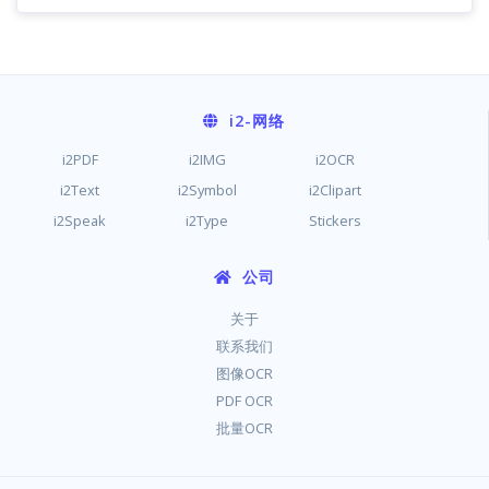
i2
-网络
i2PDF
i2IMG
i2OCR
i2Text
i2Symbol
i2Clipart
i2Speak
i2Type
Stickers
公司
关于
联系我们
图像OCR
PDF OCR
批量OCR