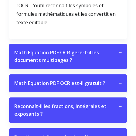
l’OCR. L’outil reconnaît les symboles et
formules mathématiques et les convertit en
texte éditable.
Math Equation PDF OCR gère-t-il les
−
documents multipages ?
Math Equation PDF OCR est-il gratuit ?
−
Reconnaît-il les fractions, intégrales et
−
exposants ?