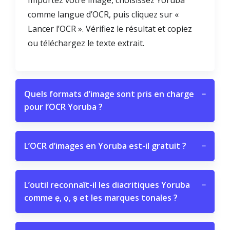
Importez votre image, choisissez Yoruba
comme langue d’OCR, puis cliquez sur «
Lancer l’OCR ». Vérifiez le résultat et copiez
ou téléchargez le texte extrait.
Quels formats d’image sont pris en charge
−
pour l’OCR Yoruba ?
L’OCR d’images en Yoruba est-il gratuit ?
−
L’outil reconnaît-il les diacritiques Yoruba
−
comme ẹ, ọ, ṣ et les marques tonales ?