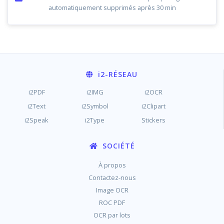
automatiquement supprimés après 30 min
i2
-RÉSEAU
i2PDF
i2IMG
i2OCR
i2Text
i2Symbol
i2Clipart
i2Speak
i2Type
Stickers
SOCIÉTÉ
À propos
Contactez-nous
Image OCR
ROC PDF
OCR par lots