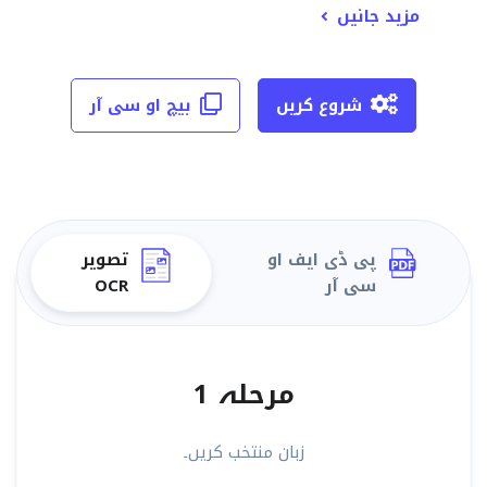
مزید جانیں
شروع کریں
بیچ او سی آر
پی ڈی ایف او
تصویر
سی آر
OCR
مرحلہ 1
زبان منتخب کریں۔