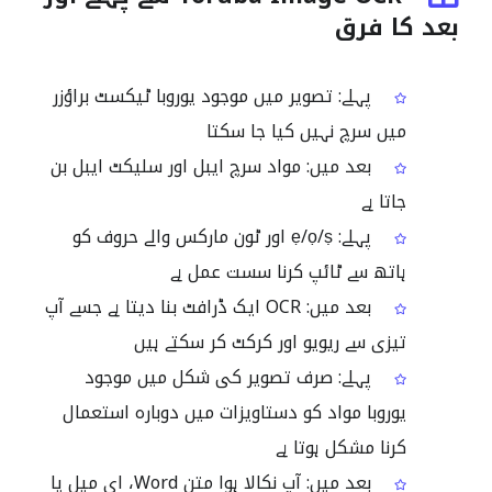
بعد کا فرق
پہلے: تصویر میں موجود یوروبا ٹیکسٹ براؤزر
میں سرچ نہیں کیا جا سکتا
بعد میں: مواد سرچ ایبل اور سلیکٹ ایبل بن
جاتا ہے
پہلے: ẹ/ọ/ṣ اور ٹون مارکس والے حروف کو
ہاتھ سے ٹائپ کرنا سست عمل ہے
بعد میں: OCR ایک ڈرافٹ بنا دیتا ہے جسے آپ
تیزی سے ریویو اور کرکٹ کر سکتے ہیں
پہلے: صرف تصویر کی شکل میں موجود
یوروبا مواد کو دستاویزات میں دوبارہ استعمال
کرنا مشکل ہوتا ہے
بعد میں: آپ نکالا ہوا متن Word، ای میل یا