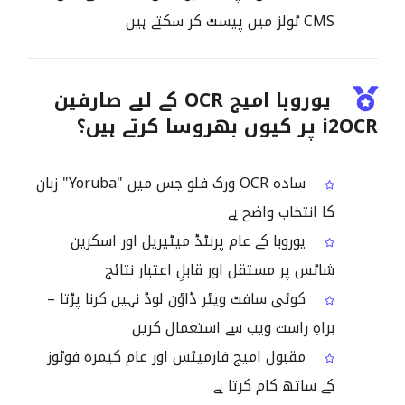
CMS ٹولز میں پیسٹ کر سکتے ہیں
یوروبا امیج OCR کے لیے صارفین
i2OCR پر کیوں بھروسا کرتے ہیں؟
سادہ OCR ورک فلو جس میں "Yoruba" زبان
کا انتخاب واضح ہے
یوروبا کے عام پرنٹڈ میٹیریل اور اسکرین
شاٹس پر مستقل اور قابلِ اعتبار نتائج
کوئی سافٹ ویئر ڈاؤن لوڈ نہیں کرنا پڑتا –
براہِ راست ویب سے استعمال کریں
مقبول امیج فارمیٹس اور عام کیمرہ فوٹوز
کے ساتھ کام کرتا ہے