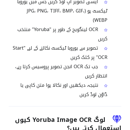
ایسی تصویر اپ لوڈ کریں جس میں یوروبا
ٹیکسٹ ہو (JPG، PNG، TIFF، BMP، GIF،
WEBP)
OCR لینگویج کے طور پر "Yoruba" منتخب
کریں
تصویر سے یوروبا ٹیکسٹ نکالنے کے لیے "Start
OCR" پر کلک کریں
جب تک OCR انجن تصویر پروسیس کرتا رہے،
انتظار کریں
نتیجہ دیکھیں اور نکالا ہوا متن کاپی یا
ڈاؤن لوڈ کریں
لوگ Yoruba Image OCR کیوں
استعمال کرتے ہیں؟