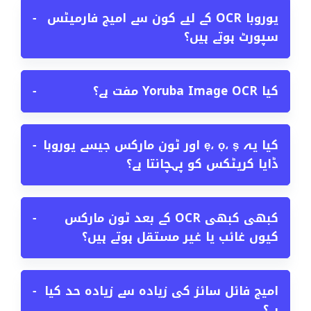
یوروبا OCR کے لیے کون سے امیج فارمیٹس
−
سپورٹ ہوتے ہیں؟
کیا Yoruba Image OCR مفت ہے؟
−
کیا یہ ẹ، ọ، ṣ اور ٹون مارکس جیسے یوروبا
−
ڈایا کریٹکس کو پہچانتا ہے؟
کبھی کبھی OCR کے بعد ٹون مارکس
−
کیوں غائب یا غیر مستقل ہوتے ہیں؟
امیج فائل سائز کی زیادہ سے زیادہ حد کیا
−
ہے؟