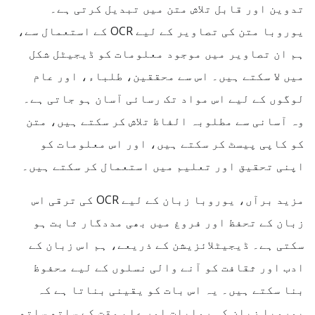
تدوین اور قابل تلاش متن میں تبدیل کرتی ہے۔
یوروبا متن کی تصاویر کے لیے OCR کے استعمال سے،
ہم ان تصاویر میں موجود معلومات کو ڈیجیٹل شکل
میں لا سکتے ہیں۔ اس سے محققین، طلباء، اور عام
لوگوں کے لیے اس مواد تک رسائی آسان ہو جاتی ہے۔
وہ آسانی سے مطلوبہ الفاظ تلاش کر سکتے ہیں، متن
کو کاپی پیسٹ کر سکتے ہیں، اور اس معلومات کو
اپنی تحقیق اور تعلیم میں استعمال کر سکتے ہیں۔
مزید برآں، یوروبا زبان کے لیے OCR کی ترقی اس
زبان کے تحفظ اور فروغ میں بھی مددگار ثابت ہو
سکتی ہے۔ ڈیجیٹلائزیشن کے ذریعے، ہم اس زبان کے
ادب اور ثقافت کو آنے والی نسلوں کے لیے محفوظ
بنا سکتے ہیں۔ یہ اس بات کو یقینی بناتا ہے کہ
یوروبا زبان کی روایات اور علم وقت کے ساتھ ساتھ