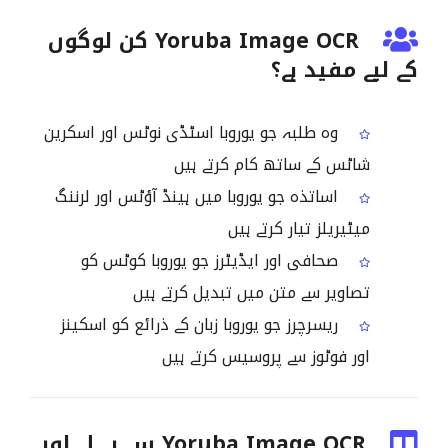
Yoruba Image OCR کن لوگوں
کے لیے مفید ہے؟
وہ طلبہ جو یوروبا اسٹڈی نوٹس اور اسکرین
شاٹس کے ساتھ کام کرتے ہیں
اساتذہ جو یوروبا میں ہینڈ آؤٹس اور لرننگ
میٹیریلز تیار کرتے ہیں
صحافی اور ایڈیٹرز جو یوروبا کوٹس کو
تصاویر سے متن میں تبدیل کرتے ہیں
ریسرچرز جو یوروبا زبان کے ذرائع کو اسکینز
اور فوٹوز سے پروسیس کرتے ہیں
Yoruba Image OCR سے پہلے اور