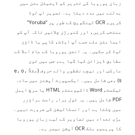
زبان یوروبا کی تحریر کو ڈیجیٹل متن میں
بدلنے میں مدد دیتا ہے۔ تصویر اپ لوڈ
کریں، OCR لینگویج کے طور پر "Yoruba"
منتخب کریں، اور کنورژن چلائیں تاکہ آپ کو
ایسا متن ملے جسے آپ ایڈٹ، کاپی یا ڈاؤن
لوڈ کر سکیں۔ یہ انجن یوروبا کے عام املا کے
مطابق ڈیزائن کیا گیا ہے، جس میں ٹون
مارکس اور نیچے نقطوں والے حروف (مثلاً ẹ، ọ،
ṣ) بھی شامل ہیں۔ ایکسپورٹ آپشنز میں سادہ
ٹیکسٹ، Word ڈاکیومنٹ، HTML یا سرچ ایبل
PDF شامل ہیں۔ یہ ٹول براہِ راست براؤزر
میں چلتا ہے اور انسٹالیشن کی ضرورت نہیں۔
بڑی تعداد میں تصاویر کے لیے زبان یوروبا
کا پریمیم بلک OCR آپشن میسر ہے۔