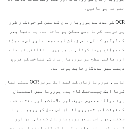
ختم نہ ہو جائیں۔
OCR کی مدد سے یوروبا زبان کے متن کو خودکار طور
پر ترجمہ کرنا بھی ممکن ہو جاتا ہے۔ یہ دنیا بھر
کے لوگوں کے لیے اس زبان کو سمجھنے اور اس سے جڑنے
کے مواقع پیدا کرتا ہے۔ یہ بین الثقافتی تبادلے
اور عالمی سطح پر یوروبا زبان کی شناخت کو فروغ
دینے میں مددگار ثابت ہوتا ہے۔
تاہم، یوروبا زبان کے لیے ایک موثر OCR سسٹم تیار
کرنا ایک چیلنجنگ کام ہے۔ یوروبا میں استعمال
ہونے والے مخصوص حروف اور علامات، اور مختلف قسم
کے فونٹ اور تحریری انداز اس عمل کو پیچیدہ بنا
سکتے ہیں۔ اس لیے، یوروبا زبان کے ماہرین اور
کمپیوٹر سائنسدانوں کو مل کر کام کرنے کی ضرورت