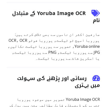
Yoruba Image OCR کے متبادل
نام
صارفین اکثر ان ناموں سے بھی تلاش کرتے ہیں:
یوروبا امیج ٹو ٹیکسٹ، یوروبا فوٹو OCR، OCR
Yoruba online، تصویر سے یوروبا ٹیکسٹ نکالیں،
JPG سے یوروبا ٹیکسٹ، PNG سے یوروبا ٹیکسٹ،
یا اسکرین شاٹ سے یوروبا ٹیکسٹ۔
رسائی اور پڑھنے کی سہولت
میں بہتری
Yoruba Image OCR تصویر میں موجود یوروبا
تحریر کو ڈیجیٹل، قابلِ مطالعہ متن میں بدل کر