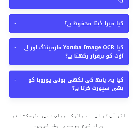
کیا میرا ڈیٹا محفوظ ہے؟
−
کیا Yoruba Image OCR فارمیٹنگ اور لے
−
آؤٹ کو برقرار رکھتا ہے؟
کیا یہ ہاتھ کی لکھی ہوئی یوروبا کو
−
بھی سپورٹ کرتا ہے؟
اگر آپ کو اپنے سوال کا جواب نہیں مل سکتا تو
براہ کرم ہم سے رابطہ کریں۔