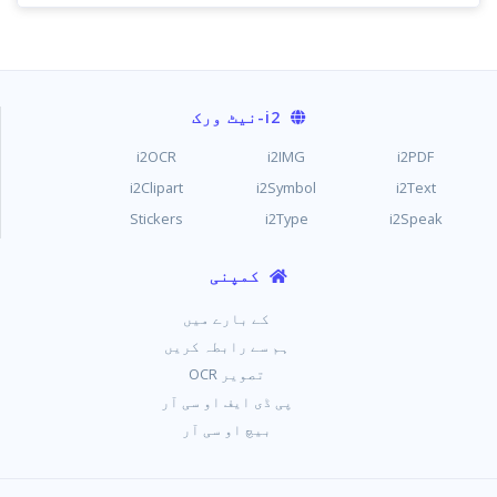
i2
-نیٹ ورک
i2OCR
i2IMG
i2PDF
i2Clipart
i2Symbol
i2Text
Stickers
i2Type
i2Speak
کمپنی
کے بارے میں
ہم سے رابطہ کریں
تصویر OCR
پی ڈی ایف او سی آر
بیچ او سی آر