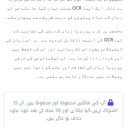
ہے تاکہ ایک ایسا OCR سسٹم تیار کیا جا سکے جو اس
زبان کے تمام پہلوؤں کو درست طریقے سے پہچان سکے۔
مختصر یہ کہ، یوروبا زبان کے متن کی تصاویر کے
لیے OCR کی اہمیت ناقابل تردید ہے۔ یہ اس زبان کی
ڈیجیٹلائزیشن، اس تک رسائی، اور اس کے تحفظ میں
اہم کردار ادا کرتا ہے۔ اس ٹیکنالوجی کی ترقی
یوروبا زبان کی ثقافت اور علم کو دنیا بھر میں
پھیلانے میں مددگار ثابت ہو سکتی ہے۔
آپ کی فائلیں محفوظ اور محفوظ ہیں۔ ان کا
اشتراک نہیں کیا جاتا ہے اور 30 ​​منٹ کے بعد خود بخود
حذف ہو جاتے ہیں۔