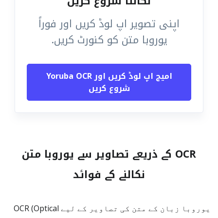
نکالنا شروع کریں
اپنی تصویر اپ لوڈ کریں اور فوراً
یوروبا متن کو کنورٹ کریں.
امیج اپ لوڈ کریں اور Yoruba OCR
شروع کریں
OCR کے ذریعے تصاویر سے یوروبا متن
نکالنے کے فوائد
یوروبا زبان کے متن کی تصاویر کے لیے OCR (Optical