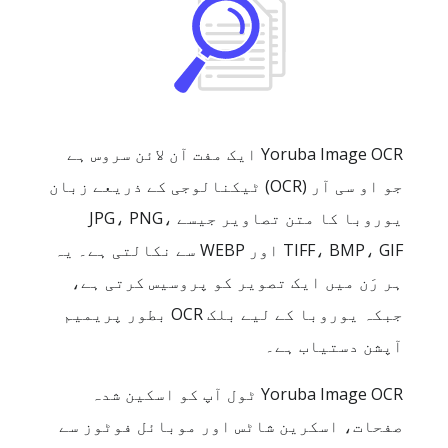
Yoruba Image OCR ایک مفت آن لائن سروس ہے
جو او سی آر (OCR) ٹیکنالوجی کے ذریعے زبان
یوروبا کا متن تصاویر جیسے ‎JPG، PNG،
TIFF، BMP، GIF اور WEBP سے نکالتی ہے۔ یہ
ہر رَن میں ایک تصویر کو پروسیس کرتی ہے،
جبکہ یوروبا کے لیے بلک OCR بطور پریمیم
آپشن دستیاب ہے۔
Yoruba Image OCR ٹول آپ کو اسکین شدہ
صفحات، اسکرین شاٹس اور موبائل فوٹوز سے