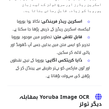
اسکرین ریڈرز اور سرچ ٹولز کے لیے زبان
یوروبا کو زیادہ قابلِ رسائی بناتا ہے۔
اسکرین ریڈر فرینڈلی:
نکالا ہوا یوروبا
ٹیکسٹ اسکرین ریڈرز کے ذریعے پڑھا جا سکتا ہے۔
قابلِ تلاش متن:
تصاویر میں موجود یوروبا
تحریر کو ایسے متن میں بدلیں جسے آپ ڈھونڈ اور
ہائی لائٹ کر سکیں۔
ڈایا کریٹکس آگاہی:
یوروبا کے نیچے نقطوں
اور ٹون مارکس کو بہتر طریقے سے ہینڈل کر کے
پڑھنے کی سہولت بڑھاتا ہے۔
Yoruba Image OCR بمقابلہ
دیگر ٹولز