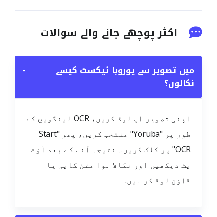
اکثر پوچھے جانے والے سوالات
میں تصویر سے یوروبا ٹیکسٹ کیسے
−
نکالوں؟
اپنی تصویر اپ لوڈ کریں، OCR لینگویج کے
طور پر "Yoruba" منتخب کریں، پھر "Start
OCR" پر کلک کریں۔ نتیجہ آنے کے بعد آؤٹ
پٹ دیکھیں اور نکالا ہوا متن کاپی یا
ڈاؤن لوڈ کر لیں.