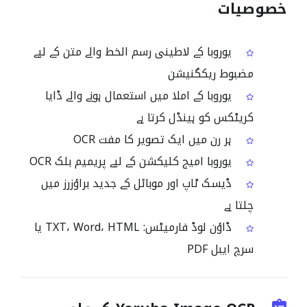
خصوصیات
یوروبا کے لاطینی رسم الخط والے متن کے لیے
مضبوط ریکگنیشن
یوروبا کے املا میں استعمال ہونے والے ڈایا
کریٹکس کو ہینڈل کرتا ہے
ہر رن میں ایک تصویر کا مفت OCR
یوروبا امیج کلیکشن کے لیے پریمیم بلک OCR
ڈیسک ٹاپ اور موبائل کے جدید براؤزرز میں
چلتا ہے
ڈاؤن لوڈ فارمیٹس: TXT، Word، HTML یا
سرچ ایبل PDF