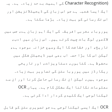
Character Recognition) کی اہمیت بے حد زیادہ ہے۔ یہ
ایک ایسا شعبہ ہے جو اس زبان کی ڈیجیٹلائزیشن اور
اس تک رسائی کو بہت زیادہ بڑھا سکتا ہے۔
یوروبا، مغربی افریقہ کی ایک اہم زبان ہے، جس میں
لاکھوں لوگ بات چیت کرتے ہیں۔ اس زبان میں ادب،
تاریخ، اور ثقافت کا ایک وسیع خزانہ موجود ہے،
لیکن اس کا بڑا حصہ اب بھی غیر ڈیجیٹل شکل میں
محفوظ ہے۔ کتابوں، دستاویزات، اور تاریخی
ریکارڈز میں یوروبا متن کی تصاویر بہت زیادہ
موجود ہیں، لیکن ان تک رسائی حاصل کرنا اور ان سے
معلومات نکالنا ایک مشکل کام ہے۔ یہاں OCR
ٹیکنالوجی ایک کلیدی کردار ادا کرتی ہے۔
OCR ایک ایسی ٹیکنالوجی ہے جو تصویری متن کو قابل