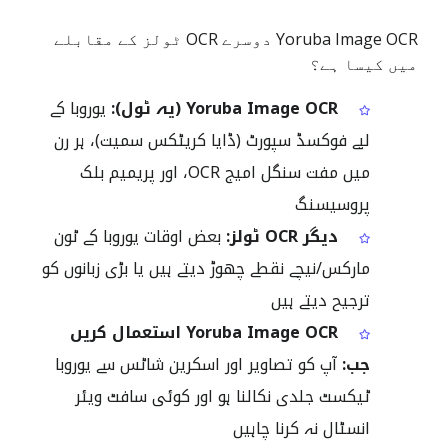
Yoruba Image OCR دوسرے OCR ٹولز کے مقابلے
میں کیسا ہے؟
Yoruba Image OCR (یہ ٹول):
یوروبا کے
لیے فوکسڈ سپورٹ (ڈایا کریٹکس سمیت)، ہر رن
میں مفت سنگل امیج OCR، اور پریمیم بلک
پروسیسنگ
دیگر OCR ٹولز:
بعض اوقات یوروبا کے ٹون
مارکس/نیچے نقطے چھوڑ دیتے ہیں یا بڑی زبانوں کو
ترجیح دیتے ہیں
Yoruba Image OCR استعمال کریں
جب:
آپ کو تصاویر اور اسکرین شاٹس سے یوروبا
ٹیکسٹ جلدی نکالنا ہو اور کوئی سافٹ ویئر
انسٹال نہ کرنا چاہیں