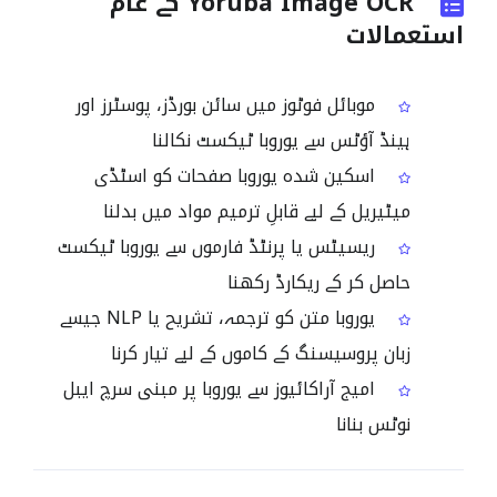
Yoruba Image OCR کے عام
استعمالات
موبائل فوٹوز میں سائن بورڈز، پوسٹرز اور
ہینڈ آؤٹس سے یوروبا ٹیکسٹ نکالنا
اسکین شدہ یوروبا صفحات کو اسٹڈی
میٹیریل کے لیے قابلِ ترمیم مواد میں بدلنا
ریسیٹس یا پرنٹڈ فارموں سے یوروبا ٹیکسٹ
حاصل کر کے ریکارڈ رکھنا
یوروبا متن کو ترجمہ، تشریح یا NLP جیسے
زبان پروسیسنگ کے کاموں کے لیے تیار کرنا
امیج آراکائیوز سے یوروبا پر مبنی سرچ ایبل
نوٹس بنانا