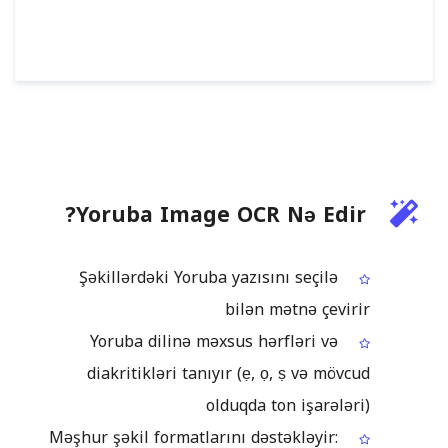
Yoruba Image OCR Nə Edir?
Şəkillərdəki Yoruba yazısını seçilə
bilən mətnə çevirir
Yoruba dilinə məxsus hərfləri və
diakritikləri tanıyır (ẹ, ọ, ṣ və mövcud
olduqda ton işarələri)
Məşhur şəkil formatlarını dəstəkləyir: