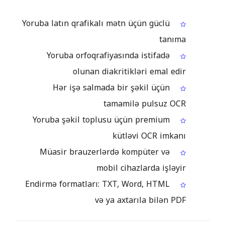
Yoruba latın qrafikalı mətn üçün güclü
tanıma
Yoruba orfoqrafiyasında istifadə
olunan diakritikləri emal edir
Hər işə salmada bir şəkil üçün
tamamilə pulsuz OCR
Yoruba şəkil toplusu üçün premium
kütləvi OCR imkanı
Müasir brauzerlərdə kompüter və
mobil cihazlarda işləyir
Endirmə formatları: TXT, Word, HTML
və ya axtarıla bilən PDF