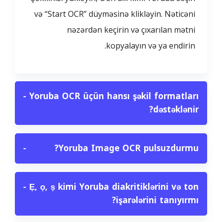
və “Start OCR” düyməsinə klikləyin. Nəticəni
nəzərdən keçirin və çıxarılan mətni
kopyalayın və ya endirin.
−
Yoruba OCR üçün hansı şəkil formatları
dəstəklənir?
−
Yoruba Image OCR pulsuzdurmu?
−
Ẹ, ọ, ṣ kimi Yoruba diakritiklərini və ton
işarələrini tanıyırmı?