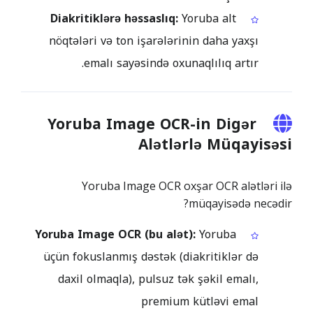
Diakritiklərə həssaslıq:
Yoruba alt
nöqtələri və ton işarələrinin daha yaxşı
emalı sayəsində oxunaqlılıq artır.
Yoruba Image OCR-in Digər
Alətlərlə Müqayisəsi
Yoruba Image OCR oxşar OCR alətləri ilə
müqayisədə necədir?
Yoruba Image OCR (bu alət):
Yoruba
üçün fokuslanmış dəstək (diakritiklər də
daxil olmaqla), pulsuz tək şəkil emalı,
premium kütləvi emal