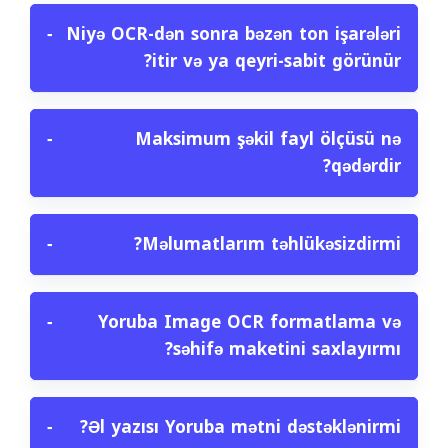
−
Niyə OCR-dən sonra bəzən ton işarələri
itir və ya qeyri-sabit görünür?
−
Maksimum şəkil fayl ölçüsü nə
qədərdir?
−
Məlumatlarım təhlükəsizdirmi?
−
Yoruba Image OCR formatlama və
səhifə maketini saxlayırmı?
−
Əl yazısı Yoruba mətni dəstəklənirmi?