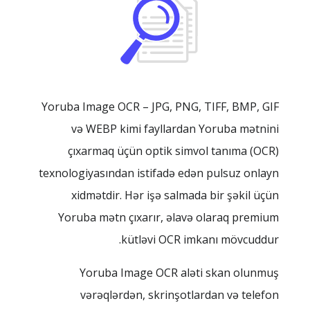
Yoruba Image OCR – JPG, PNG, TIFF, BMP, GIF
və WEBP kimi fayllardan Yoruba mətnini
çıxarmaq üçün optik simvol tanıma (OCR)
texnologiyasından istifadə edən pulsuz onlayn
xidmətdir. Hər işə salmada bir şəkil üçün
Yoruba mətn çıxarır, əlavə olaraq premium
kütləvi OCR imkanı mövcuddur.
Yoruba Image OCR aləti skan olunmuş
vərəqlərdən, skrinşotlardan və telefon