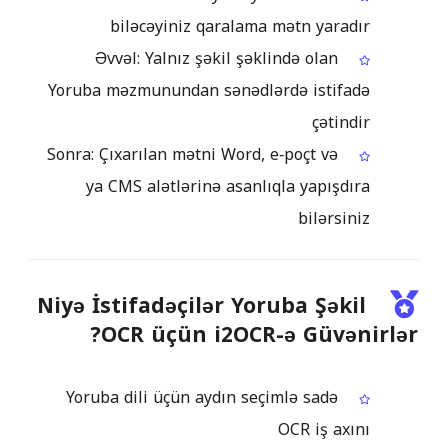
biləcəyiniz qaralama mətn yaradır
Əvvəl: Yalnız şəkil şəklində olan
Yoruba məzmunundan sənədlərdə istifadə
çətindir
Sonra: Çıxarılan mətni Word, e‑poçt və
ya CMS alətlərinə asanlıqla yapışdıra
bilərsiniz
Niyə İstifadəçilər Yoruba Şəkil
OCR üçün i2OCR-ə Güvənirlər?
Yoruba dili üçün aydın seçimlə sadə
OCR iş axını