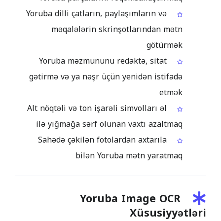
Yoruba dilli çatların, paylaşımların və
məqalələrin skrinşotlarından mətn
götürmək
Yoruba məzmununu redaktə, sitat
gətirmə və ya nəşr üçün yenidən istifadə
etmək
Alt nöqtəli və ton işarəli simvolları əl
ilə yığmağa sərf olunan vaxtı azaltmaq
Sahədə çəkilən fotolardan axtarıla
bilən Yoruba mətn yaratmaq
Yoruba Image OCR
Xüsusiyyətləri