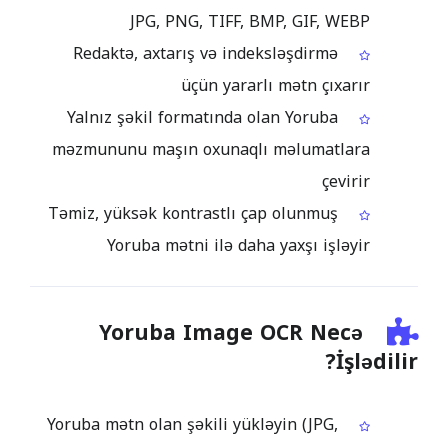
JPG, PNG, TIFF, BMP, GIF, WEBP
Redaktə, axtarış və indeksləşdirmə
üçün yararlı mətn çıxarır
Yalnız şəkil formatında olan Yoruba
məzmununu maşın oxunaqlı məlumatlara
çevirir
Təmiz, yüksək kontrastlı çap olunmuş
Yoruba mətni ilə daha yaxşı işləyir
Yoruba Image OCR Necə
İşlədilir?
Yoruba mətn olan şəkili yükləyin (JPG,