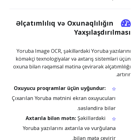
Əlçatımlılıq və Oxunaqlılığın
Yaxşılaşdırılması
Yoruba Image OCR, şəkillərdəki Yoruba yazılarını
köməkçi texnologiyalar və axtarış sistemləri üçün
oxuna bilən rəqəmsal mətinə çevirərək əlçatımlılığı
artırır.
Oxuyucu proqramlar üçün uyğundur:
Çıxarılan Yoruba mətnini ekran oxuyucuları
səsləndirə bilər.
Axtarıla bilən mətn:
Şəkillərdəki
Yoruba yazılarını axtarıla və vurğulana
bilən mətə çevirir.