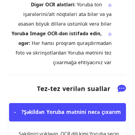
Digər OCR alətləri:
Yoruba ton
işarələrini/alt nöqtələri ata bilər və ya
əsasən böyük dillərə üstünlük verə bilər
Yoruba Image OCR-dən istifadə edin,
əgər:
Hər hansı proqram quraşdırmadan
foto və skrinşotlardan Yoruba mətnini tez
çıxarmağa ehtiyacınız var
Tez-tez verilən suallar
−
Şəkildən Yoruba mətnini necə çıxarım?
Şəkilinizi yükləyin, OCR dili kimi Yoruba seçin