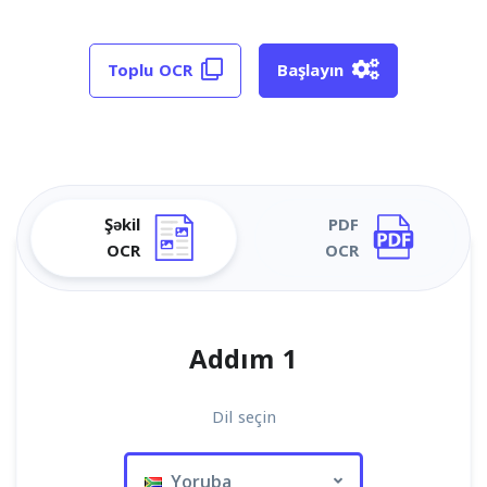
Toplu OCR
Başlayın
Şəkil
PDF
OCR
OCR
Addım 1
Dil seçin
Yoruba