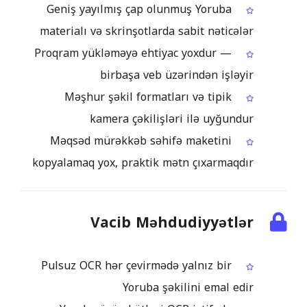
Geniş yayılmış çap olunmuş Yoruba
materialı və skrinşotlarda sabit nəticələr
Proqram yükləməyə ehtiyac yoxdur —
birbaşa veb üzərindən işləyir
Məşhur şəkil formatları və tipik
kamera çəkilişləri ilə uyğundur
Məqsəd mürəkkəb səhifə maketini
kopyalamaq yox, praktik mətn çıxarmaqdır
Vacib Məhdudiyyətlər
Pulsuz OCR hər çevirmədə yalnız bir
Yoruba şəkilini emal edir