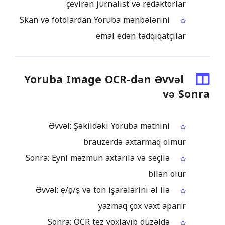
çevirən jurnalist və redaktorlar
Skan və fotolardan Yoruba mənbələrini
emal edən tədqiqatçılar
Yoruba Image OCR-dən Əvvəl
və Sonra
Əvvəl: Şəkildəki Yoruba mətnini
brauzerdə axtarmaq olmur
Sonra: Eyni məzmun axtarıla və seçilə
bilən olur
Əvvəl: ẹ/ọ/ṣ və ton işarələrini əl ilə
yazmaq çox vaxt aparır
Sonra: OCR tez yoxlayıb düzəldə