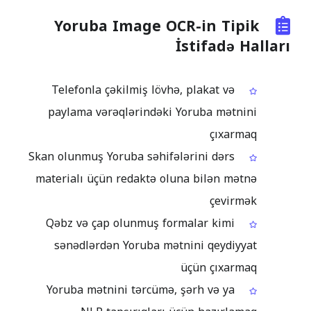
Yoruba Image OCR-in Tipik
İstifadə Halları
Telefonla çəkilmiş lövhə, plakat və
paylama vərəqlərindəki Yoruba mətnini
çıxarmaq
Skan olunmuş Yoruba səhifələrini dərs
materialı üçün redaktə oluna bilən mətnə
çevirmək
Qəbz və çap olunmuş formalar kimi
sənədlərdən Yoruba mətnini qeydiyyat
üçün çıxarmaq
Yoruba mətnini tərcümə, şərh və ya