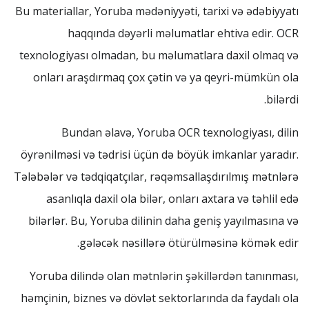
Bu materiallar, Yoruba mədəniyyəti, tarixi və ədəbiyyatı
haqqında dəyərli məlumatlar ehtiva edir. OCR
texnologiyası olmadan, bu məlumatlara daxil olmaq və
onları araşdırmaq çox çətin və ya qeyri-mümkün ola
bilərdi.
Bundan əlavə, Yoruba OCR texnologiyası, dilin
öyrənilməsi və tədrisi üçün də böyük imkanlar yaradır.
Tələbələr və tədqiqatçılar, rəqəmsallaşdırılmış mətnlərə
asanlıqla daxil ola bilər, onları axtara və təhlil edə
bilərlər. Bu, Yoruba dilinin daha geniş yayılmasına və
gələcək nəsillərə ötürülməsinə kömək edir.
Yoruba dilində olan mətnlərin şəkillərdən tanınması,
həmçinin, biznes və dövlət sektorlarında da faydalı ola