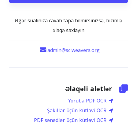
Əgər sualınıza cavab tapa bilmirsinizsə, bizimlə
əlaqə saxlayın
admin@sciweavers.org
Əlaqəli alətlər
Yoruba PDF OCR
Şəkillər üçün kütləvi OCR
PDF sənədlər üçün kütləvi OCR