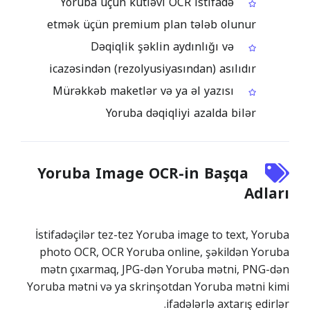
Yoruba üçün kütləvi OCR istifadə
etmək üçün premium plan tələb olunur
Dəqiqlik şəklin aydınlığı və
icazəsindən (rezolyusiyasından) asılıdır
Mürəkkəb maketlər və ya əl yazısı
Yoruba dəqiqliyi azalda bilər
Yoruba Image OCR-in Başqa
Adları
İstifadəçilər tez-tez Yoruba image to text, Yoruba
photo OCR, OCR Yoruba online, şəkildən Yoruba
mətn çıxarmaq, JPG-dən Yoruba mətni, PNG-dən
Yoruba mətni və ya skrinşotdan Yoruba mətni kimi
ifadələrlə axtarış edirlər.