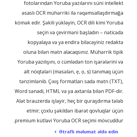
fotolarından Yoruba yazılarını süni intellekt
əsaslı OCR mühərriki ilə rəqəmsallaşdırmağa
kömək edir. Şəkili yükləyin, OCR dili kimi Yoruba
seçin və çevirməni başladın – nəticədə
kopyalaya və ya endirə biləcəyiniz redaktə
oluna bilən mətn alacaqsınız. Mühərrik tipik
Yoruba yazılışını, o cümlədən ton işarələrini və
alt nöqtələri (məsələn, ẹ, ọ, ṣ) tanımaq üçün
tənzimlənib. Çıxış formatları sadə mətn (TXT),
Word sənədi, HTML və ya axtarıla bilən PDF-dir.
Alət brauzerdə işləyir, heç bir quraşdırma tələb
etmir; çoxlu şəkildən ibarət qovluqlar üçün
premium kütləvi Yoruba OCR seçimi mövcuddur.
Ətraflı məlumat əldə edin