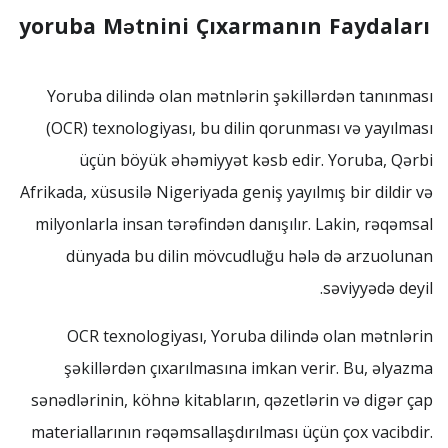
yoruba Mətnini Çıxarmanın Faydaları
Yoruba dilində olan mətnlərin şəkillərdən tanınması
(OCR) texnologiyası, bu dilin qorunması və yayılması
üçün böyük əhəmiyyət kəsb edir. Yoruba, Qərbi
Afrikada, xüsusilə Nigeriyada geniş yayılmış bir dildir və
milyonlarla insan tərəfindən danışılır. Lakin, rəqəmsal
dünyada bu dilin mövcudluğu hələ də arzuolunan
səviyyədə deyil.
OCR texnologiyası, Yoruba dilində olan mətnlərin
şəkillərdən çıxarılmasına imkan verir. Bu, əlyazma
sənədlərinin, köhnə kitabların, qəzetlərin və digər çap
materiallarının rəqəmsallaşdırılması üçün çox vacibdir.