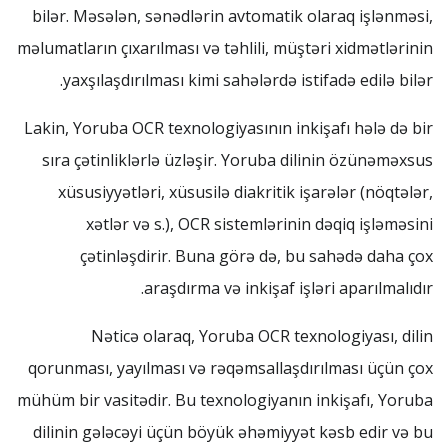
bilər. Məsələn, sənədlərin avtomatik olaraq işlənməsi,
məlumatların çıxarılması və təhlili, müştəri xidmətlərinin
yaxşılaşdırılması kimi sahələrdə istifadə edilə bilər.
Lakin, Yoruba OCR texnologiyasının inkişafı hələ də bir
sıra çətinliklərlə üzləşir. Yoruba dilinin özünəməxsus
xüsusiyyətləri, xüsusilə diakritik işarələr (nöqtələr,
xətlər və s.), OCR sistemlərinin dəqiq işləməsini
çətinləşdirir. Buna görə də, bu sahədə daha çox
araşdırma və inkişaf işləri aparılmalıdır.
Nəticə olaraq, Yoruba OCR texnologiyası, dilin
qorunması, yayılması və rəqəmsallaşdırılması üçün çox
mühüm bir vasitədir. Bu texnologiyanın inkişafı, Yoruba
dilinin gələcəyi üçün böyük əhəmiyyət kəsb edir və bu