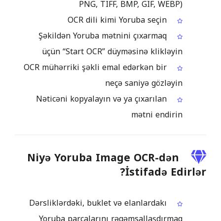
PNG, TIFF, BMP, GIF, WEBP)
OCR dili kimi Yoruba seçin
Şəkildən Yoruba mətnini çıxarmaq
üçün “Start OCR” düyməsinə klikləyin
OCR mühərriki şəkli emal edərkən bir
neçə saniyə gözləyin
Nəticəni kopyalayın və ya çıxarılan
mətni endirin
Niyə Yoruba Image OCR-dən
İstifadə Edirlər?
Dərsliklərdəki, buklet və elanlardakı
Yoruba parçalarını rəqəmsallaşdırmaq