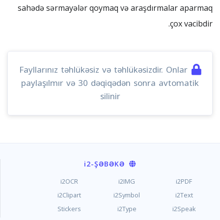
sahədə sərmayələr qoymaq və araşdırmalar aparmaq
çox vacibdir.
Fayllarınız təhlükəsiz və təhlükəsizdir. Onlar
paylaşılmır və 30 dəqiqədən sonra avtomatik
silinir
i2
-ŞƏBƏKƏ
i2OCR
i2IMG
i2PDF
i2Clipart
i2Symbol
i2Text
Stickers
i2Type
i2Speak