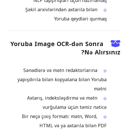
NLP tapşırıqları üçün hazırlamaq
Şəkil arxivlərindən axtarıla bilən
Yoruba qeydləri qurmaq
Yoruba Image OCR-dən Sonra
Nə Alırsınız?
Sənədlərə və mətn redaktorlarına
yapışdırıla bilən kopyalana bilən Yoruba
mətni
Axtarış, indeksləşdirmə və mətn
vurğulama üçün təmiz nəticə
Bir neçə çıxış formatı: mətn, Word,
HTML və ya axtarıla bilən PDF