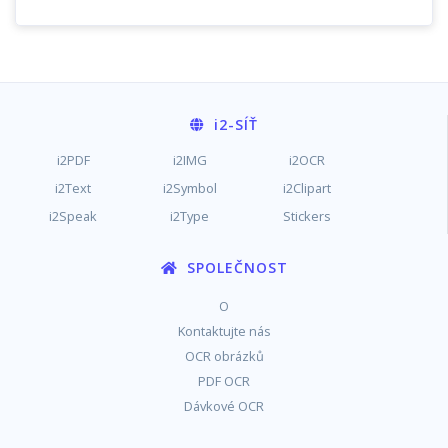
i2
-SÍŤ
i2PDF
i2IMG
i2OCR
i2Text
i2Symbol
i2Clipart
i2Speak
i2Type
Stickers
SPOLEČNOST
O
Kontaktujte nás
OCR obrázků
PDF OCR
Dávkové OCR