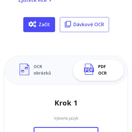
Zjistěte více
Začít
Dávkové OCR
OCR
PDF
obrázků
OCR
Krok 1
Vyberte jazyk