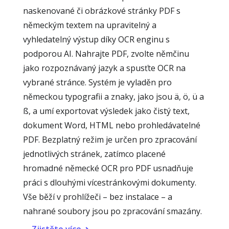
naskenované či obrázkové stránky PDF s
německým textem na upravitelný a
vyhledatelný výstup díky OCR enginu s
podporou AI. Nahrajte PDF, zvolte němčinu
jako rozpoznávaný jazyk a spusťte OCR na
vybrané stránce. Systém je vyladěn pro
německou typografii a znaky, jako jsou ä, ö, ü a
ß, a umí exportovat výsledek jako čistý text,
dokument Word, HTML nebo prohledávatelné
PDF. Bezplatný režim je určen pro zpracování
jednotlivých stránek, zatímco placené
hromadné německé OCR pro PDF usnadňuje
práci s dlouhými vícestránkovými dokumenty.
Vše běží v prohlížeči – bez instalace – a
nahrané soubory jsou po zpracování smazány.