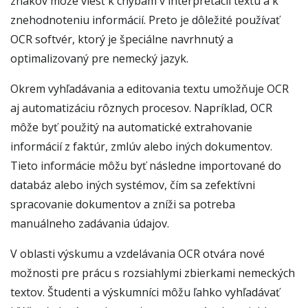
znakov môže viesť k chybám v interpretácii textu a k
znehodnoteniu informácií. Preto je dôležité používať
OCR softvér, ktorý je špeciálne navrhnutý a
optimalizovaný pre nemecký jazyk.
Okrem vyhľadávania a editovania textu umožňuje OCR
aj automatizáciu rôznych procesov. Napríklad, OCR
môže byť použitý na automatické extrahovanie
informácií z faktúr, zmlúv alebo iných dokumentov.
Tieto informácie môžu byť následne importované do
databáz alebo iných systémov, čím sa zefektívni
spracovanie dokumentov a zníži sa potreba
manuálneho zadávania údajov.
V oblasti výskumu a vzdelávania OCR otvára nové
možnosti pre prácu s rozsiahlymi zbierkami nemeckých
textov. Študenti a výskumníci môžu ľahko vyhľadávať