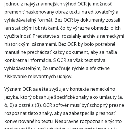
Jednou z najvýznamnejších výhod OCR je možnosť
premeniť naskenovaný obraz textu na editovateľný a
vyhľadávateľný formát. Bez OCR by dokumenty zostali
len statickými obrázkami, čo by výrazne obmedzilo ich
využiteľnosť. Predstavte si rozsiahly archív s nemeckými
historickými záznamami. Bez OCR by bolo potrebné
manuálne prechádzať každý dokument, aby sa našla
konkrétna informácia. S OCR sa však text stáva
vyhľadávateľným, čo umožňuje rýchle a efektívne
získavanie relevantných údajov.
Význam OCR sa ešte zvyšuje v kontexte nemeckého
jazyka, ktorý obsahuje špecifické znaky ako umlauty (ä,
ö, ü) a ostré s (ß). OCR softvér musí byť schopný presne
rozpoznať tieto znaky, aby sa zabezpečila presnosť
konvertovaného textu. Nesprávne rozpoznanie týchto