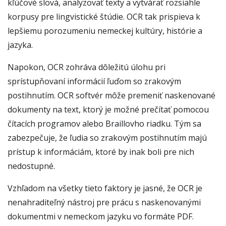
kľúčové slová, analyzovať texty a vytvárať rozsiahle
korpusy pre lingvistické štúdie. OCR tak prispieva k
lepšiemu porozumeniu nemeckej kultúry, histórie a
jazyka.
Napokon, OCR zohráva dôležitú úlohu pri
sprístupňovaní informácií ľuďom so zrakovým
postihnutím. OCR softvér môže premeniť naskenované
dokumenty na text, ktorý je možné prečítať pomocou
čítacích programov alebo Braillovho riadku. Tým sa
zabezpečuje, že ľudia so zrakovým postihnutím majú
prístup k informáciám, ktoré by inak boli pre nich
nedostupné.
Vzhľadom na všetky tieto faktory je jasné, že OCR je
nenahraditeľný nástroj pre prácu s naskenovanými
dokumentmi v nemeckom jazyku vo formáte PDF.