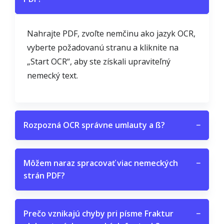
Nahrajte PDF, zvoľte nemčinu ako jazyk OCR,
vyberte požadovanú stranu a kliknite na
„Start OCR“, aby ste získali upraviteľný
nemecký text.
Rozpozná OCR správne umlauty a ß?
−
Môžem naraz spracovať viac nemeckých
−
strán PDF?
Prečo vznikajú chyby pri písme Fraktur
−