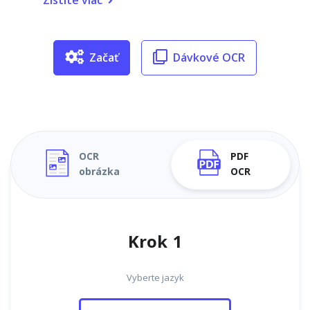
Zistite viac
Začať
Dávkové OCR
OCR
PDF
obrázka
OCR
Krok 1
Vyberte jazyk