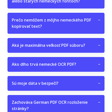
alebo starých nemeckých fontoch?
Prečo nemôžem z môjho nemeckého PDF
−
kopírovať text?
Aká je maximálna veľkosť PDF súboru?
−
Ako dlho trvá nemecké OCR PDF?
−
Sú moje dáta v bezpečí?
−
Zachováva German PDF OCR rozloženie
−
stránky?