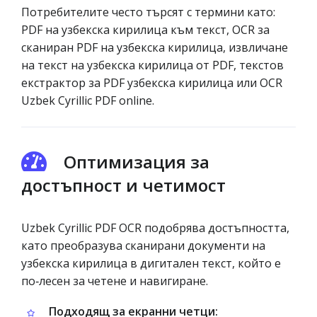
Потребителите често търсят с термини като:
PDF на узбекска кирилица към текст, OCR за
сканиран PDF на узбекска кирилица, извличане
на текст на узбекска кирилица от PDF, текстов
екстрактор за PDF узбекска кирилица или OCR
Uzbek Cyrillic PDF online.
Оптимизация за
достъпност и четимост
Uzbek Cyrillic PDF OCR подобрява достъпността,
като преобразува сканирани документи на
узбекска кирилица в дигитален текст, който е
по‑лесен за четене и навигиране.
Подходящ за екранни четци: