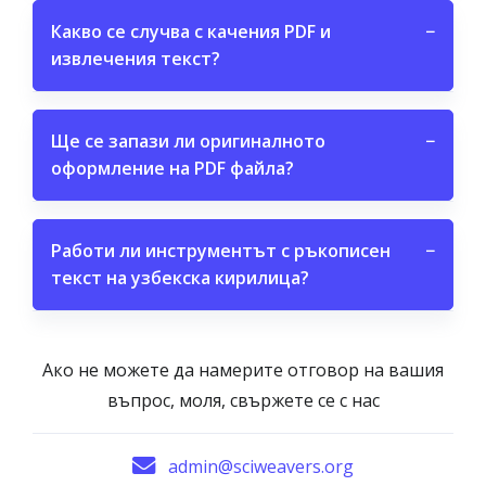
Какво се случва с качения PDF и
−
извлечения текст?
Ще се запази ли оригиналното
−
оформление на PDF файла?
Работи ли инструментът с ръкописен
−
текст на узбекска кирилица?
Ако не можете да намерите отговор на вашия
въпрос, моля, свържете се с нас
admin@sciweavers.org