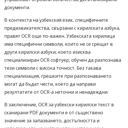
документи.
В контекста на узбекския език, специфичните
предизвикателства, свързани с кирилската азбука,
правят OCR още по-важен. Узбeкската кирилица
има специфични символи, които не се срещат в
други кирилски азбуки, което изисква
специализиран OCR софтуер, обучен да разпознава
тези символи с висока точност. Без такава
специализация, грешките при разпознаването
могат да бъдат чести, което да направи
резултатите от OCR-а неточни и ненадеждни.
В заключение, OCR за узбекски кирилски текст в
сканирани PDF документи е от съществено
значение за запазването, достъпността и