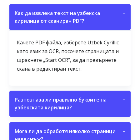
Как да извлека текст на узбекска
−
кирилица от сканиран PDF?
Качете PDF файла, изберете Uzbek Cyrillic
като език за OCR, посочете страницата и
щракнете „Start OCR“, за да превърнете
скана в редактиран текст.
Разпознава ли правилно буквите на
−
узбекската кирилица?
Мога ли да обработя няколко страници
−
наведнъж?