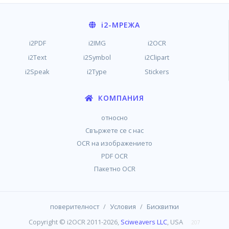
i2
-МРЕЖА
i2PDF
i2IMG
i2OCR
i2Text
i2Symbol
i2Clipart
i2Speak
i2Type
Stickers
КОМПАНИЯ
относно
Свържете се с нас
OCR на изображението
PDF OCR
Пакетно OCR
/
/
поверителност
Условия
Бисквитки
Copyright © i2OCR 2011-2026,
Sciweavers LLC
, USA
207