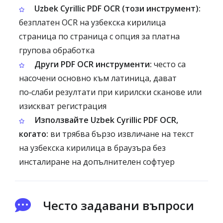
Uzbek Cyrillic PDF OCR (този инструмент):
безплатен OCR на узбекска кирилица
страница по страница с опция за платна
групова обработка
Други PDF OCR инструменти:
често са
насочени основно към латиница, дават
по‑слаби резултати при кирилски сканове или
изискват регистрация
Използвайте Uzbek Cyrillic PDF OCR,
когато:
ви трябва бързо извличане на текст
на узбекска кирилица в браузъра без
инсталиране на допълнителен софтуер
Често задавани въпроси