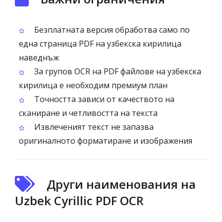
Безплатната версия обработва само по
една страница PDF на узбекска кирилица
наведнъж
За групов OCR на PDF файлове на узбекска
кирилица е необходим премиум план
Точността зависи от качеството на
сканиране и четливостта на текста
Извлеченият текст не запазва
оригиналното форматиране и изображения
Други наименования на
Uzbek Cyrillic PDF OCR