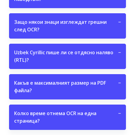
Защо някои знаци изглеждат грешни
−
след OCR?
Uzbek Cyrillic пише ли се отдясно наляво
−
(RTL)?
Какъв е максималният размер на PDF
−
файла?
Колко време отнема OCR на една
−
страница?