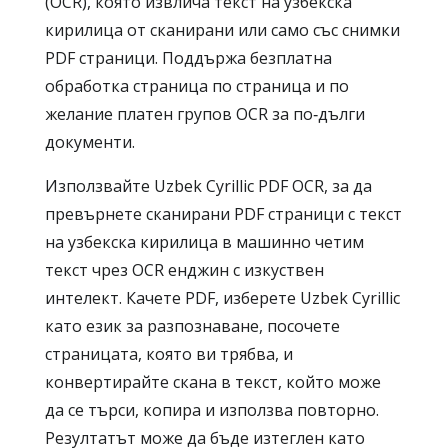
(OCR), която извлича текст на узбекска
кирилица от сканирани или само със снимки
PDF страници. Поддържа безплатна
обработка страница по страница и по
желание платен групов OCR за по‑дълги
документи.
Използвайте Uzbek Cyrillic PDF OCR, за да
превърнете сканирани PDF страници с текст
на узбекска кирилица в машинно четим
текст чрез OCR енджин с изкуствен
интелект. Качете PDF, изберете Uzbek Cyrillic
като език за разпознаване, посочете
страницата, която ви трябва, и
конвертирайте скана в текст, който може
да се търси, копира и използва повторно.
Резултатът може да бъде изтеглен като