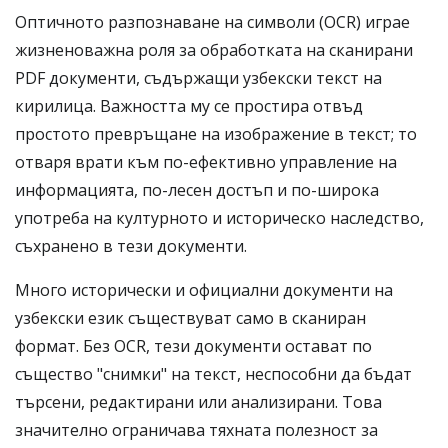
Оптичното разпознаване на символи (OCR) играе
жизненоважна роля за обработката на сканирани
PDF документи, съдържащи узбекски текст на
кирилица. Важността му се простира отвъд
простото превръщане на изображение в текст; то
отваря врати към по-ефективно управление на
информацията, по-лесен достъп и по-широка
употреба на културното и историческо наследство,
съхранено в тези документи.
Много исторически и официални документи на
узбекски език съществуват само в сканиран
формат. Без OCR, тези документи остават по
същество "снимки" на текст, неспособни да бъдат
търсени, редактирани или анализирани. Това
значително ограничава тяхната полезност за