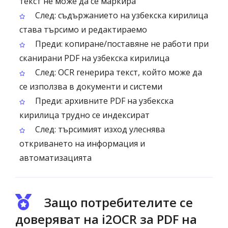
текст не може да се маркира
След: съдържанието на узбекска кирилица
става търсимо и редактираемо
Преди: копиране/поставяне не работи при
сканирани PDF на узбекска кирилица
След: OCR генерира текст, който може да
се използва в документи и системи
Преди: архивните PDF на узбекска
кирилица трудно се индексират
След: търсимият изход улеснява
откриването на информация и
автоматизацията
Защо потребителите се
доверяват на i2OCR за PDF на