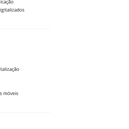
licação
igitalizados
talização
s móveis