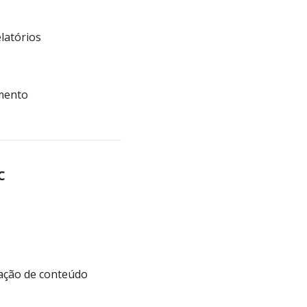
elatórios
imento
c
zação de conteúdo