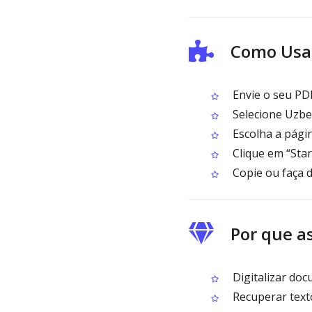
Como Usar
Envie o seu PD
Selecione Uzbek
Escolha a pági
Clique em “Start
Copie ou faça d
Por que a
Digitalizar doc
Recuperar text