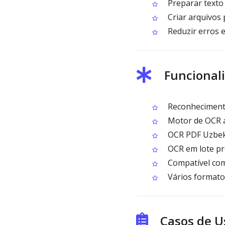
Preparar texto 
Criar arquivos p
Reduzir erros 
Funcionali
Reconhecimento 
Motor de OCR aj
OCR PDF Uzbek C
OCR em lote pr
Compatível com
Vários formato
Casos de U