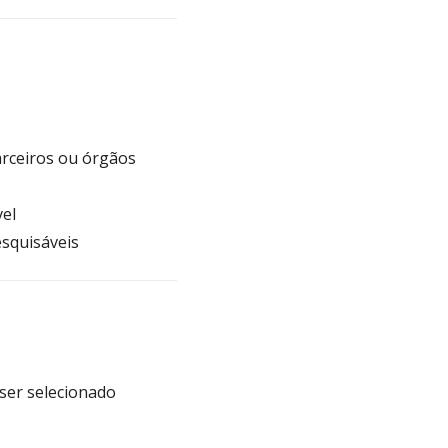
arceiros ou órgãos
vel
esquisáveis
ser selecionado