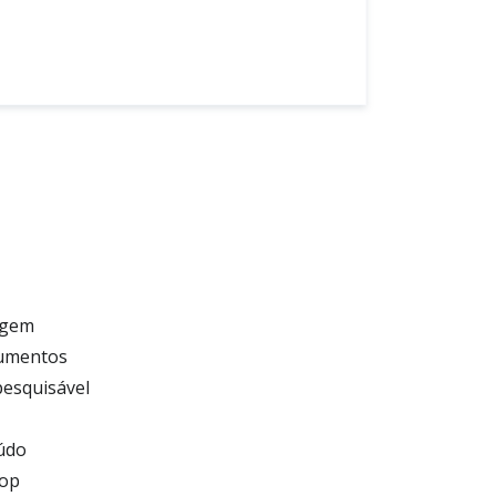
agem
cumentos
pesquisável
eúdo
top