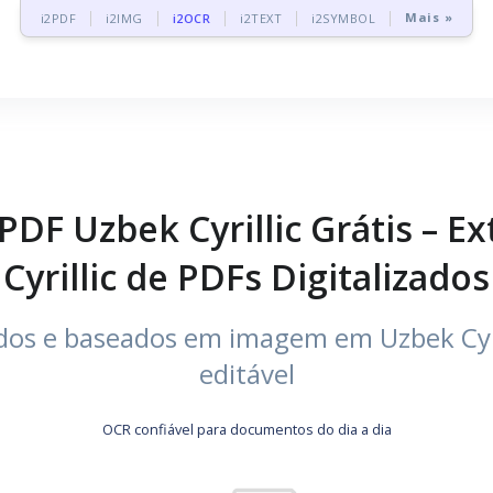
Mais »
i2PDF
i2IMG
i2OCR
i2TEXT
i2SYMBOL
DF Uzbek Cyrillic Grátis – Ex
Cyrillic de PDFs Digitalizados
dos e baseados em imagem em Uzbek Cyri
editável
OCR confiável para documentos do dia a dia