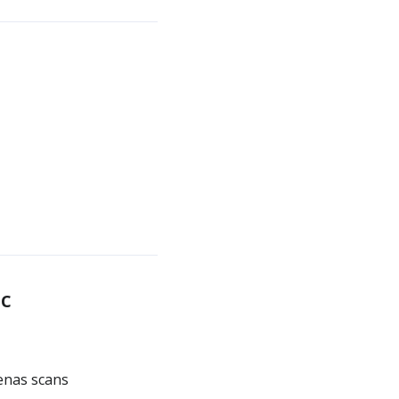
ic
enas scans